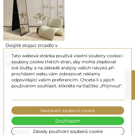
Dvojité stojací zrcadlo v
černém rámu - ARIS -
Tato webová stránka používá vlastní soubory cookie i
barva rámu na výběr
soubory cookie třetích stran, aby mohla zlepšovat
6 890,00 Kč
své služby a na základě analýzy vašich návyků při
procházení webu vám zobrazovat reklamy
R
odpovídající vašim preferencím. Chcete-li s jejich
Zobrazení 1-1 z 1 položek
používáním souhlasit, klikněte na tlačítko „Přijmout“.
F
I
L
T
E
Nastavení souborů cookie
Souhlasím
Zásady používání souborů cookie
Obchod
Nákupy