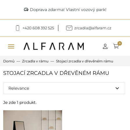
delivery_truck_speed
Doprava zdarma! Vlastní vozový park!
+420 608 392 525
zrcadla@alfaram.cz
menu
0
Domů
Zrcadla v rámu
Stojací zrcadla v dřevěném rámu
STOJACÍ ZRCADLA V DŘEVĚNÉM RÁMU
expand_more
Relevance
Je zde 1 produkt.