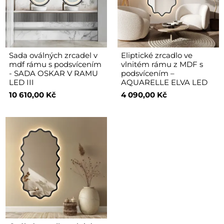
Sada oválných zrcadel v
Eliptické zrcadlo ve
mdf rámu s podsvícením
vlnitém rámu z MDF s
- SADA OSKAR V RAMU
podsvícením –
LED III
AQUARELLE ELVA LED
10 610,00 Kč
4 090,00 Kč