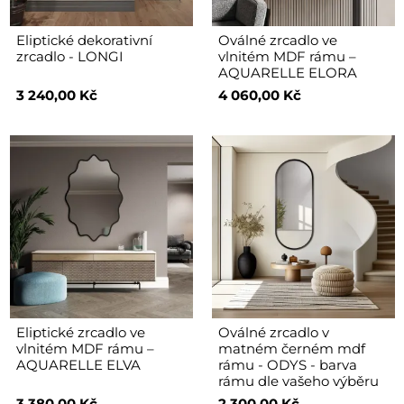
Eliptické dekorativní
Oválné zrcadlo ve
zrcadlo - LONGI
vlnitém MDF rámu –
AQUARELLE ELORA
3 240,00 Kč
4 060,00 Kč
Eliptické zrcadlo ve
Oválné zrcadlo v
vlnitém MDF rámu –
matném černém mdf
AQUARELLE ELVA
rámu - ODYS - barva
rámu dle vašeho výběru
3 380,00 Kč
2 300,00 Kč