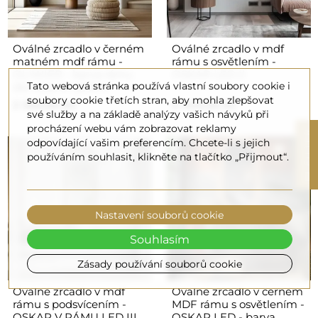
Oválné zrcadlo v černém
Oválné zrcadlo v mdf
matném mdf rámu -
rámu s osvětlením -
OLIWIER - barva rámu
OSKAR LED II
Tato webová stránka používá vlastní soubory cookie i
dle vašeho výběru
soubory cookie třetích stran, aby mohla zlepšovat
2 300,00 Kč
6 400,00 Kč
své služby a na základě analýzy vašich návyků při
procházení webu vám zobrazovat reklamy
R
odpovídající vašim preferencím. Chcete-li s jejich
používáním souhlasit, klikněte na tlačítko „Přijmout“.
F
I
L
T
E
Nastavení souborů cookie
Souhlasím
Zásady používání souborů cookie
Oválné zrcadlo v mdf
Oválné zrcadlo v černém
rámu s podsvícením -
MDF rámu s osvětlením -
OSKAR V RÁMU LED III
OSKAR LED - barva