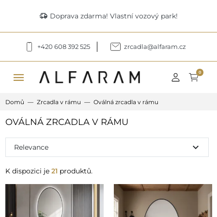
delivery_truck_speed
Doprava zdarma! Vlastní vozový park!
+420 608 392 525
zrcadla@alfaram.cz
menu
0
Domů
Zrcadla v rámu
Oválná zrcadla v rámu
OVÁLNÁ ZRCADLA V RÁMU
expand_more
Relevance
K dispozici je
21
produktů.