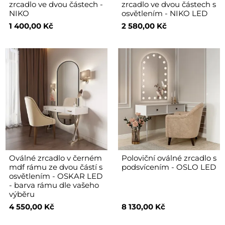
zrcadlo ve dvou částech -
zrcadlo ve dvou částech s
NIKO
osvětlením - NIKO LED
1 400,00 Kč
2 580,00 Kč
Oválné zrcadlo v černém
Poloviční oválné zrcadlo s
mdf rámu ze dvou částí s
podsvícením - OSLO LED
osvětlením - OSKAR LED
- barva rámu dle vašeho
výběru
4 550,00 Kč
8 130,00 Kč