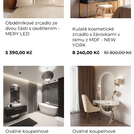
Obdélníkové zrcadlo ze
dvou částí s osvětlením -
Kulaté kosmetické
MERY LED
zrcadlo s žárovkami v
rámu z MDF - NEW
YORK
5 390,00 Kč
8 240,00 Kč
10 300,00 Kč
Oválné koupelnové
Oválné koupelnové