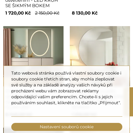
osvětlením - LED KRUH
SE ŠIKMÝM BOKEM
1 720,00 Kč
2 150,00 Kč
8 130,00 Kč
Tato webová stránka používá vlastní soubory cookie i
soubory cookie třetích stran, aby mohla zlepšovat
své služby a na základě analýzy vašich návyků při
procházení webu vám zobrazovat reklamy
Zrcadlo na toaletní stolek
Koupelnové zrcadlo
R
ve dvou částech s
kulaté se šikmým bokem
odpovídající vašim preferencím. Chcete-li s jejich
osvětlením - LUMINA
- KRUH SE ŠIKMÝM
používáním souhlasit, klikněte na tlačítko „Přijmout“.
GLAM LED
BOKEM
F
I
L
T
E
8 340,00 Kč
1 010,00 Kč
Nastavení souborů cookie