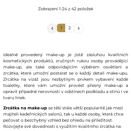
Zobrazení 1-24 z 42 položek
1
2


Ideálně provedený make-up je jistě zásluhou kvalitních
kosmetických produktů, zručných rukou osoby provádějící
make-up, ale také odpovídajícím výběrem osvětlení a
zrcátka, které umožní postarat se o každý detail make-upu.
Zrcátka na vizáž jsou nezbytným prvkem vybavení každé
toaletky, které vám umožní provést přesný make-up a
opravit případné nerovnosti v odstínech podkladu a stínů i ve
tvaru linek.
Zrcátka na make-up
se těší stále větší popularitě jak mezi
majiteli kadeřnických salonů, tak u každé osoby, která chce
pečovat o bezchybný vzhled bez ohledu na příležitost.
Rozvíjejte své dovednosti s využitím kvalitního zrcátka na