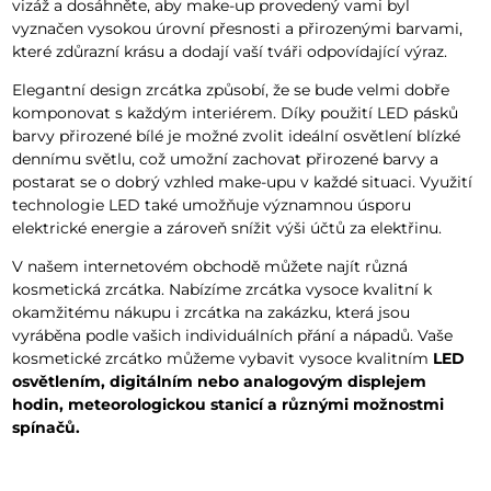
vizáž a dosáhněte, aby make-up provedený vami byl
vyznačen vysokou úrovní přesnosti a přirozenými barvami,
které zdůrazní krásu a dodají vaší tváři odpovídající výraz.
Elegantní design zrcátka způsobí, že se bude velmi dobře
komponovat s každým interiérem. Díky použití LED pásků
barvy přirozené bílé je možné zvolit ideální osvětlení blízké
dennímu světlu, což umožní zachovat přirozené barvy a
postarat se o dobrý vzhled make-upu v každé situaci. Využití
technologie LED také umožňuje významnou úsporu
elektrické energie a zároveň snížit výši účtů za elektřinu.
V našem internetovém obchodě můžete najít různá
kosmetická zrcátka. Nabízíme zrcátka vysoce kvalitní k
okamžitému nákupu i zrcátka na zakázku, která jsou
vyráběna podle vašich individuálních přání a nápadů. Vaše
kosmetické zrcátko můžeme vybavit vysoce kvalitním
LED
osvětlením, digitálním nebo analogovým displejem
hodin, meteorologickou stanicí a různými možnostmi
spínačů.