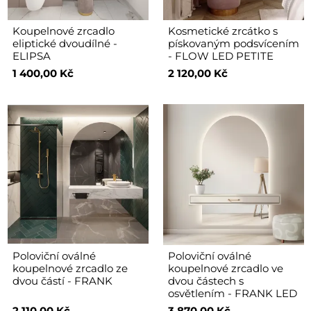
Koupelnové zrcadlo
Kosmetické zrcátko s
eliptické dvoudílné -
pískovaným podsvícením
ELIPSA
- FLOW LED PETITE
1 400,00 Kč
2 120,00 Kč
Poloviční oválné
Poloviční oválné
koupelnové zrcadlo ze
koupelnové zrcadlo ve
dvou částí - FRANK
dvou částech s
osvětlením - FRANK LED
2 110,00 Kč
3 870,00 Kč