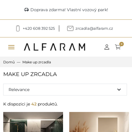
delivery_truck_speed
Doprava zdarma! Vlastní vozový park!
+420 608 392 525
zrcadla@alfaram.cz
menu
0
Domů
Make up zrcadla
MAKE UP ZRCADLA
expand_more
Relevance
K dispozici je
42
produktů.