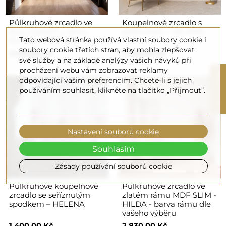
Půlkruhové zrcadlo ve
Koupelnové zrcadlo s
dvou částech v rámu -
půlkruhem - HELENA
Tato webová stránka používá vlastní soubory cookie i
DOPPIO V RÁMU
soubory cookie třetích stran, aby mohla zlepšovat
4 510,00 Kč
1 400,00 Kč
své služby a na základě analýzy vašich návyků při
procházení webu vám zobrazovat reklamy
R
odpovídající vašim preferencím. Chcete-li s jejich
používáním souhlasit, klikněte na tlačítko „Přijmout“.
F
I
L
T
E
Nastavení souborů cookie
Souhlasím
Zásady používání souborů cookie
Půlkruhové koupelnové
Půlkruhové zrcadlo ve
zrcadlo se seříznutým
zlatém rámu MDF SLIM -
spodkem – HELENA
HILDA - barva rámu dle
vašeho výběru
1 400,00 Kč
2 830,00 Kč