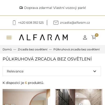
delivery_truck_speed
Doprava zdarma! Vlastní vozový park!
+420 608 392 525
zrcadla@alfaram.cz
menu
0
Domů
Zrcadla bez osvětlení
Půlkruhová zrcadla bez osvětlení
PŮLKRUHOVÁ ZRCADLA BEZ OSVĚTLENÍ
expand_more
Relevance
K dispozici je
6
produktů.