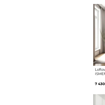
Lofto
ISMEN
7 430