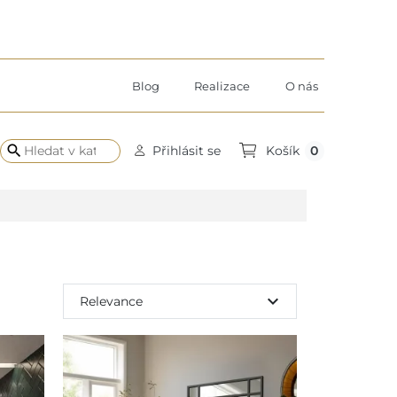
Blog
Realizace
O nás
search
0
Přihlásit se
Košík
expand_more
Relevance