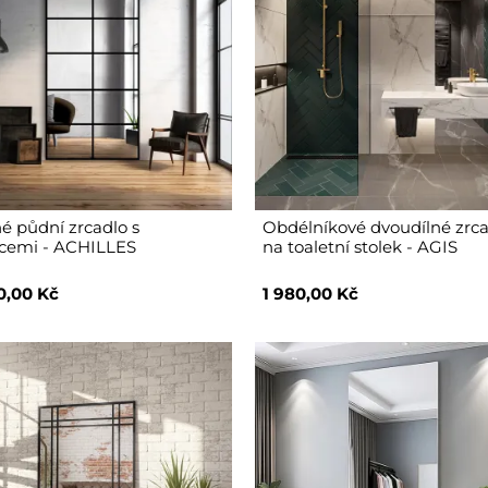
é půdní zrcadlo s
Obdélníkové dvoudílné zrc
cemi - ACHILLES
na toaletní stolek - AGIS
0,00 Kč
1 980,00 Kč