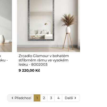
m
Zrcadlo Glamour v bohatém
sku -
stříbrném rámu ve vysokém
lesku - 8002003
9 220,00 Kč

Předchozí
1
2
3
4
Další
