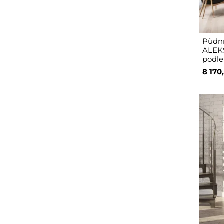
Půdní
ALEK
podle
8 170