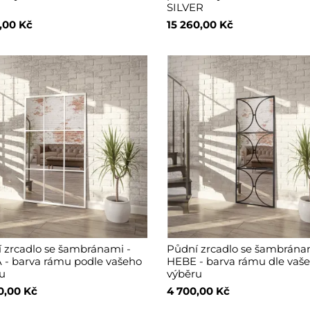
SILVER
,00 Kč
15 260,00 Kč
 zrcadlo se šambránami -
Půdní zrcadlo se šambrána
- barva rámu podle vašeho
HEBE - barva rámu dle vaš
u
výběru
0,00 Kč
4 700,00 Kč