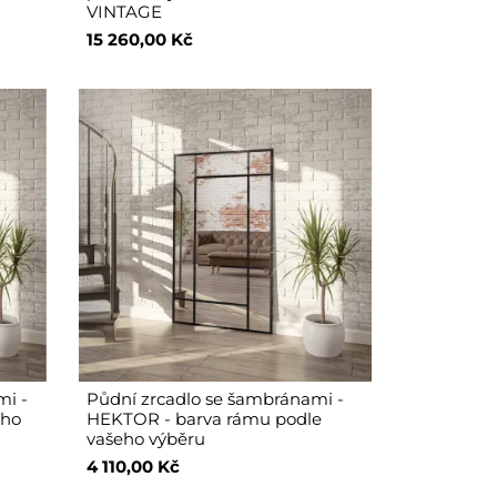
VINTAGE
15 260,00 Kč
mi -
Půdní zrcadlo se šambránami -
eho
HEKTOR - barva rámu podle
vašeho výběru
4 110,00 Kč