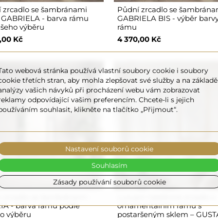
 zrcadlo se šambránami
Půdní zrcadlo se šambrána
 GABRIELA - barva rámu
GABRIELA BIS - výběr barv
ašeho výběru
rámu
,00 Kč
4 370,00 Kč
Tato webová stránka používá vlastní soubory cookie i soubory
cookie třetích stran, aby mohla zlepšovat své služby a na základě
analýzy vašich návyků při procházení webu vám zobrazovat
reklamy odpovídající vašim preferencím. Chcete-li s jejich
používáním souhlasit, klikněte na tlačítko „Přijmout“.
Nastavení souborů cookie
Souhlasím
Zásady používání souborů cookie
 zrcadlo se šambránami -
Luxusní nástěnné zrcadlo v
A - barva rámu podle
ornamentálním rámu s
o výběru
postaršeným sklem – GUST