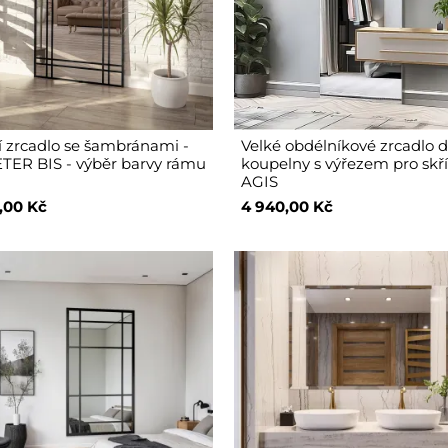
 zrcadlo se šambránami -
Velké obdélníkové zrcadlo 
ER BIS - výběr barvy rámu
koupelny s výřezem pro skř
AGIS
,00 Kč
4 940,00 Kč