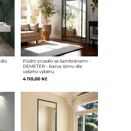
adlo
Půdní zrcadlo se šambránami -
DEMETER - barva rámu dle
vašeho výběru
4 110,00 Kč