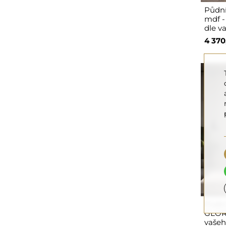
Půdní
mdf -
dle v
4 370
Půdní
GLORI
vašeh