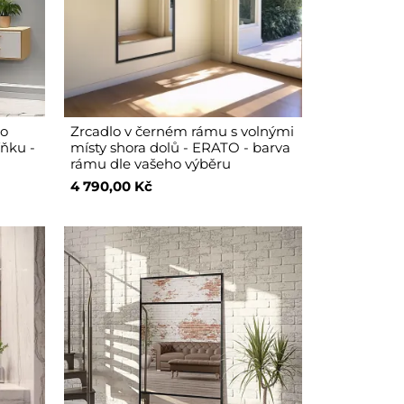
do
Zrcadlo v černém rámu s volnými
íňku -
místy shora dolů - ERATO - barva
rámu dle vašeho výběru
4 790,00 Kč