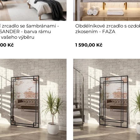
 zrcadlo se šambránami -
Obdélníkové zrcadlo s oz
SANDER - barva rámu
zkosením - FAZA
 vašeho výběru
,00 Kč
1 590,00 Kč