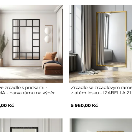
vé zrcadlo s příčkami -
Zrcadlo se zrcadlovým rám
A - barva rámu na výběr
zlatém lesku - IZABELLA Z
,00 Kč
5 960,00 Kč