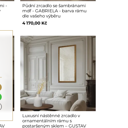
mi -
Půdní zrcadlo se šambránami
y
mdf - GABRIELA - barva rámu
dle vašeho výběru
4 170,00 Kč
Luxusní nástěnné zrcadlo v
ornamentálním rámu s
AV
postaršeným sklem – GUSTAV