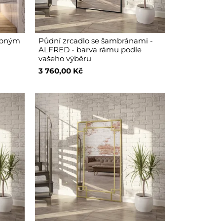
dobným
Půdní zrcadlo se šambránami -
ALFRED - barva rámu podle
vašeho výběru
3 760,00 Kč