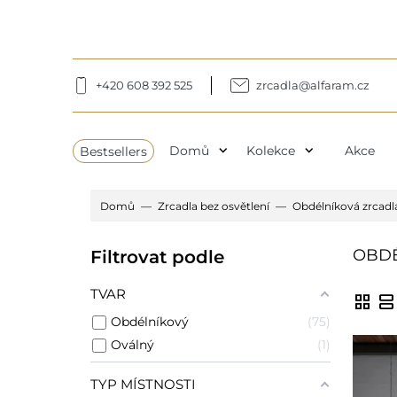
+420 608 392 525
zrcadla@alfaram.cz
expand_more
expand_more
Bestsellers
Domů
Kolekce
Akce
Domů
Zrcadla bez osvětlení
Obdélníková zrcadla
OBDÉ
Filtrovat podle
TVAR
grid_view
view_agenda
Obdélníkový
75
Oválný
1
TYP MÍSTNOSTI