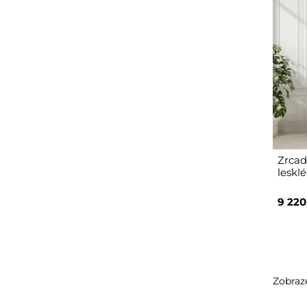
Zrcad
leskl
9 220
Zobraze