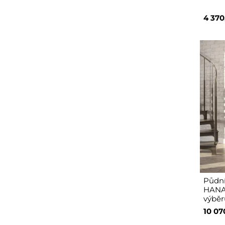
4 370
Půdní
HANA 
výběr
10 07