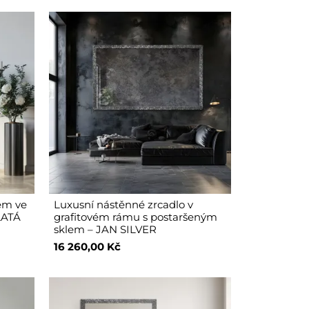
em ve
Luxusní nástěnné zrcadlo v
LATÁ
grafitovém rámu s postaršeným
sklem – JAN SILVER
16 260,00 Kč