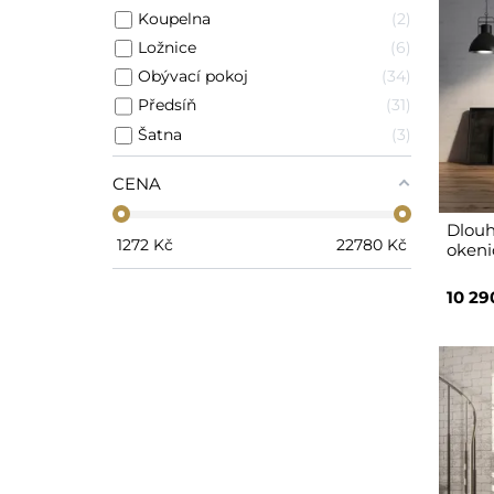
Koupelna
2
Ložnice
6
Obývací pokoj
34
Předsíň
31
Šatna
3
CENA
Dlouh
1272
Kč
22780
Kč
okeni
10 29