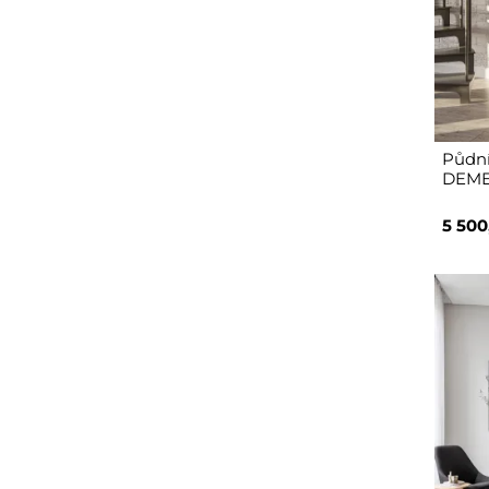
Půdní
DEMET
5 500