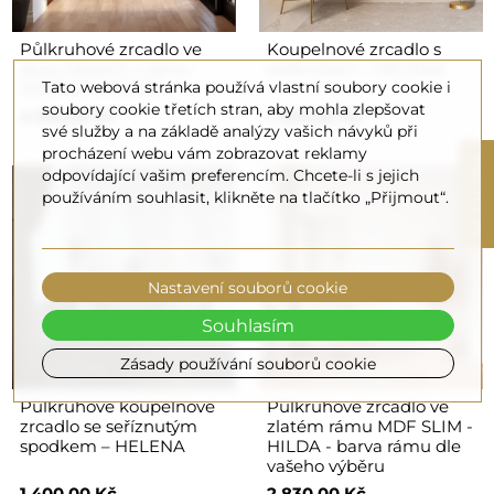
Půlkruhové zrcadlo ve
Koupelnové zrcadlo s
dvou částech v rámu -
půlkruhem - HELENA
Tato webová stránka používá vlastní soubory cookie i
DOPPIO V RÁMU
soubory cookie třetích stran, aby mohla zlepšovat
4 510,00 Kč
1 400,00 Kč
své služby a na základě analýzy vašich návyků při
procházení webu vám zobrazovat reklamy
R
odpovídající vašim preferencím. Chcete-li s jejich
používáním souhlasit, klikněte na tlačítko „Přijmout“.
F
I
L
T
E
Nastavení souborů cookie
Souhlasím
Zásady používání souborů cookie
Půlkruhové koupelnové
Půlkruhové zrcadlo ve
zrcadlo se seříznutým
zlatém rámu MDF SLIM -
spodkem – HELENA
HILDA - barva rámu dle
vašeho výběru
1 400,00 Kč
2 830,00 Kč