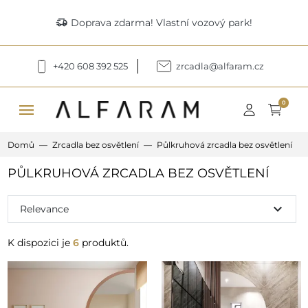
delivery_truck_speed
Doprava zdarma! Vlastní vozový park!
+420 608 392 525
zrcadla@alfaram.cz
menu
0
Domů
Zrcadla bez osvětlení
Půlkruhová zrcadla bez osvětlení
PŮLKRUHOVÁ ZRCADLA BEZ OSVĚTLENÍ
expand_more
Relevance
K dispozici je
6
produktů.