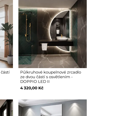
částí
Půlkruhové koupelnové zrcadlo
D
ze dvou částí s osvětlením -
DOPPIO LED II
4 320,00 Kč