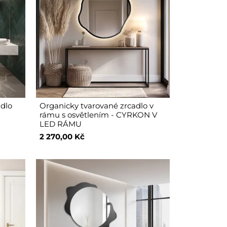
adlo
Organicky tvarované zrcadlo v
rámu s osvětlením - CYRKON V
LED RÁMU
2 270,00 Kč