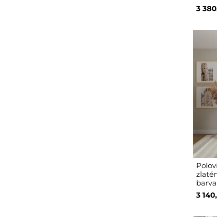
3 380
Polov
zlaté
barva
3 140