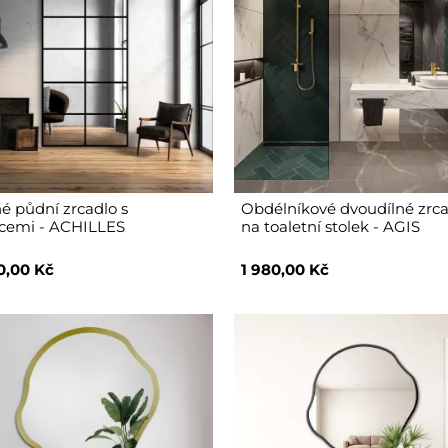
é půdní zrcadlo s
Obdélníkové dvoudílné zrc
cemi - ACHILLES
na toaletní stolek - AGIS
0,00 Kč
1 980,00 Kč