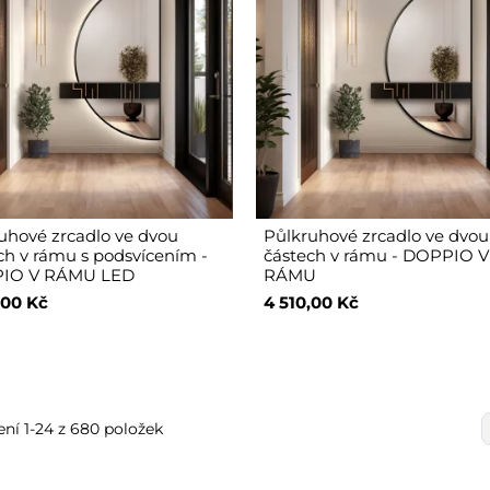
uhové zrcadlo ve dvou
Půlkruhové zrcadlo ve dvou
ch v rámu s podsvícením -
částech v rámu - DOPPIO V
IO V RÁMU LED
RÁMU
,00 Kč
4 510,00 Kč
ní 1-24 z 680 položek