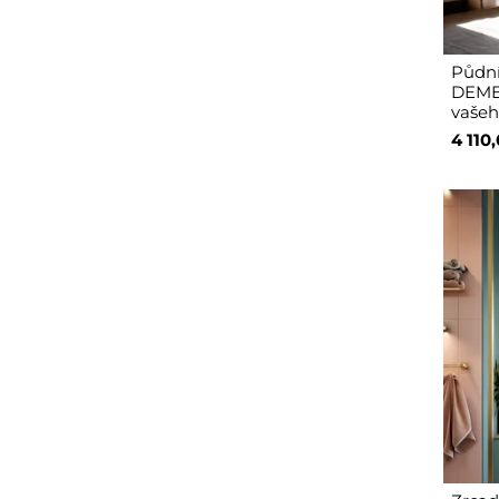
Půdní
DEMET
vašeh
4 110