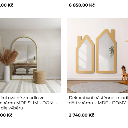
,00 Kč
6 850,00 Kč
iční oválné zrcadlo ve
Dekorativní nástěnné zrcad
m rámu MDF SLIM - DOMI -
děti v rámu z MDF - DOMY
 dle výběru
,00 Kč
2 740,00 Kč