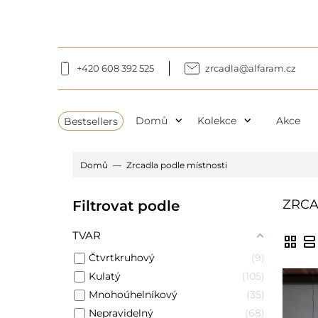
+420 608 392 525
zrcadla@alfaram.cz
expand_more
expand_more
Bestsellers
Domů
Kolekce
Akce
Domů
Zrcadla podle místnosti
ZRCA
Filtrovat podle
TVAR
grid_view
view_agenda
Čtvrtkruhový
9
Kulatý
105
Mnohoúhelníkový
35
Nepravidelný
68