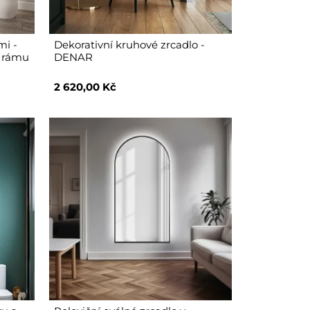
mi -
Dekorativní kruhové zrcadlo -
y rámu
DENAR
2 620,00 Kč