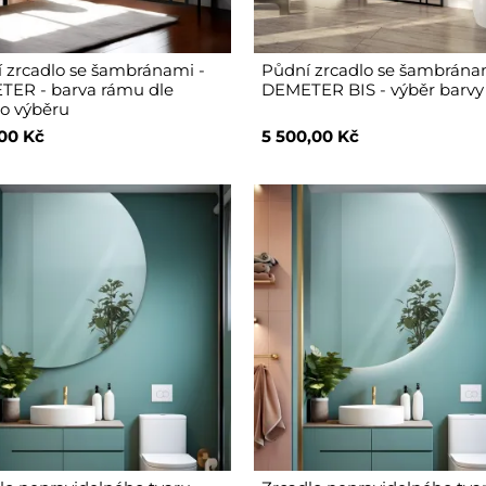
 zrcadlo se šambránami -
Půdní zrcadlo se šambrána
ER - barva rámu dle
DEMETER BIS - výběr barv
o výběru
,00 Kč
5 500,00 Kč