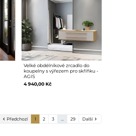
Velké obdélníkové zrcadlo do
koupelny s výřezem pro skříňku -
AGIS
4 940,00 Kč

Předchozí
1
2
3
…
29
Další
