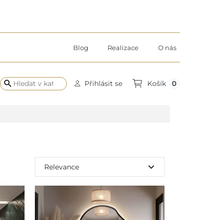
Blog
Realizace
O nás
search
0
Přihlásit se
Košík
expand_more
Relevance