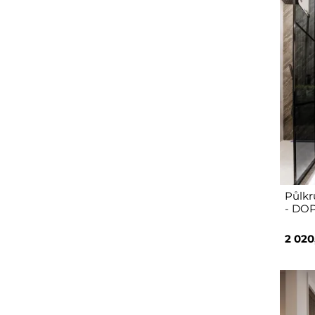
Půlkr
- DO
2 020