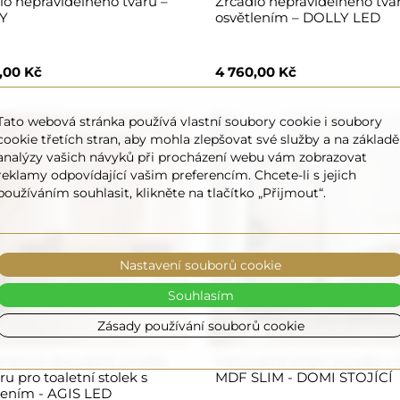
lo nepravidelného tvaru –
Zrcadlo nepravidelného tva
Y
osvětlením – DOLLY LED
,00 Kč
4 760,00 Kč
Tato webová stránka používá vlastní soubory cookie i soubory
cookie třetích stran, aby mohla zlepšovat své služby a na základě
analýzy vašich návyků při procházení webu vám zobrazovat
reklamy odpovídající vašim preferencím. Chcete-li s jejich
používáním souhlasit, klikněte na tlačítko „Přijmout“.
Nastavení souborů cookie
Souhlasím
Zásady používání souborů cookie
níkové dvoudílné zrcadlo
Polooválné stojící zrcadlo v
u pro toaletní stolek s
MDF SLIM - DOMI STOJÍCÍ
lením - AGIS LED