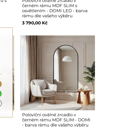
ru s
Poloviční oválné zrcadlo v
černém rámu MDF SLIM s
osvětlením - DOMI LED - barva
rámu dle vašeho výběru
3 790,00 Kč
 rámu
Poloviční oválné zrcadlo v
černém rámu MDF SLIM - DOMI
- barva rámu dle vašeho výběru