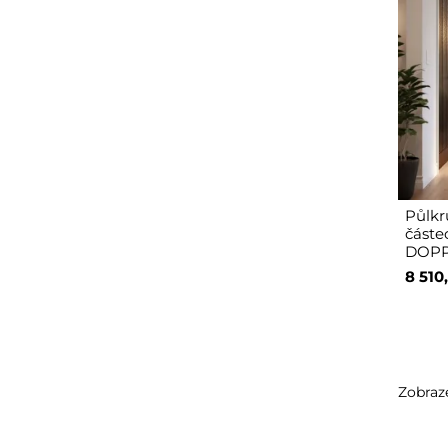
Půlkr
částe
DOPP
8 510
Zobraze