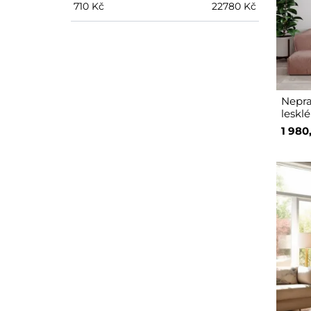
710
Kč
22780
Kč
Nepra
lesk
1 980