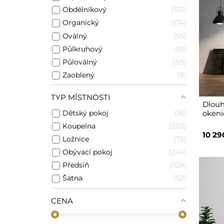
Obdélníkový
153
Organický
174
Oválný
55
Půlkruhový
15
Půloválný
59
Zaoblený
9
TYP MÍSTNOSTI
Dlouh
Dětský pokoj
16
okeni
Koupelna
203
10 29
Ložnice
75
Obývací pokoj
244
Předsíň
109
Šatna
52
CENA