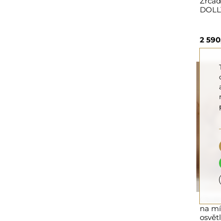
Zrcad
DOLL
2 590
Obdél
na mír
osvět