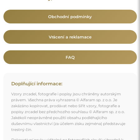
Obchodní podmínky
Vrácení a reklamace
FAQ
Doplňující informace:
Vzory zrcadel, fotografie i popisy jsou chráněny autorským
právem. Všechna práva vyhrazena © Alfaram sp. z o.o. Je
zakázáno kopírovat, prodávat nebo šířit vzory, fotografie a
popisy zrcadel bez předchozího souhlasu © Alfaram sp. z o.o.
Jakékoli neoprávněné použití obsahu podléhajícího
duševnímu vlastnictví (za účelem zisku zejména) představuje
trestný čin.
Dekorativní prvky viditelné na fotografiích slouží výhradně k