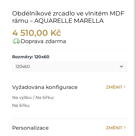
Obdélníkové zrcadlo ve vlnitém MDF
rámu – AQUARELLE MARELLA
4 510,00 Kč
delivery_truck_speed
Doprava zdarma
Rozměry: 120x60
chevron_right
Vyžadována konfigurace
ZMĚNIT
Na výšku / Na šiřku:
Na šiřku
chevron_right
Personalizace
ZMĚNIT