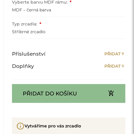
Vyberte barvu MDF rámu:
*
MDF – černá barva
Typ zrcadla:
*
Stříbrné zrcadlo
add
Příslušenství
PŘIDAT
add
Doplňky
PŘIDAT
add_shopping_cart
PŘIDAT DO KOŠÍKU
info
Vytváříme pro vás zrcadlo