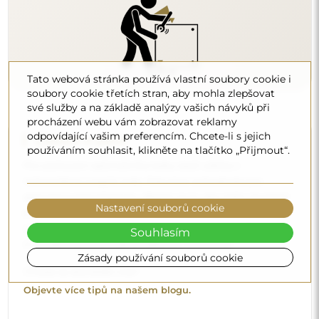
Tato webová stránka používá vlastní soubory cookie i
soubory cookie třetích stran, aby mohla zlepšovat
své služby a na základě analýzy vašich návyků při
procházení webu vám zobrazovat reklamy
odpovídající vašim preferencím. Chcete-li s jejich
Čištění a péče
používáním souhlasit, klikněte na tlačítko „Přijmout“.
Pro zachování optimálního lesku stačí utěrka z
mikrovlákna a teplá voda. Pokud se rozhodnete pro
specializované přípravky, dbejte na to, aby měly neutrální
Nastavení souborů cookie
pH (kolem 7). Vyhněte se silným čisticím prostředkům
obsahujícím ocet, čpavek nebo silné kyseliny – díky tomu
Souhlasím
si zrcadlo zachová krásný odraz po mnoho let.
Zásady používání souborů cookie
Chcete se dozvědět více?
Objevte více tipů na našem blogu.