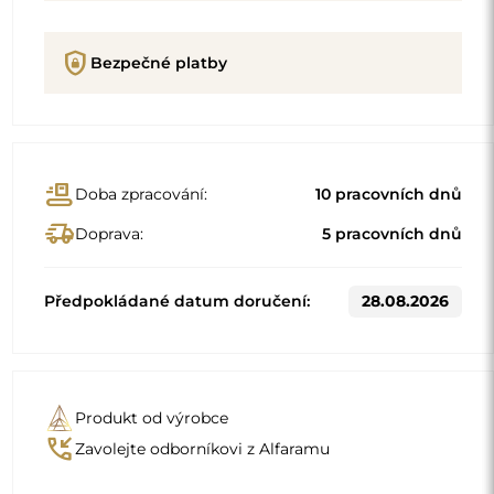
shield_lock
Bezpečné platby
conveyor_belt
Doba zpracování:
10 pracovních dnů
delivery_truck_speed
Doprava:
5 pracovních dnů
Předpokládané datum doručení:
28.08.2026
Produkt od výrobce
phone_callback
Zavolejte odborníkovi z Alfaramu