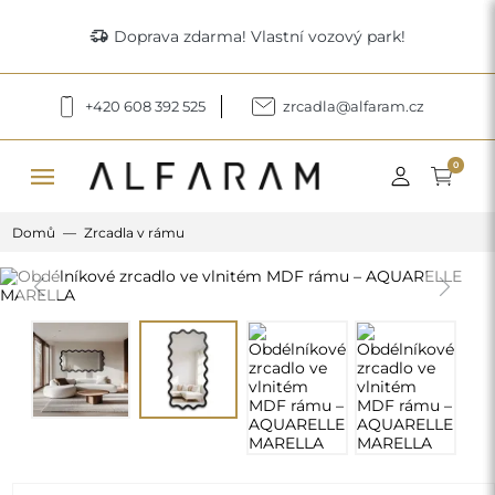
delivery_truck_speed
Doprava zdarma! Vlastní vozový park!
+420 608 392 525
zrcadla@alfaram.cz
menu
0
Domů
Zrcadla v rámu
Previous
Next