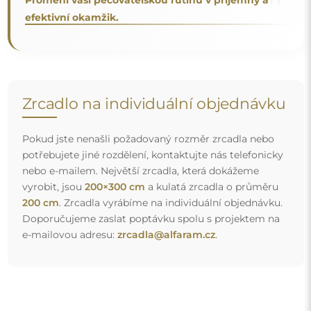
Doprava zdarma a bezpečný transport
Nemusíte se starat o přepravu – postaráme se o to, aby
objednané zrcadlo dorazilo zcela bezpečně do vašich
rukou, a to úplně zdarma. Disponujeme vlastním vozovým
parkem a vyškoleným personálem, díky čemuž vám
můžeme zaručit, že zrcadlo dorazí v neporušeném stavu,
bez dodatečných nákladů. I když si objednáte zrcadlo
velkých rozměrů, můžete počítat s rychlým doručením.
Podívejte se, jak balíme naše zrcadla.