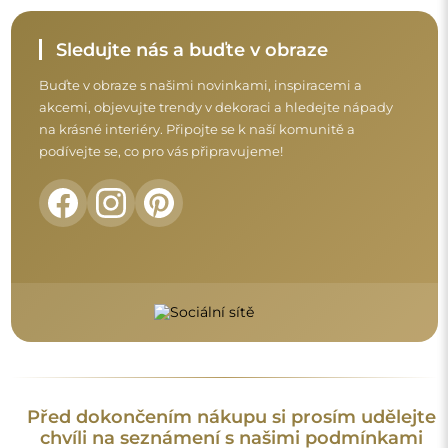
chvíli na seznámení s našimi podmínkami
záruky, vrácení a reklamace.
Obchodní podmínky
Vrácení a reklamace
FAQ
Doplňující informace:
Vzory zrcadel, fotografie i popisy jsou chráněny autorským
právem. Všechna práva vyhrazena © Alfaram sp. z o.o. Je
zakázáno kopírovat, prodávat nebo šířit vzory, fotografie a
popisy zrcadel bez předchozího souhlasu © Alfaram sp. z o.o.
Jakékoli neoprávněné použití obsahu podléhajícího
duševnímu vlastnictví (za účelem zisku zejména) představuje