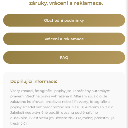
trestný čin.
Dekorativní prvky viditelné na fotografiích slouží výhradně k
aranžování a nejsou součástí zrcadla.
Mohlo by vás také zajímat
Dekorativní kosmetické zrcátko - BLUM I