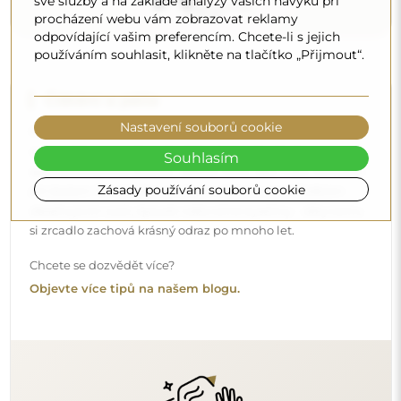
své služby a na základě analýzy vašich návyků při
procházení webu vám zobrazovat reklamy
odpovídající vašim preferencím. Chcete-li s jejich
používáním souhlasit, klikněte na tlačítko „Přijmout“.
Nastavení souborů cookie
Souhlasím
Doručení až domů
Zásady používání souborů cookie
Nabízíme službu doručení až domů, díky které
převezmete zásilku přímo u svých dveří. Za příplatek 40€
nabízíme také
službu vnesení dovnitř
, která umožňuje
doručit zásilku přímo do vašeho domu (pro rozměry do
80×120 cm nebo průměr 100 cm). U větších produktů
může být potřeba menší pomoc, např. otevření dveří.
Pokud tuto službu nezvolíte a nezaplatíte při objednávce,
kurýr zásilku do vnitřku vašeho domu nevnese.