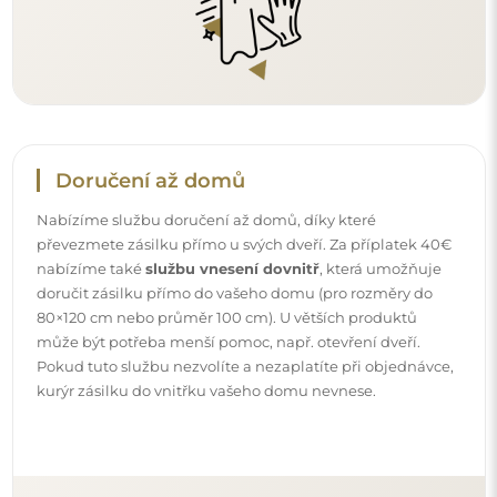
Návody
Aby byla montáž a používání našeho zrcadla snadné a
bezstarostné, připravili jsme pro vás podrobné návody.
Najdete v nich všechny kroky nezbytné ke správné
montáži zrcadla, a také rady týkající se jeho péče, čištění a
údržby, abyste se mohli dlouho těšit z jeho bezvadného
vzhledu.
Prohlédněte si návody k montáži a použití.