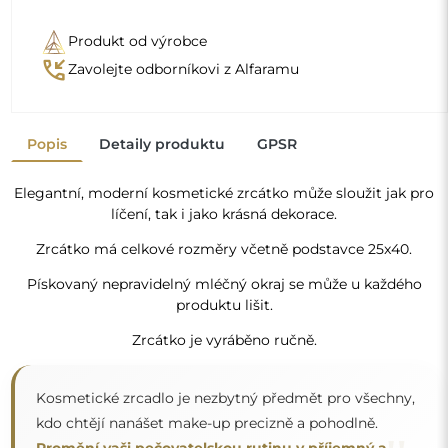
kdo chtějí nanášet make-up precizně a pohodlně.
"
Promění vaši pečovatelskou rutinu v příjemný a
efektivní okamžik.
Zrcadlo na individuální objednávku
Pokud jste nenašli požadovaný rozměr zrcadla nebo
potřebujete jiné rozdělení, kontaktujte nás telefonicky
nebo e-mailem. Největší zrcadla, která dokážeme
vyrobit, jsou
200×300 cm
a kulatá zrcadla o průměru
200 cm
. Zrcadla vyrábíme na individuální objednávku.
Doporučujeme zaslat poptávku spolu s projektem na
e-mailovou adresu:
zrcadla@alfaram.cz
.