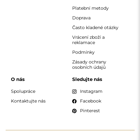
KONTAKT
Pracujeme od pondělí do pátku od 7:00 do 15:00
Telefon
+420 608 392 525
zrcadla@alfaram.cz
Alfaram sp. z o.o. © 2026
Provedení:
AbcWeb.pl