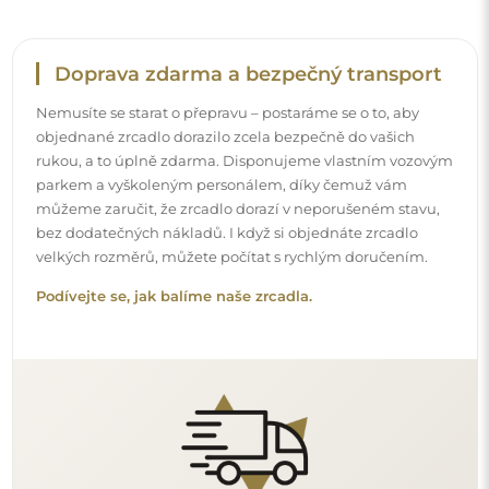
Snadná montáž
Zajišťujeme výrobu a dodání zrcadel, zatímco montáž je
na vaší straně. Vzhledem ke specifičnosti každého prostoru
nenabízíme standardní montážní příslušenství. To vám
dává volnost vybrat si hmoždinky nebo háčky, které
nejlépe vyhovují vašim stěnám a potřebám.
Podívejte se, jak si zrcadlo namontovat svépomocí.