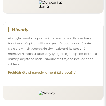
Sledujte nás a buďte v obraze
Buďte v obraze s našimi novinkami, inspiracemi a
akcemi, objevujte trendy v dekoraci a hledejte nápady
na krásné interiéry. Připojte se k naší komunitě a
podívejte se, co pro vás připravujeme!
Před dokončením nákupu si prosím udělejte