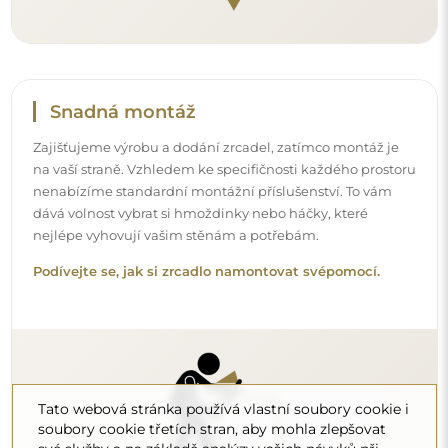
Čištění a péče
Pro zachování optimálního lesku stačí utěrka z
mikrovlákna a teplá voda. Pokud se rozhodnete pro
specializované přípravky, dbejte na to, aby měly neutrální
pH (kolem 7). Vyhněte se silným čisticím prostředkům
obsahujícím ocet, čpavek nebo silné kyseliny – díky tomu
si zrcadlo zachová krásný odraz po mnoho let.
Chcete se dozvědět více?
Objevte více tipů na našem blogu.
Tato webová stránka používá vlastní soubory cookie i
soubory cookie třetích stran, aby mohla zlepšovat