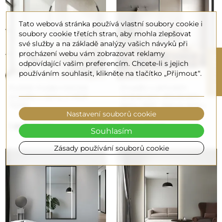
Tato webová stránka používá vlastní soubory cookie i
soubory cookie třetích stran, aby mohla zlepšovat
své služby a na základě analýzy vašich návyků při
procházení webu vám zobrazovat reklamy
R
odpovídající vašim preferencím. Chcete-li s jejich
používáním souhlasit, klikněte na tlačítko „Přijmout“.
F
I
L
T
E
Kulaté modernistické
Zrcadlo v jemném
zrcadlo v rámu z MDF -
ozdobném dřevěném
TERA
rámu 1501 - barva rámu
Nastavení souborů cookie
podle vašeho výběru
1 860,00 Kč
3 880,00 Kč
Souhlasím
Zásady používání souborů cookie