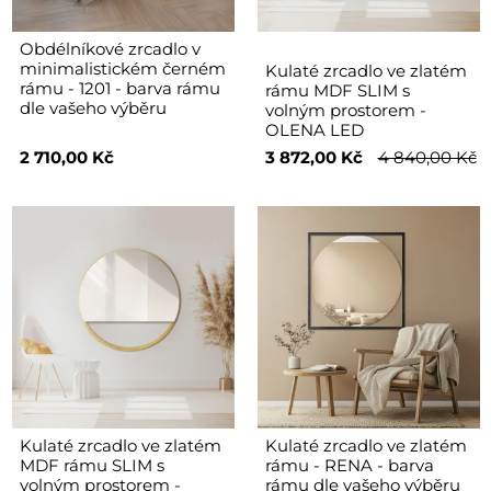
Obdélníkové zrcadlo v
minimalistickém černém
Kulaté zrcadlo ve zlatém
rámu - 1201 - barva rámu
rámu MDF SLIM s
dle vašeho výběru
volným prostorem -
OLENA LED
2 710,00 Kč
3 872,00 Kč
4 840,00 Kč
Kulaté zrcadlo ve zlatém
Kulaté zrcadlo ve zlatém
MDF rámu SLIM s
rámu - RENA - barva
volným prostorem -
rámu dle vašeho výběru