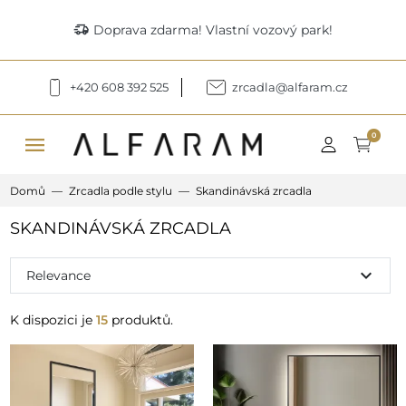
delivery_truck_speed
Doprava zdarma! Vlastní vozový park!
+420 608 392 525
zrcadla@alfaram.cz
menu
0
Domů
Zrcadla podle stylu
Skandinávská zrcadla
SKANDINÁVSKÁ ZRCADLA
expand_more
Relevance
K dispozici je
15
produktů.