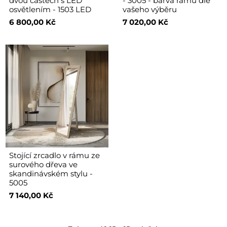
dvou částech s LED
- 3005 - barva rámu dle
osvětlením - 1503 LED
vašeho výběru
6 800,00 Kč
7 020,00 Kč
Stojící zrcadlo v rámu ze
surového dřeva ve
skandinávském stylu -
5005
7 140,00 Kč