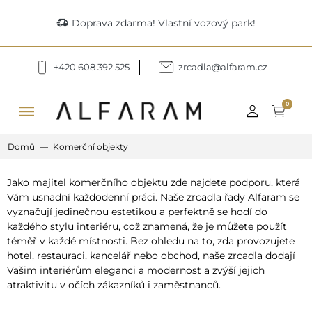
delivery_truck_speed
Doprava zdarma! Vlastní vozový park!
+420 608 392 525
zrcadla@alfaram.cz
menu
0
Domů
Komerční objekty
Jako majitel komerčního objektu zde najdete podporu, která
Vám usnadní každodenní práci. Naše zrcadla řady Alfaram se
vyznačují jedinečnou estetikou a perfektně se hodí do
každého stylu interiéru, což znamená, že je můžete použít
téměř v každé místnosti. Bez ohledu na to, zda provozujete
hotel, restauraci, kancelář nebo obchod, naše zrcadla dodají
Vašim interiérům eleganci a modernost a zvýší jejich
atraktivitu v očích zákazníků i zaměstnanců.