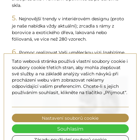
skla.
Nejnovější trendy v interiérovém designu (proto
je naše nabídka vždy aktuální); zrcadla s rámy z
borovice a exotického dřeva, lakovaná nebo
fóliovaná, ve více než 280 vzorech.
Pomoc realizovat Vaši uměleckou vizi (nabízíme
bezplatné 3D modely našich zrcadel, které Vám
Tato webová stránka používá vlastní soubory cookie i
usnadní proces návrhu a vizualizace).
soubory cookie třetích stran, aby mohla zlepšovat
své služby a na základě analýzy vašich návyků při
procházení webu vám zobrazovat reklamy
odpovídající vašim preferencím. Chcete-li s jejich
používáním souhlasit, klikněte na tlačítko „Přijmout“.
Nastavení souborů cookie
Souhlasím
Zásady používání souborů cookie