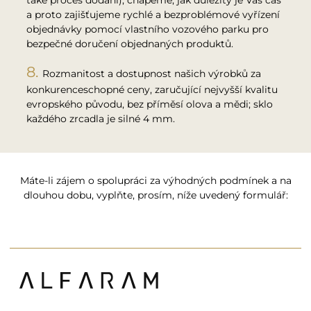
také proces dodání); chápeme, jak důležitý je Váš čas
a proto zajišťujeme rychlé a bezproblémové vyřízení
objednávky pomocí vlastního vozového parku pro
bezpečné doručení objednaných produktů.
Rozmanitost a dostupnost našich výrobků za
konkurenceschopné ceny, zaručující nejvyšší kvalitu
evropského původu, bez příměsí olova a mědi; sklo
každého zrcadla je silné 4 mm.
Máte-li zájem o spolupráci za výhodných podmínek a na
dlouhou dobu, vyplňte, prosím, níže uvedený formulář: