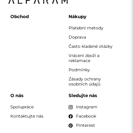
Pinterest
KONTAKT
Pracujeme od pondělí do pátku od 7:00 do 15:00
Telefon
+420 608 392 525
zrcadla@alfaram.cz
Alfaram sp. z o.o. © 2026
Provedení:
AbcWeb.pl