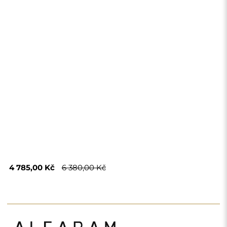
Obchod
Nákupy
Platební metody
Doprava
Často kladené otázky
Vrácení zboží a
reklamace
Podmínky
Zásady ochrany
osobních údajů
O nás
Sledujte nás
Spolupráce
Instagram
Kontaktujte nás
Facebook