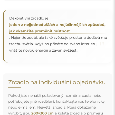
vyrobit, jsou
200×300 cm
a kulatá zrcadla o průměru
200 cm
. Zrcadla vyrábíme na individuální objednávku.
Doporučujeme zaslat poptávku spolu s projektem na
e-mailovou adresu:
zrcadla@alfaram.cz
.
Doprava zdarma a bezpečný transport
Nemusíte se starat o přepravu – postaráme se o to, aby
objednané zrcadlo dorazilo zcela bezpečně do vašich
rukou, a to úplně zdarma. Disponujeme vlastním vozovým
parkem a vyškoleným personálem, díky čemuž vám
můžeme zaručit, že zrcadlo dorazí v neporušeném stavu,
bez dodatečných nákladů. I když si objednáte zrcadlo
velkých rozměrů, můžete počítat s rychlým doručením.