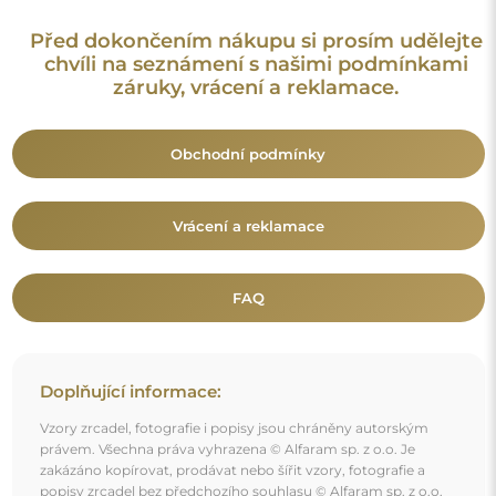
zakázáno kopírovat, prodávat nebo šířit vzory, fotografie a
popisy zrcadel bez předchozího souhlasu © Alfaram sp. z o.o.
Jakékoli neoprávněné použití obsahu podléhajícího
duševnímu vlastnictví (za účelem zisku zejména) představuje
trestný čin.
Dekorativní prvky viditelné na fotografiích slouží výhradně k
aranžování a nejsou součástí zrcadla.
Mohlo by vás také zajímat
Dekorativní zrcadla na ornamentálním skle Master
Point - LUXORA ARTIVIS