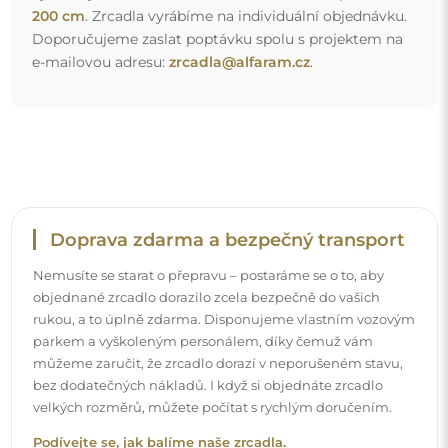
Podívejte se, jak balíme naše zrcadla.
Snadná montáž
Zajišťujeme výrobu a dodání zrcadel, zatímco montáž je
na vaší straně. Vzhledem ke specifičnosti každého prostoru
nenabízíme standardní montážní příslušenství. To vám
dává volnost vybrat si hmoždinky nebo háčky, které
nejlépe vyhovují vašim stěnám a potřebám.