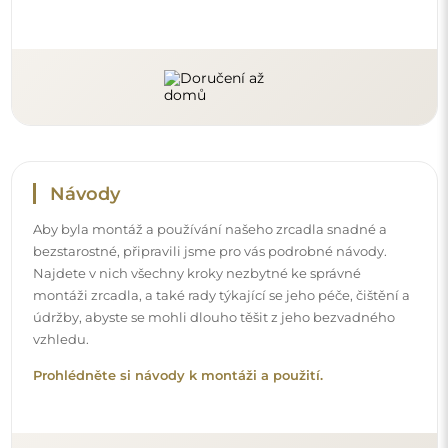
Sledujte nás a buďte v obraze
Buďte v obraze s našimi novinkami, inspiracemi a
akcemi, objevujte trendy v dekoraci a hledejte nápady
na krásné interiéry. Připojte se k naší komunitě a
podívejte se, co pro vás připravujeme!