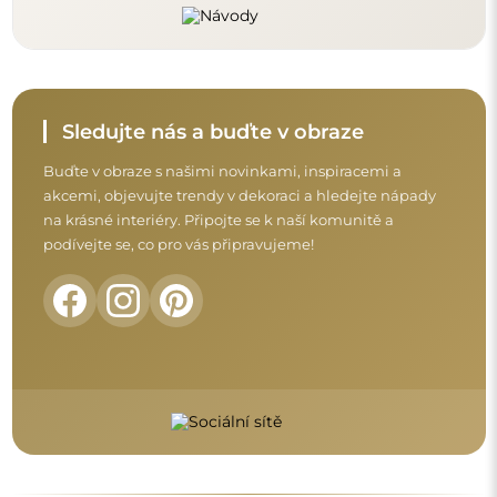
Před dokončením nákupu si prosím udělejte
chvíli na seznámení s našimi podmínkami
záruky, vrácení a reklamace.
Obchodní podmínky
Vrácení a reklamace
FAQ
Doplňující informace:
Vzory zrcadel, fotografie i popisy jsou chráněny autorským
právem. Všechna práva vyhrazena © Alfaram sp. z o.o. Je