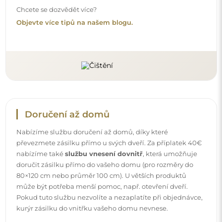
Návody
Aby byla montáž a používání našeho zrcadla snadné a
bezstarostné, připravili jsme pro vás podrobné návody.
Najdete v nich všechny kroky nezbytné ke správné
montáži zrcadla, a také rady týkající se jeho péče, čištění a
údržby, abyste se mohli dlouho těšit z jeho bezvadného
vzhledu.
Prohlédněte si návody k montáži a použití.