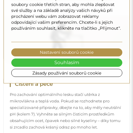
si zrcadlo zachová krásný odraz po mnoho let.
soubory cookie třetích stran, aby mohla zlepšovat
své služby a na základě analýzy vašich návyků při
Chcete se dozvědět více?
procházení webu vám zobrazovat reklamy
odpovídající vašim preferencím. Chcete-li s jejich
Objevte více tipů na našem blogu.
používáním souhlasit, klikněte na tlačítko „Přijmout“.
Nastavení souborů cookie
Souhlasím
Zásady používání souborů cookie
Doručení až domů
Nabízíme službu doručení až domů, díky které
převezmete zásilku přímo u svých dveří. Za příplatek 40€
nabízíme také
službu vnesení dovnitř
, která umožňuje
doručit zásilku přímo do vašeho domu (pro rozměry do
80×120 cm nebo průměr 100 cm). U větších produktů
může být potřeba menší pomoc, např. otevření dveří.
Pokud tuto službu nezvolíte a nezaplatíte při objednávce,
kurýr zásilku do vnitřku vašeho domu nevnese.