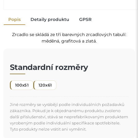
Dekorativní zrcadlo je
jeden z nejjednodušších a nejúčinnějších způsobů,
jak okamžitě proměnit místnost
. Nejen že zdobí, ale také zvětšuje prostor a dodává mu
"
trochu světla. Když ho přidáte do svého interiéru,
vnášíte novou energii a závan svěžesti.
Zrcadlo na individuální objednávku
Pokud jste nenašli požadovaný rozměr zrcadla nebo
potřebujete jiné rozdělení, kontaktujte nás telefonicky
nebo e-mailem. Největší zrcadla, která dokážeme