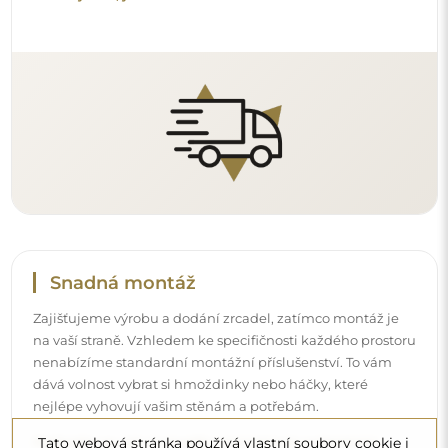
Podívejte se, jak si zrcadlo namontovat svépomocí.
Čištění a péče
Pro zachování optimálního lesku stačí utěrka z
mikrovlákna a teplá voda. Pokud se rozhodnete pro
specializované přípravky, dbejte na to, aby měly neutrální
pH (kolem 7). Vyhněte se silným čisticím prostředkům
obsahujícím ocet, čpavek nebo silné kyseliny – díky tomu
Tato webová stránka používá vlastní soubory cookie i