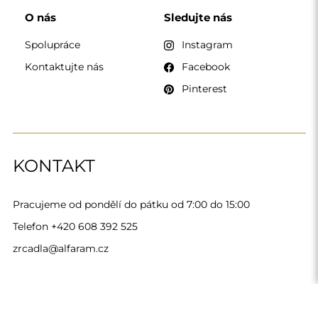
Alfaram sp. z o.o. © 2026
Provedení:
AbcWeb.pl