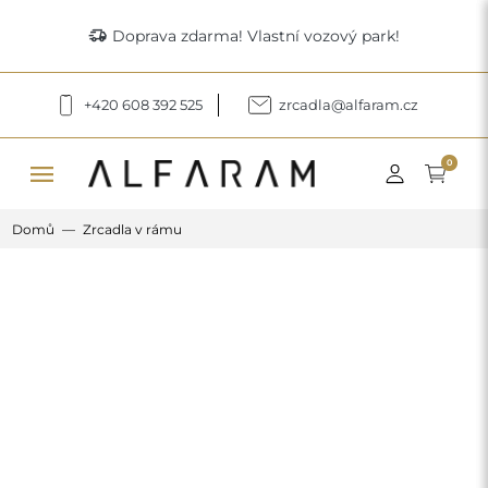
delivery_truck_speed
Doprava zdarma! Vlastní vozový park!
+420 608 392 525
zrcadla@alfaram.cz
menu
0
Domů
Zrcadla v rámu
Previous
Next