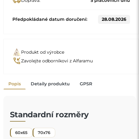
60x65
70x76
Jiné rozměry se vyrábějí podle individuálních požadavků
zákazníka. Pokud je k objednanému produktu zvoleno
další příslušenství, stává se neprefabrikovaným produktem
vyrobeným podle individuální specifikace spotřebitele.
Tyto produkty nelze vrátit ani vyměnit.
Zrcadlo do dětského pokoje
je skvělý způsob, jak
dotvořit uspořádání prostoru pro děti a poskytnout
vašemu maličkému bezpečné místo ke hře. Díky
pečlivému zpracování a promyšlené konstrukci může
"
dítě v klidu objevovat svůj odraz a vy máte jistotu, že
mu zajišťujete
pohodlí a bezpečí
.