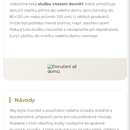
Najdete v nich všechny kroky nezbytné ke správné
montáži zrcadla, a také rady týkající se jeho péče, čištění a
údržby, abyste se mohli dlouho těšit z jeho bezvadného
vzhledu.
Prohlédněte si návody k montáži a použití.
Sledujte nás a buďte v obraze
Buďte v obraze s našimi novinkami, inspiracemi a
akcemi, objevujte trendy v dekoraci a hledejte nápady
na krásné interiéry. Připojte se k naší komunitě a
podívejte se, co pro vás připravujeme!