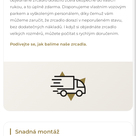
Snadná montáž
Zajišťujeme výrobu a dodání zrcadel, zatímco montáž je
na vaší straně. Vzhledem ke specifičnosti každého prostoru
nenabízíme standardní montážní příslušenství. To vám
dává volnost vybrat si hmoždinky nebo háčky, které
nejlépe vyhovují vašim stěnám a potřebám.
Podívejte se, jak si zrcadlo namontovat svépomocí.