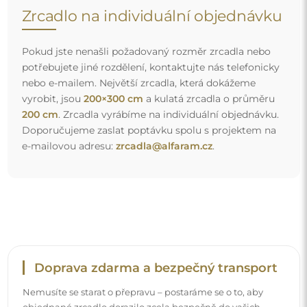
Nemusíte se starat o přepravu – postaráme se o to, aby
objednané zrcadlo dorazilo zcela bezpečně do vašich
rukou, a to úplně zdarma. Disponujeme vlastním vozovým
parkem a vyškoleným personálem, díky čemuž vám
můžeme zaručit, že zrcadlo dorazí v neporušeném stavu,
bez dodatečných nákladů. I když si objednáte zrcadlo
velkých rozměrů, můžete počítat s rychlým doručením.
Podívejte se, jak balíme naše zrcadla.