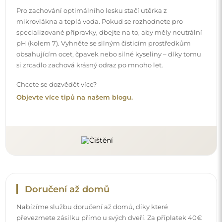
Nabízíme službu doručení až domů, díky které
převezmete zásilku přímo u svých dveří. Za příplatek 40€
nabízíme také
službu vnesení dovnitř
, která umožňuje
doručit zásilku přímo do vašeho domu (pro rozměry do
80×120 cm nebo průměr 100 cm). U větších produktů
může být potřeba menší pomoc, např. otevření dveří.
Pokud tuto službu nezvolíte a nezaplatíte při objednávce,
kurýr zásilku do vnitřku vašeho domu nevnese.
Návody
Aby byla montáž a používání našeho zrcadla snadné a
bezstarostné, připravili jsme pro vás podrobné návody.