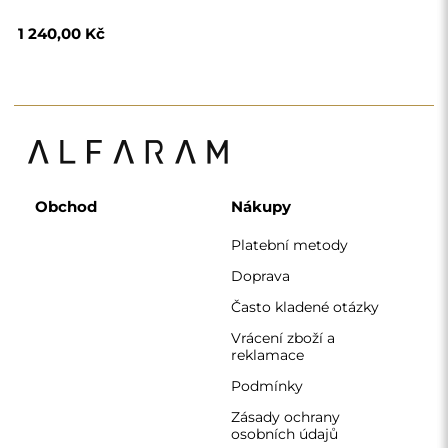
Zásady ochrany
osobních údajů
O nás
Sledujte nás
Spolupráce
Instagram
Kontaktujte nás
Facebook
Pinterest
KONTAKT
Pracujeme od pondělí do pátku od 7:00 do 15:00
Telefon
+420 608 392 525
zrcadla@alfaram.cz