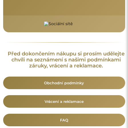
FAQ
Doplňující informace:
Vzory zrcadel, fotografie i popisy jsou chráněny autorským
právem. Všechna práva vyhrazena © Alfaram sp. z o.o. Je
zakázáno kopírovat, prodávat nebo šířit vzory, fotografie a
popisy zrcadel bez předchozího souhlasu © Alfaram sp. z o.o.
Jakékoli neoprávněné použití obsahu podléhajícího
duševnímu vlastnictví (za účelem zisku zejména) představuje
trestný čin.
Dekorativní prvky viditelné na fotografiích slouží výhradně k
aranžování a nejsou součástí zrcadla.
Mohlo by vás také zajímat