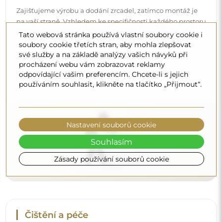
Čištění a péče
Pro zachování optimálního lesku stačí utěrka z
Tato webová stránka používá vlastní soubory cookie i
mikrovlákna a teplá voda. Pokud se rozhodnete pro
soubory cookie třetích stran, aby mohla zlepšovat
své služby a na základě analýzy vašich návyků při
specializované přípravky, dbejte na to, aby měly neutrální
procházení webu vám zobrazovat reklamy
pH (kolem 7). Vyhněte se silným čisticím prostředkům
odpovídající vašim preferencím. Chcete-li s jejich
obsahujícím ocet, čpavek nebo silné kyseliny – díky tomu
používáním souhlasit, klikněte na tlačítko „Přijmout“.
si zrcadlo zachová krásný odraz po mnoho let.
Chcete se dozvědět více?
Objevte více tipů na našem blogu.
Nastavení souborů cookie
Souhlasím
Zásady používání souborů cookie
Doručení až domů