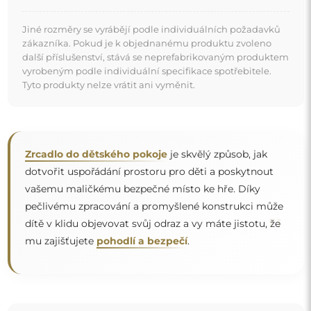
Zrcadlo na individuální objednávku
Pokud jste nenašli požadovaný rozměr zrcadla nebo
potřebujete jiné rozdělení, kontaktujte nás telefonicky
nebo e-mailem. Největší zrcadla, která dokážeme
vyrobit, jsou
200×300 cm
a kulatá zrcadla o průměru
200 cm
. Zrcadla vyrábíme na individuální objednávku.
Doporučujeme zaslat poptávku spolu s projektem na
e-mailovou adresu:
zrcadla@alfaram.cz
.
Doprava zdarma a bezpečný transport