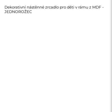
1 240,00 Kč
Obchod
Nákupy
Platební metody
Doprava
Často kladené otázky
Vrácení zboží a
reklamace
Podmínky