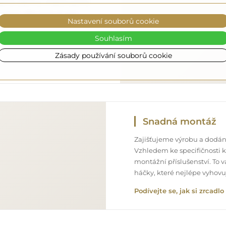
o úplně zdarma. Disponujeme
onálem, díky čemuž vám
Nastavení souborů cookie
ném stavu, bez dodatečných
ozměrů, můžete počítat s
Souhlasím
Zásady používání souborů cookie
Snadná montáž
Zajišťujeme výrobu a dodání
Vzhledem ke specifičnosti 
montážní příslušenství. To 
háčky, které nejlépe vyhov
Podívejte se, jak si zrcad