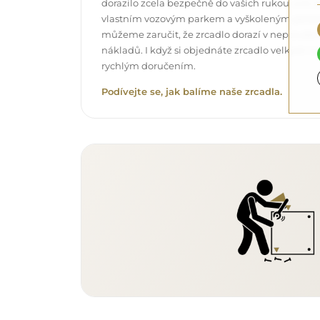
dorazilo zcela bezpečně do vašich rukou, a t
vlastním vozovým parkem a vyškoleným pers
můžeme zaručit, že zrcadlo dorazí v neporuše
nákladů. I když si objednáte zrcadlo velkých r
rychlým doručením.
Podívejte se, jak balíme naše zrcadla.