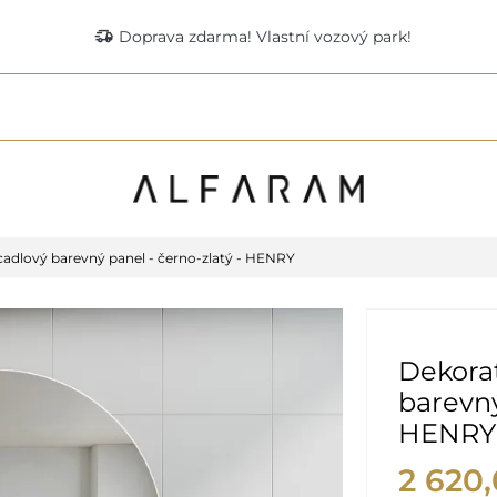
delivery_truck_speed
Doprava zdarma! Vlastní vozový park!
rcadlový barevný panel - černo-zlatý - HENRY
Dekorat
barevný
HENRY
2 620