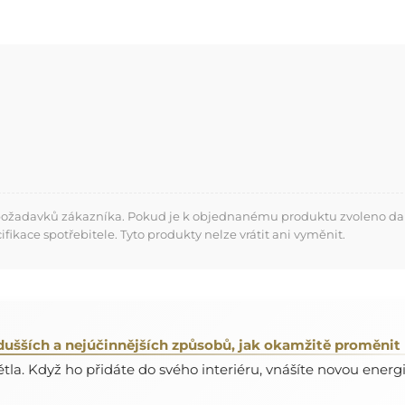
 požadavků zákazníka. Pokud je k objednanému produktu zvoleno dalš
kace spotřebitele. Tyto produkty nelze vrátit ani vyměnit.
dušších a nejúčinnějších způsobů, jak okamžitě proměnit
la. Když ho přidáte do svého interiéru, vnášíte novou energii