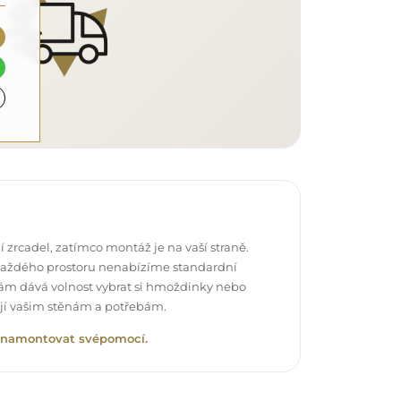
 zrcadel, zatímco montáž je na vaší straně.
každého prostoru nenabízíme standardní
vám dává volnost vybrat si hmoždinky nebo
ují vašim stěnám a potřebám.
lo namontovat svépomocí.