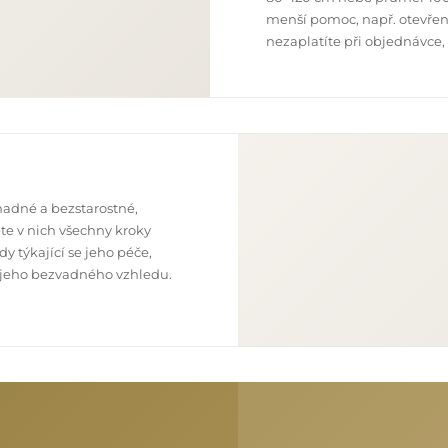
menší pomoc, např. otevření
nezaplatíte při objednávce,
nadné a bezstarostné,
te v nich všechny kroky
y týkající se jeho péče,
 z jeho bezvadného vzhledu.