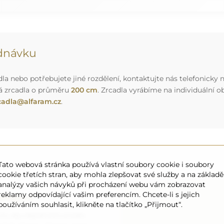
ednávku
a nebo potřebujete jiné rozdělení, kontaktujte nás telefonicky n
á zrcadla o průměru
200 cm
. Zrcadla vyrábíme na individuální
cadla@alfaram.cz
.
Tato webová stránka používá vlastní soubory cookie i soubory
cookie třetích stran, aby mohla zlepšovat své služby a na základě
analýzy vašich návyků při procházení webu vám zobrazovat
reklamy odpovídající vašim preferencím. Chcete-li s jejich
ansport
používáním souhlasit, klikněte na tlačítko „Přijmout“.
 to, aby objednané zrcadlo