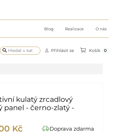
Blog
Realizace
O nás
search
0
Přihlásit se
Košík
ivní kulatý zrcadlový
 panel - černo-zlatý -
,00 Kč
delivery_truck_speed
Doprava zdarma