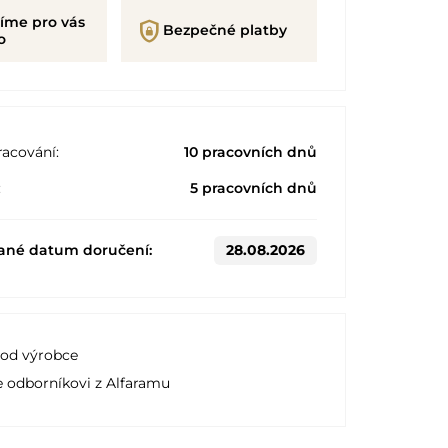
íme pro vás
shield_lock
Bezpečné platby
o
acování:
10 pracovních dnů
:
5 pracovních dnů
ané datum doručení:
28.08.2026
 od výrobce
e odborníkovi z Alfaramu