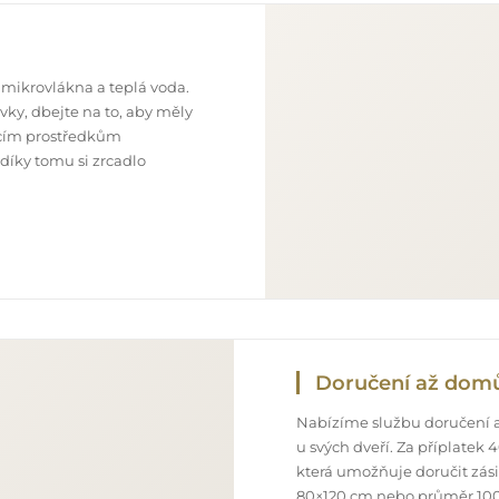
 mikrovlákna a teplá voda.
ky, dbejte na to, aby měly
ticím prostředkům
 díky tomu si zrcadlo
Doručení až dom
Nabízíme službu doručení a
u svých dveří. Za příplatek
která umožňuje doručit zás
80×120 cm nebo průměr 100