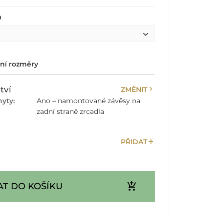
0
lní rozměry
chevron_right
tví
ZMĚNIT
yty:
Ano – namontované závěsy na
zadní straně zrcadla
add
PŘIDAT
add_shopping_cart
AT DO KOŠÍKU