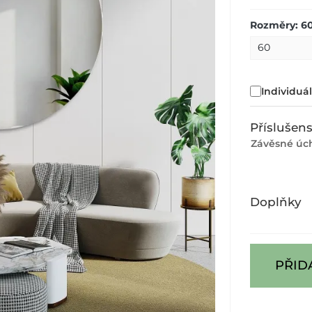
Rozměry: 6
Individuá
Příslušens
Závěsné úch
Doplňky
PŘID