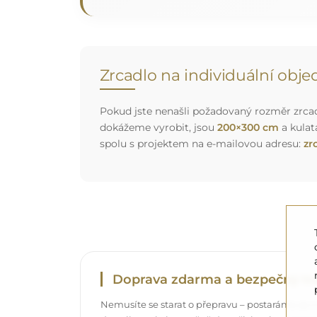
Zrcadlo na individuální obj
Pokud jste nenašli požadovaný rozměr zrcadl
dokážeme vyrobit, jsou
200×300 cm
a kulat
spolu s projektem na e-mailovou adresu:
zr
Doprava zdarma a bezpečný tr
Nemusíte se starat o přepravu – postaráme se o