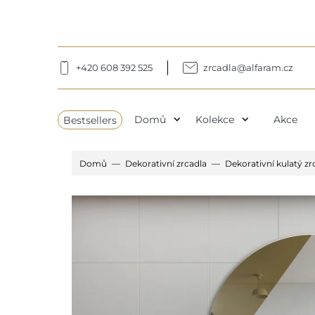
+420 608 392 525
zrcadla@alfaram.cz
expand_more
expand_more
Bestsellers
Domů
Kolekce
Akce
Domů
Dekorativní zrcadla
Dekorativní kulatý z