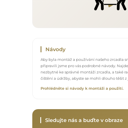
Návody
Aby byla montáž a používání našeho zrcadla s
připravili jsme pro vás podrobné návody. Najde
nezbytné ke správné montáži zrcadla, a také rad
čištění a údržby, abyste se mohli dlouho těšit
Prohlédněte si návody k montáži a použití.
Sledujte nás a buďte v obraze