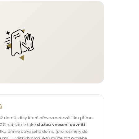
ů
ž domů, díky které převezmete zásilku přímo
 40€ nabízíme také
službu vnesení dovnitř
,
ilku přímo do vašeho domu (pro rozměry do
 cm). U větších produktů může být potřeba