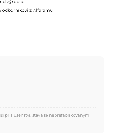
 od výrobce
e odborníkovi z Alfaramu
í příslušenství, stává se neprefabrikovaným