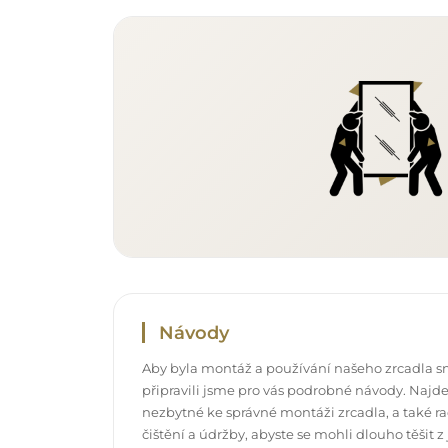
Návody
Aby byla montáž a používání našeho zrcadla s
připravili jsme pro vás podrobné návody. Najde
nezbytné ke správné montáži zrcadla, a také rad
čištění a údržby, abyste se mohli dlouho těšit