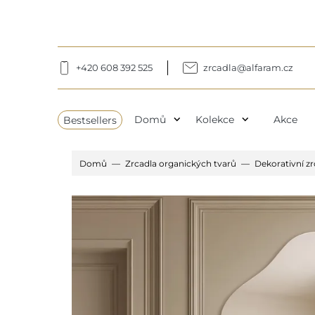
+420 608 392 525
zrcadla@alfaram.cz
expand_more
expand_more
Bestsellers
Domů
Kolekce
Akce
Domů
Zrcadla organických tvarů
Dekorativní z