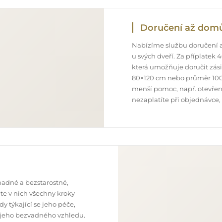
Doručení až dom
Nabízíme službu doručení a
u svých dveří. Za příplatek
která umožňuje doručit zás
80×120 cm nebo průměr 100
menší pomoc, např. otevření
nezaplatíte při objednávce,
nadné a bezstarostné,
te v nich všechny kroky
y týkající se jeho péče,
 z jeho bezvadného vzhledu.