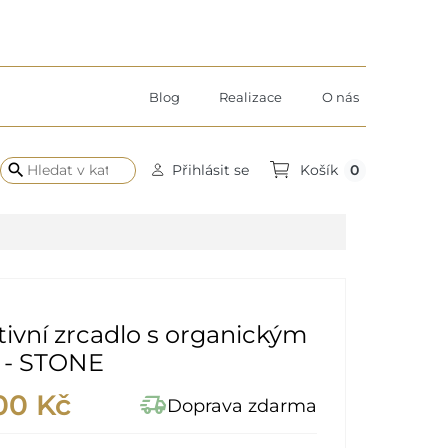
Blog
Realizace
O nás
search
0
Přihlásit se
Košík
ivní zrcadlo s organickým
 - STONE
00 Kč
delivery_truck_speed
Doprava zdarma