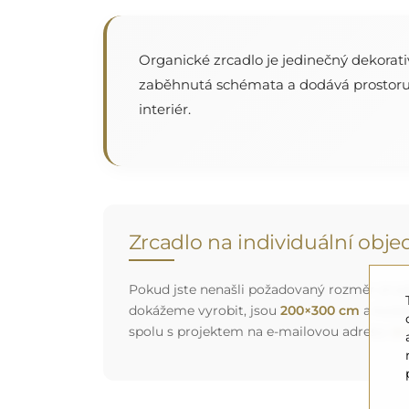
Organické zrcadlo je jedinečný dekorativ
zaběhnutá schémata a dodává prostoru le
interiér.
Zrcadlo na individuální obj
Pokud jste nenašli požadovaný rozměr zrcadl
dokážeme vyrobit, jsou
200×300 cm
a kulat
spolu s projektem na e-mailovou adresu:
zr