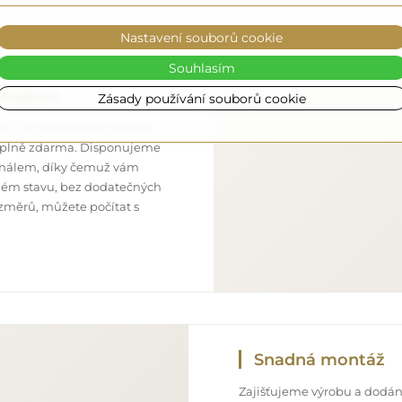
Nastavení souborů cookie
Souhlasím
ansport
Zásady používání souborů cookie
 to, aby objednané zrcadlo
o úplně zdarma. Disponujeme
onálem, díky čemuž vám
ném stavu, bez dodatečných
ozměrů, můžete počítat s
Snadná montáž
Zajišťujeme výrobu a dodání