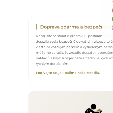
Doprava zdarma a bezpečný tr
Nemusíte se starat o přepravu – postaráme se o
dorazilo zcela bezpečně do vašich rukou, a t
vlastním vozovým parkem a vyškoleným pers
můžeme zaručit, že zrcadlo dorazí v neporuše
nákladů. I když si objednáte zrcadlo velkých r
rychlým doručením.
Podívejte se, jak balíme naše zrcadla.