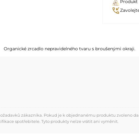
Produkt
phone_callback
Zavolejt
Organické zrcadlo nepravidelného tvaru s broušenými okraji.
 požadavků zákazníka. Pokud je k objednanému produktu zvoleno dalš
kace spotřebitele. Tyto produkty nelze vrátit ani vyměnit.