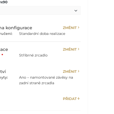
0x90
chevron_right
a konfigurace
ZMĚNIT
ručení:
Standardní doba realizace
chevron_right
zace
ZMĚNIT
:
*
Stříbrné zrcadlo
chevron_right
tví
ZMĚNIT
yty:
Ano – namontované závěsy na
zadní straně zrcadla
add
PŘIDAT