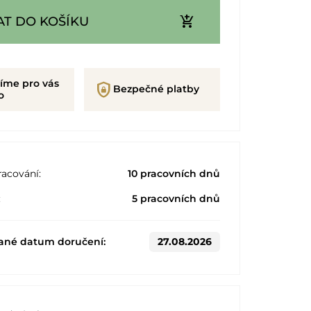
add_shopping_cart
AT DO KOŠÍKU
íme pro vás
shield_lock
Bezpečné platby
o
acování:
10 pracovních dnů
:
5 pracovních dnů
ané datum doručení:
27.08.2026