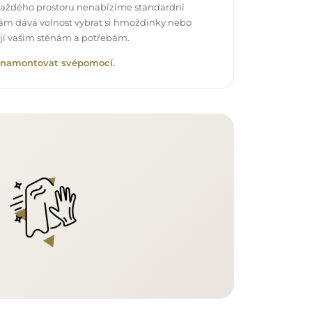
každého prostoru nenabízíme standardní
vám dává volnost vybrat si hmoždinky nebo
ují vašim stěnám a potřebám.
lo namontovat svépomocí.