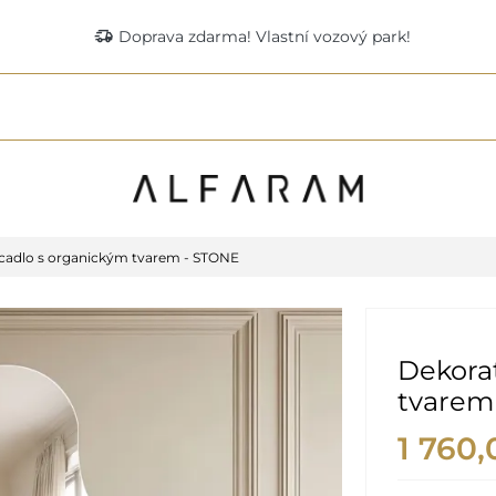
delivery_truck_speed
Doprava zdarma! Vlastní vozový park!
rcadlo s organickým tvarem - STONE
Dekorat
tvarem
1 760,