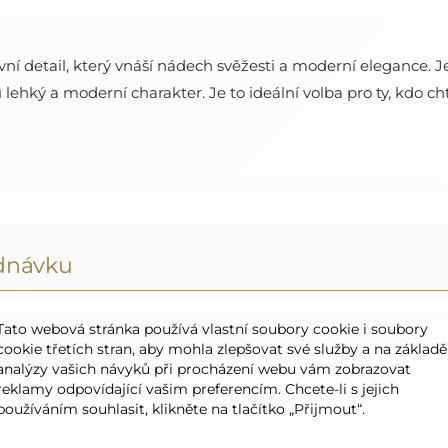
ní detail, který vnáší nádech svěžesti a moderní elegance. J
hký a moderní charakter. Je to ideální volba pro ty, kdo chtě
ednávku
a nebo potřebujete jiné rozdělení, kontaktujte nás telefonicky n
Tato webová stránka používá vlastní soubory cookie i soubory
á zrcadla o průměru
200 cm
. Zrcadla vyrábíme na individuální
cookie třetích stran, aby mohla zlepšovat své služby a na základě
cadla@alfaram.cz
.
analýzy vašich návyků při procházení webu vám zobrazovat
reklamy odpovídající vašim preferencím. Chcete-li s jejich
používáním souhlasit, klikněte na tlačítko „Přijmout“.