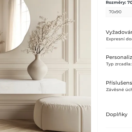
Rozměry: 7
Vyžadován
Expresní do
Personali
Typ zrcadla
Příslušens
Závěsné úch
Doplňky