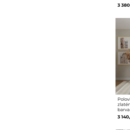
3 380
Polov
zlaté
barva
3 140