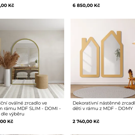
,00 Kč
6 850,00 Kč
iční oválné zrcadlo ve
Dekorativní nástěnné zrcad
m rámu MDF SLIM - DOMI -
děti v rámu z MDF - DOMY
 dle výběru
,00 Kč
2 740,00 Kč