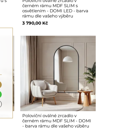
ru s
Poloviční oválné zrcadlo v
černém rámu MDF SLIM s
osvětlením - DOMI LED - barva
rámu dle vašeho výběru
3 790,00 Kč
 rámu
Poloviční oválné zrcadlo v
černém rámu MDF SLIM - DOMI
- barva rámu dle vašeho výběru