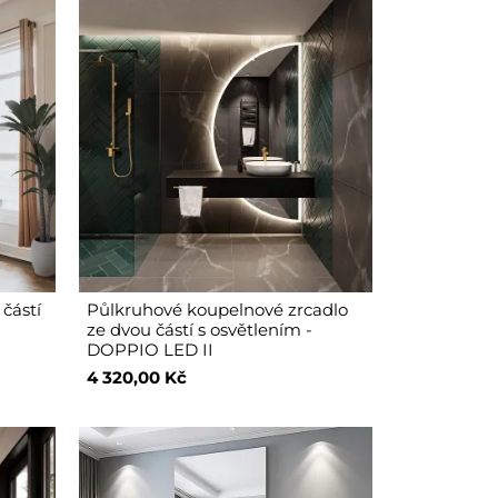
částí
Půlkruhové koupelnové zrcadlo
D
ze dvou částí s osvětlením -
DOPPIO LED II
4 320,00 Kč