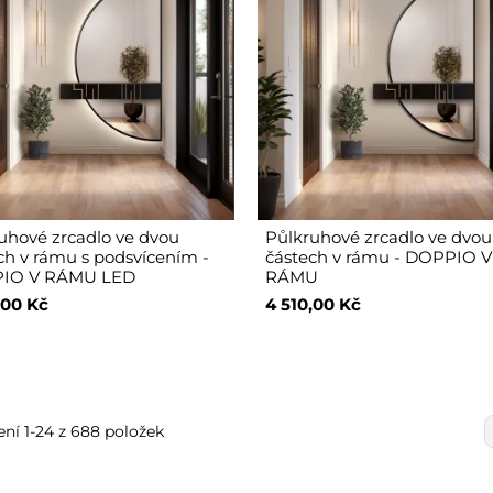
uhové zrcadlo ve dvou
Půlkruhové zrcadlo ve dvou
ch v rámu s podsvícením -
částech v rámu - DOPPIO V
IO V RÁMU LED
RÁMU
,00 Kč
4 510,00 Kč
ní 1-24 z 688 položek