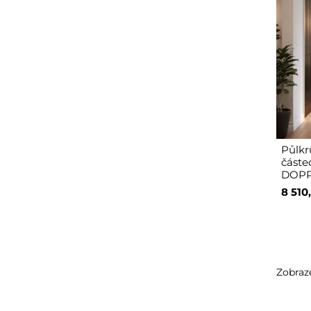
Půlkr
částe
DOPP
8 510
Zobraze