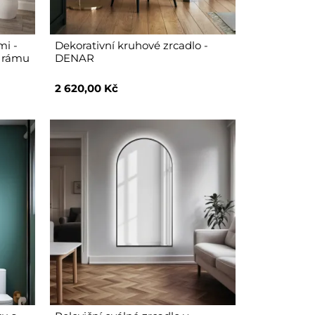
mi -
Dekorativní kruhové zrcadlo -
y rámu
DENAR
2 620,00 Kč