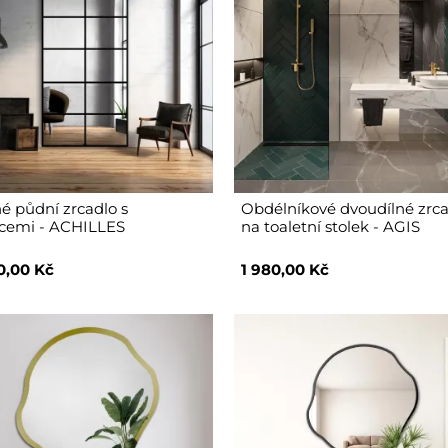
é půdní zrcadlo s
Obdélníkové dvoudílné zrc
cemi - ACHILLES
na toaletní stolek - AGIS
0,00 Kč
1 980,00 Kč