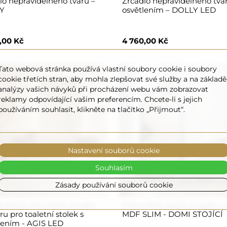
lo nepravidelného tvaru –
Zrcadlo nepravidelného tva
Y
osvětlením – DOLLY LED
,00 Kč
4 760,00 Kč
Tato webová stránka používá vlastní soubory cookie i soubory
cookie třetích stran, aby mohla zlepšovat své služby a na základě
analýzy vašich návyků při procházení webu vám zobrazovat
reklamy odpovídající vašim preferencím. Chcete-li s jejich
používáním souhlasit, klikněte na tlačítko „Přijmout“.
Nastavení souborů cookie
Souhlasím
Zásady používání souborů cookie
níkové dvoudílné zrcadlo
Polooválné stojící zrcadlo v
u pro toaletní stolek s
MDF SLIM - DOMI STOJÍCÍ
lením - AGIS LED