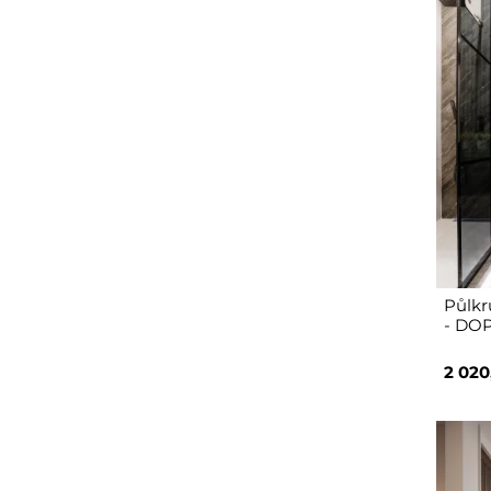
Půlkr
- DO
2 020