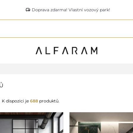
delivery_truck_speed
Doprava zdarma! Vlastní vozový park!
Ů
K dispozici je
688
produktů.