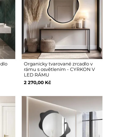
adlo
Organicky tvarované zrcadlo v
rámu s osvětlením - CYRKON V
LED RÁMU
2 270,00 Kč