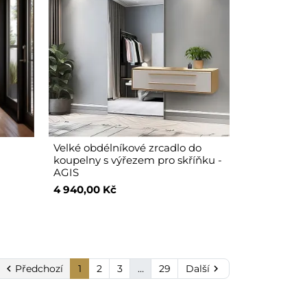
Velké obdélníkové zrcadlo do
koupelny s výřezem pro skříňku -
AGIS
4 940,00 Kč

Předchozí
1
2
3
…
29
Další
