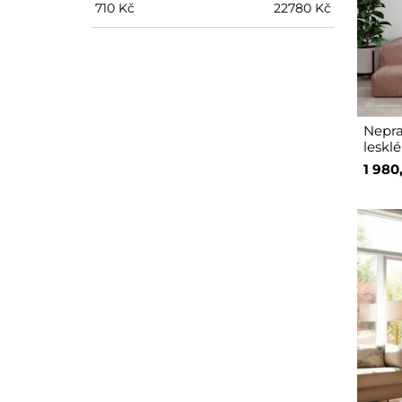
710
Kč
22780
Kč
Nepra
lesk
1 980