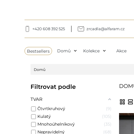
+420 608 392 525
zrcadla@alfaram.cz
expand_more
expand_more
Bestsellers
Domů
Kolekce
Akce
Domů
DOM
Filtrovat podle
TVAR
grid_view
view_agenda
Čtvrtkruhový
9
Kulatý
105
Mnohoúhelníkový
35
Nepravidelný
68