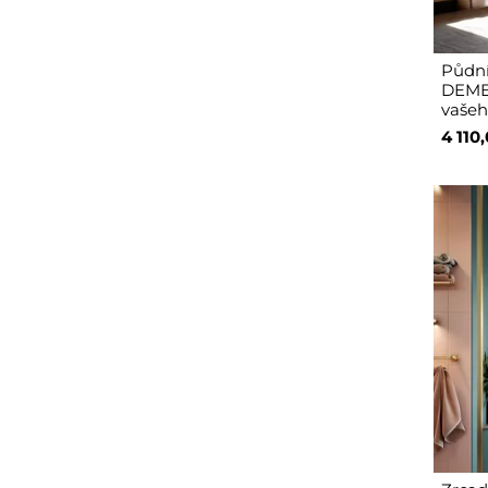
Půdní
DEMET
vašeh
4 110