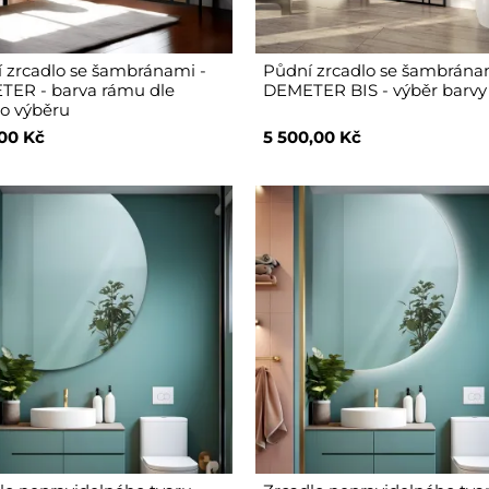
 zrcadlo se šambránami -
Půdní zrcadlo se šambrána
ER - barva rámu dle
DEMETER BIS - výběr barv
o výběru
,00 Kč
5 500,00 Kč