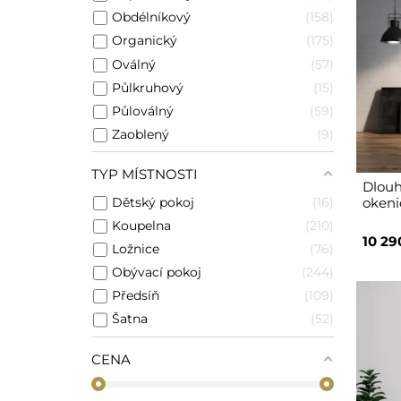
Obdélníkový
158
Organický
175
Oválný
57
Půlkruhový
15
Půloválný
59
Zaoblený
9
TYP MÍSTNOSTI
Dlouh
Dětský pokoj
16
okeni
Koupelna
210
10 29
Ložnice
76
Obývací pokoj
244
Předsíň
109
Šatna
52
CENA