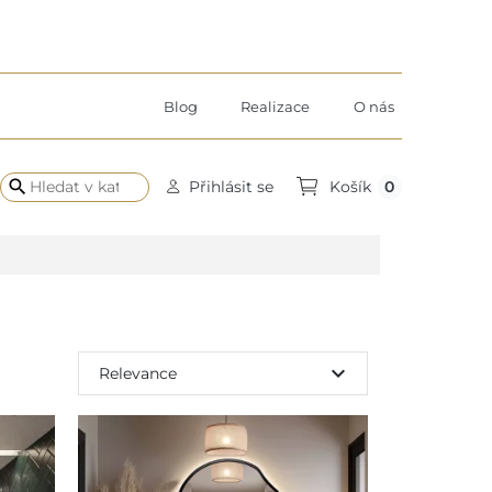
Blog
Realizace
O nás
search
0
Přihlásit se
Košík
expand_more
Relevance