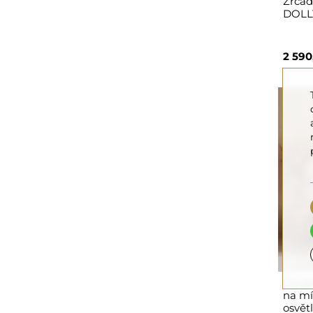
Zrcad
DOLL
2 590
Obdél
na mír
osvět