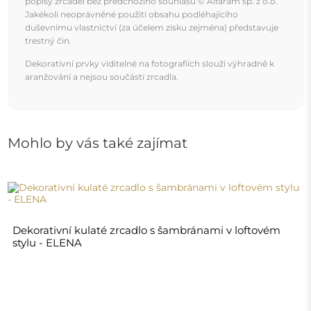
popisy zrcadel bez předchozího souhlasu © Alfaram sp. z o.o.
Jakékoli neoprávněné použití obsahu podléhajícího
duševnímu vlastnictví (za účelem zisku zejména) představuje
trestný čin.
Dekorativní prvky viditelné na fotografiích slouží výhradně k
aranžování a nejsou součástí zrcadla.
Mohlo by vás také zajímat
Dekorativní kulaté zrcadlo s šambránami v loftovém
stylu - ELENA