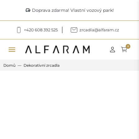
delivery_truck_speed
Doprava zdarma! Vlastní vozový park!
+420 608 392 525
zrcadla@alfaram.cz
menu
0
Domů
Dekorativní zrcadla