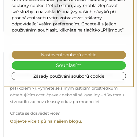
soubory cookie třetích stran, aby mohla zlepšovat
své služby a na základě analýzy vašich návyků při
procházení webu vám zobrazovat reklamy
odpovídající vašim preferencím. Chcete-li s jejich
používáním souhlasit, klikněte na tlačítko „Přijmout“.
Nastavení souborů cookie
Čištění a péče
Souhlasím
Pro zachování optimálního lesku stačí utěrka z
mikrovlákna a teplá voda. Pokud se rozhodnete pro
Zásady používání souborů cookie
specializované přípravky, dbejte na to, aby měly neutrální
pH (kolem 7). Vyhněte se silným čisticím prostředkům
obsahujícím ocet, čpavek nebo silné kyseliny – díky tomu
si zrcadlo zachová krásný odraz po mnoho let.
Chcete se dozvědět více?
Objevte více tipů na našem blogu.