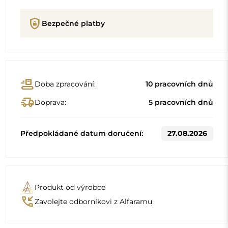
shield_lock
Bezpečné platby
conveyor_belt
Doba zpracování:
10 pracovních dnů
delivery_truck_speed
Doprava:
5 pracovních dnů
Předpokládané datum doručení:
27.08.2026
Produkt od výrobce
phone_callback
Zavolejte odborníkovi z Alfaramu