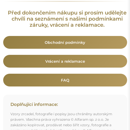
Před dokončením nákupu si prosím udělejte
chvíli na seznámení s našimi podmínkami
záruky, vrácení a reklamace.
Obchodní podmínky
Vrácení a reklamace
FAQ
Doplňující informace:
Vzory zrcadel, fotografie i popisy jsou chráněny autorským
právem. Všechna práva vyhrazena © Alfaram sp. z o.o. Je
zakázáno kopírovat, prodávat nebo šířit vzory, fotografie a