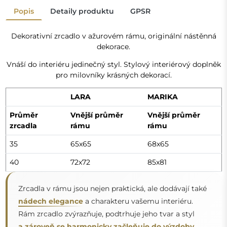
Popis
Detaily produktu
GPSR
Dekorativní zrcadlo v ažurovém rámu, originální nástěnná
dekorace.
Vnáší do interiéru jedinečný styl. Stylový interiérový doplněk
pro milovníky krásných dekorací.
LARA
MARIKA
Průměr
Vnější průměr
Vnější průměr
zrcadla
rámu
rámu
35
65x65
68x65
40
72x72
85x81
Zrcadla v rámu jsou nejen praktická, ale dodávají také
nádech elegance
a charakteru vašemu interiéru.
Rám zrcadlo zvýrazňuje, podtrhuje jeho tvar a styl
a zároveň se harmonicky začleňuje do výzdoby