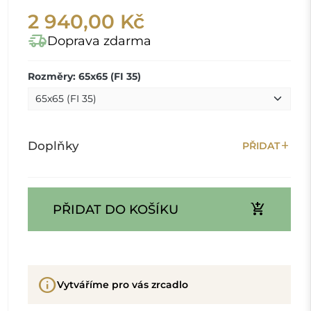
2 940,00 Kč
delivery_truck_speed
Doprava zdarma
Rozměry: 65x65 (FI 35)
add
Doplňky
PŘIDAT
add_shopping_cart
PŘIDAT DO KOŠÍKU
info
Vytváříme pro vás zrcadlo