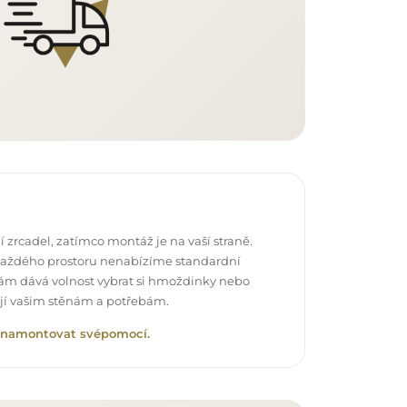
 zrcadel, zatímco montáž je na vaší straně.
každého prostoru nenabízíme standardní
vám dává volnost vybrat si hmoždinky nebo
ují vašim stěnám a potřebám.
lo namontovat svépomocí.