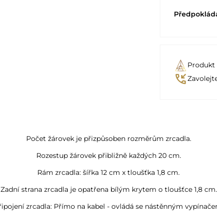
Předpoklád
Produkt
phone_callback
Zavolejt
Počet žárovek je přizpůsoben rozměrům zrcadla.
Rozestup žárovek přibližně každých 20 cm.
Rám zrcadla: šířka 12 cm x tloušťka 1,8 cm.
Zadní strana zrcadla je opatřena bílým krytem o tloušťce 1,8 cm.
řipojení zrcadla: Přímo na kabel - ovládá se nástěnným vypínače