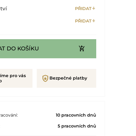
add
tví
PŘIDAT
add
PŘIDAT
add_shopping_cart
AT DO KOŠÍKU
íme pro vás
shield_lock
Bezpečné platby
o
acování:
10 pracovních dnů
:
5 pracovních dnů