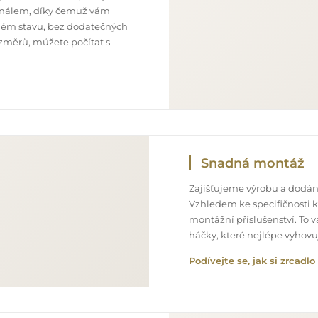
onálem, díky čemuž vám
ném stavu, bez dodatečných
ozměrů, můžete počítat s
Snadná montáž
Zajišťujeme výrobu a dodání
Vzhledem ke specifičnosti 
montážní příslušenství. To 
háčky, které nejlépe vyhov
Podívejte se, jak si zrcad