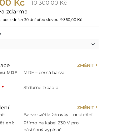
,00 Kč
10 300,00 Kč
va zdarma
za posledních 30 dní před slevou:
9 360,00 Kč
0
chevron_right
zace
ZMĚNIT
rvu MDF
MDF – černá barva
:
*
Stříbrné zrcadlo
chevron_right
lení
ZMĚNIT
í:
Barva světla žárovky – neutrální
tlení:
Přímo na kabel 230 V pro
nástěnný vypínač