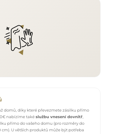
ů
ž domů, díky které převezmete zásilku přímo
 40€ nabízíme také
službu vnesení dovnitř
,
ilku přímo do vašeho domu (pro rozměry do
 cm). U větších produktů může být potřeba