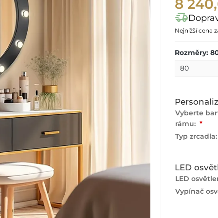
8 240
delivery_truck_speed
Dopra
Nejnižší cena 
Rozměry: 8
Personali
Vyberte ba
rámu:
*
Typ zrcadla
LED osvět
LED osvětlen
Vypínač osvě