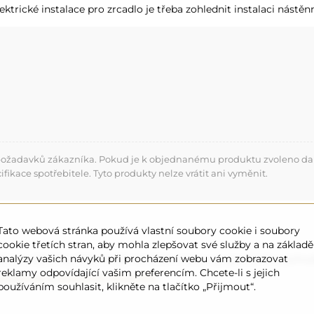
lektrické instalace pro zrcadlo je třeba zohlednit instalaci nástě
 požadavků zákazníka. Pokud je k objednanému produktu zvoleno dalš
kace spotřebitele. Tyto produkty nelze vrátit ani vyměnit.
Tato webová stránka používá vlastní soubory cookie i soubory
cookie třetích stran, aby mohla zlepšovat své služby a na základě
analýzy vašich návyků při procházení webu vám zobrazovat
t pro všechny, kdo chtějí nanášet make-up precizně a pohod
reklamy odpovídající vašim preferencím. Chcete-li s jejich
příjemný a efektivní okamžik.
používáním souhlasit, klikněte na tlačítko „Přijmout“.