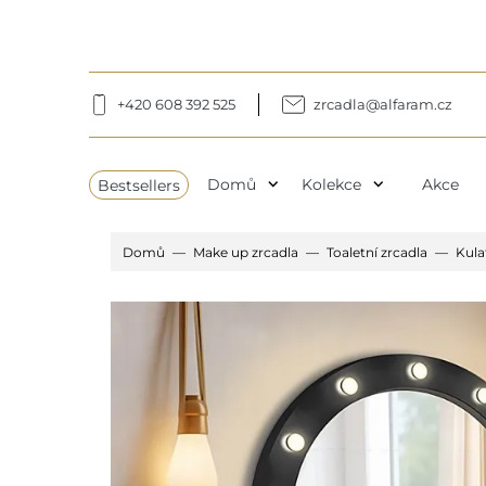
+420 608 392 525
zrcadla@alfaram.cz
expand_more
expand_more
Bestsellers
Domů
Kolekce
Akce
Domů
Make up zrcadla
Toaletní zrcadla
Kula