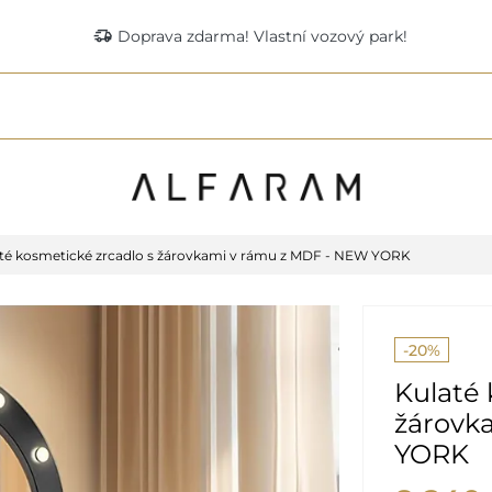
delivery_truck_speed
Doprava zdarma! Vlastní vozový park!
té kosmetické zrcadlo s žárovkami v rámu z MDF - NEW YORK
-20%
Kulaté 
žárovk
YORK