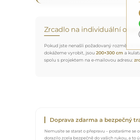
Zrcadlo na individuální obj
Pokud jste nenašli požadovaný rozměr zrcadl
dokážeme vyrobit, jsou
200×300 cm
a kulat
spolu s projektem na e-mailovou adresu:
zr
Doprava zdarma a bezpečný tr
Nemusíte se starat o přepravu – postaráme se o
dorazilo zcela bezpečně do vašich rukou, a t