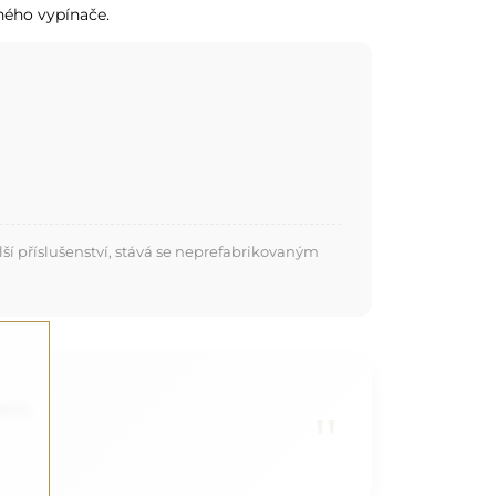
nného vypínače.
í příslušenství, stává se neprefabrikovaným
lně.
"