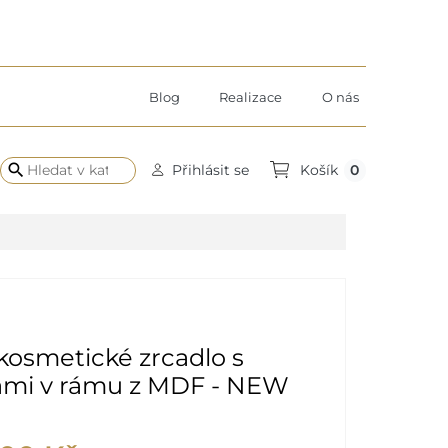
Blog
Realizace
O nás
search
0
Přihlásit se
Košík
kosmetické zrcadlo s
ami v rámu z MDF - NEW