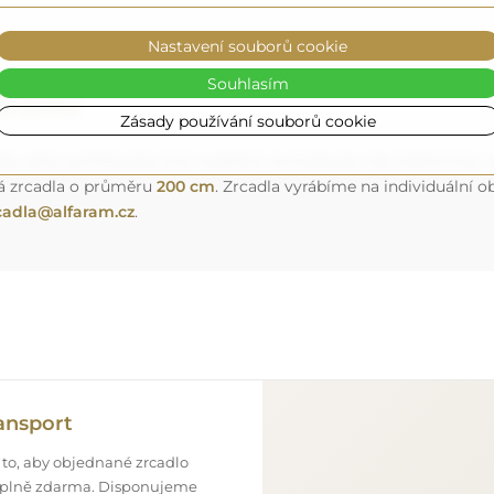
Nastavení souborů cookie
Souhlasím
ednávku
Zásady používání souborů cookie
a nebo potřebujete jiné rozdělení, kontaktujte nás telefonicky n
á zrcadla o průměru
200 cm
. Zrcadla vyrábíme na individuální
cadla@alfaram.cz
.
ansport
 to, aby objednané zrcadlo
o úplně zdarma. Disponujeme