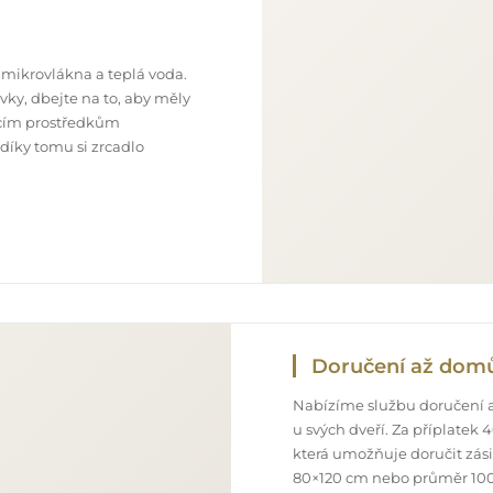
 mikrovlákna a teplá voda.
ky, dbejte na to, aby měly
ticím prostředkům
 díky tomu si zrcadlo
Doručení až dom
Nabízíme službu doručení a
u svých dveří. Za příplatek
která umožňuje doručit zás
80×120 cm nebo průměr 100