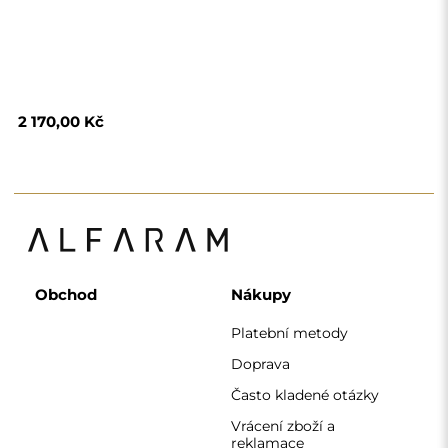
Vrácení zboží a
reklamace
Podmínky
Zásady ochrany
osobních údajů
O nás
Sledujte nás
Spolupráce
Instagram
Kontaktujte nás
Facebook
Pinterest
KONTAKT
Pracujeme od pondělí do pátku od 7:00 do 15:00
Telefon
+420 608 392 525