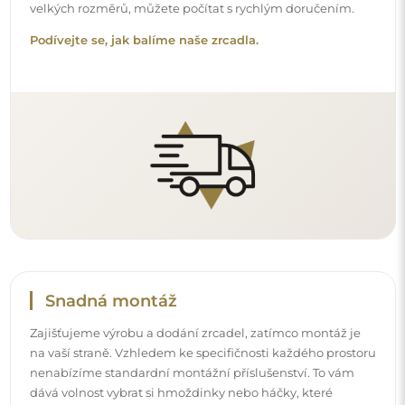
dává volnost vybrat si hmoždinky nebo háčky, které
nejlépe vyhovují vašim stěnám a potřebám.
Podívejte se, jak si zrcadlo namontovat svépomocí.
Čištění a péče
Pro zachování optimálního lesku stačí utěrka z
mikrovlákna a teplá voda. Pokud se rozhodnete pro
specializované přípravky, dbejte na to, aby měly neutrální