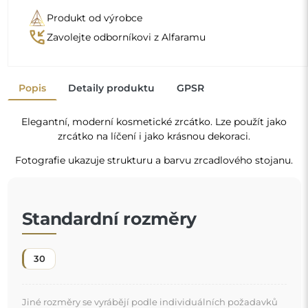
Jiné rozměry se vyrábějí podle individuálních požadavků
zákazníka. Pokud je k objednanému produktu zvoleno
další příslušenství, stává se neprefabrikovaným produktem
vyrobeným podle individuální specifikace spotřebitele.
Tyto produkty nelze vrátit ani vyměnit.
Kosmetické zrcadlo je nezbytný předmět pro všechny,
kdo chtějí nanášet make-up precizně a pohodlně.
"
Promění vaši pečovatelskou rutinu v příjemný a
efektivní okamžik.
Zrcadlo na individuální objednávku