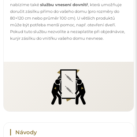
Návody
Aby byla montáž a používání našeho zrcadla snadné a
bezstarostné, připravili jsme pro vás podrobné návody.
Najdete v nich všechny kroky nezbytné ke správné
montáži zrcadla, a také rady týkající se jeho péče, čištění a
údržby, abyste se mohli dlouho těšit z jeho bezvadného
vzhledu.
Prohlédněte si návody k montáži a použití.
Sledujte nás a buďte v obraze
Buďte v obraze s našimi novinkami, inspiracemi a
akcemi, objevujte trendy v dekoraci a hledejte nápady