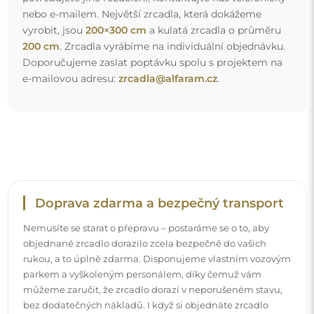
bez dodatečných nákladů. I když si objednáte zrcadlo
velkých rozměrů, můžete počítat s rychlým doručením.
Podívejte se, jak balíme naše zrcadla.
Snadná montáž
Zajišťujeme výrobu a dodání zrcadel, zatímco montáž je
na vaší straně. Vzhledem ke specifičnosti každého prostoru
nenabízíme standardní montážní příslušenství. To vám