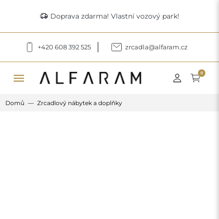
delivery_truck_speed
Doprava zdarma! Vlastní vozový park!
+420 608 392 525
zrcadla@alfaram.cz
menu
0
Domů
Zrcadlový nábytek a doplňky
Previous
Next
Dekorativní kosmetické zrcátko -