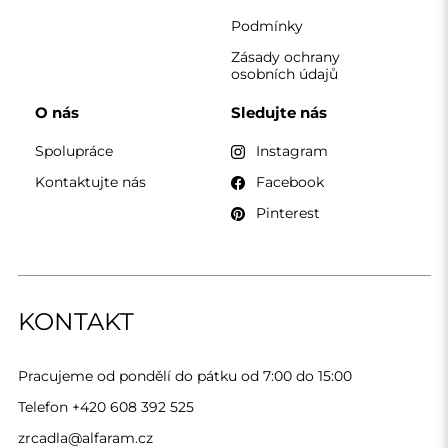
zrcadla@alfaram.cz
Alfaram sp. z o.o. © 2026
Provedení:
AbcWeb.pl