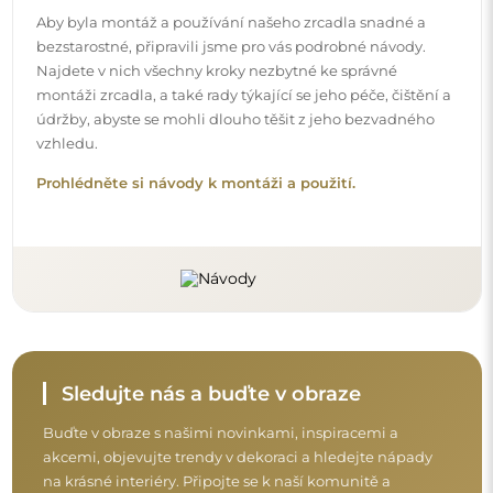
na krásné interiéry. Připojte se k naší komunitě a
podívejte se, co pro vás připravujeme!
Před dokončením nákupu si prosím udělejte
chvíli na seznámení s našimi podmínkami
záruky, vrácení a reklamace.
Obchodní podmínky