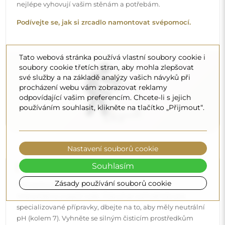
pH (kolem 7). Vyhněte se silným čisticím prostředkům
obsahujícím ocet, čpavek nebo silné kyseliny – díky tomu
si zrcadlo zachová krásný odraz po mnoho let.
Chcete se dozvědět více?
Tato webová stránka používá vlastní soubory cookie i
Objevte více tipů na našem blogu.
soubory cookie třetích stran, aby mohla zlepšovat
své služby a na základě analýzy vašich návyků při
procházení webu vám zobrazovat reklamy
odpovídající vašim preferencím. Chcete-li s jejich
používáním souhlasit, klikněte na tlačítko „Přijmout“.
Nastavení souborů cookie
Souhlasím
Zásady používání souborů cookie
Doručení až domů
Nabízíme službu doručení až domů, díky které