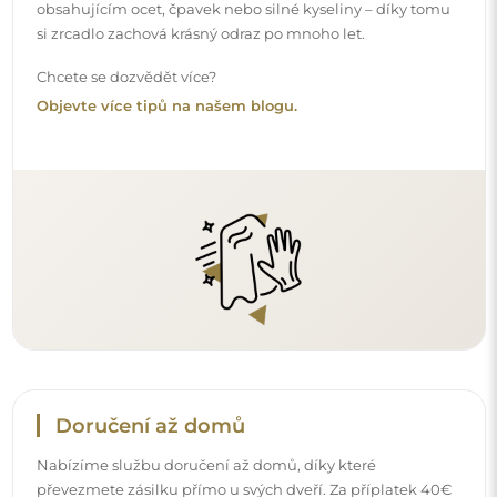
převezmete zásilku přímo u svých dveří. Za příplatek 40€
nabízíme také
službu vnesení dovnitř
, která umožňuje
doručit zásilku přímo do vašeho domu (pro rozměry do
80×120 cm nebo průměr 100 cm). U větších produktů
může být potřeba menší pomoc, např. otevření dveří.
Pokud tuto službu nezvolíte a nezaplatíte při objednávce,
kurýr zásilku do vnitřku vašeho domu nevnese.