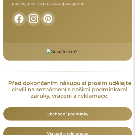
Vrácení a reklamace
FAQ
Doplňující informace:
Vzory zrcadel, fotografie i popisy jsou chráněny autorským
právem. Všechna práva vyhrazena © Alfaram sp. z o.o. Je
zakázáno kopírovat, prodávat nebo šířit vzory, fotografie a
popisy zrcadel bez předchozího souhlasu © Alfaram sp. z o.o.
Jakékoli neoprávněné použití obsahu podléhajícího
duševnímu vlastnictví (za účelem zisku zejména) představuje
trestný čin.
Dekorativní prvky viditelné na fotografiích slouží výhradně k
aranžování a nejsou součástí zrcadla.