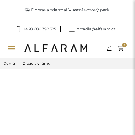
delivery_truck_speed
Doprava zdarma! Vlastní vozový park!
+420 608 392 525
zrcadla@alfaram.cz
menu
0
Domů
Zrcadla v rámu
Previous
Next