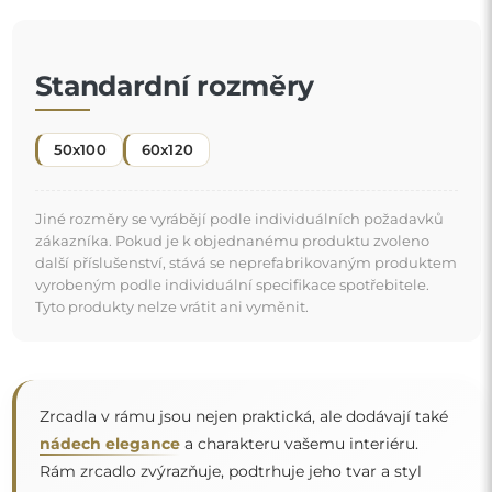
nádech elegance
a charakteru vašemu interiéru.
Rám zrcadlo zvýrazňuje, podtrhuje jeho tvar a styl
a zároveň se harmonicky začleňuje do výzdoby
místnosti
. Ať už v elegantním obývacím pokoji, útulné ložnici
"
nebo moderní koupelně — tato zrcadla si najdou své
místo a zkrášlí prostor.
Zrcadlo na individuální objednávku
Pokud jste nenašli požadovaný rozměr zrcadla nebo
potřebujete jiné rozdělení, kontaktujte nás telefonicky
nebo e-mailem. Největší zrcadla, která dokážeme
vyrobit, jsou
200×300 cm
a kulatá zrcadla o průměru
200 cm
. Zrcadla vyrábíme na individuální objednávku.
Doporučujeme zaslat poptávku spolu s projektem na