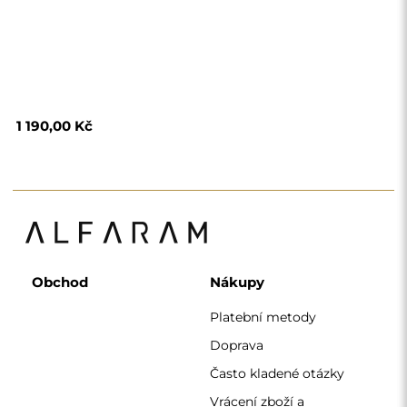
Často kladené otázky
Vrácení zboží a
reklamace
Podmínky
Zásady ochrany
osobních údajů
O nás
Sledujte nás
Spolupráce
Instagram
Kontaktujte nás
Facebook
Pinterest
KONTAKT
Pracujeme od pondělí do pátku od 7:00 do 15:00