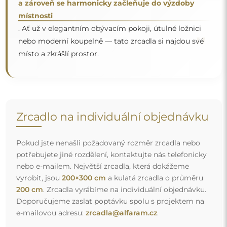
e-mailovou adresu:
zrcadla@alfaram.cz
.
Doprava zdarma a bezpečný transport
Nemusíte se starat o přepravu – postaráme se o to, aby
objednané zrcadlo dorazilo zcela bezpečně do vašich
rukou, a to úplně zdarma. Disponujeme vlastním vozovým
parkem a vyškoleným personálem, díky čemuž vám
můžeme zaručit, že zrcadlo dorazí v neporušeném stavu,
bez dodatečných nákladů. I když si objednáte zrcadlo
velkých rozměrů, můžete počítat s rychlým doručením.
Podívejte se, jak balíme naše zrcadla.