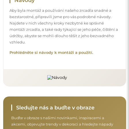
Buďte v obraze s našimi novinkami, inspiracemi a
akcemi, objevujte trendy v dekoraci a hledejte nápady
na krásné interiéry. Připojte se k naší komunitě a
podívejte se, co pro vás připravujeme!
Před dokončením nákupu si prosím udělejte
chvíli na seznámení s našimi podmínkami
záruky, vrácení a reklamace.
Obchodní podmínky