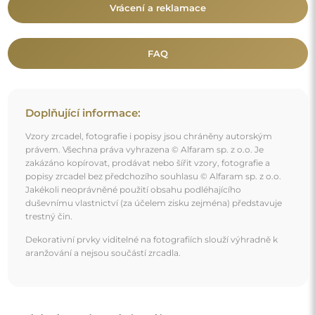
Mohlo by vás také zajímat
Poloviční oválné koupelnové zrcadlo - FRANK