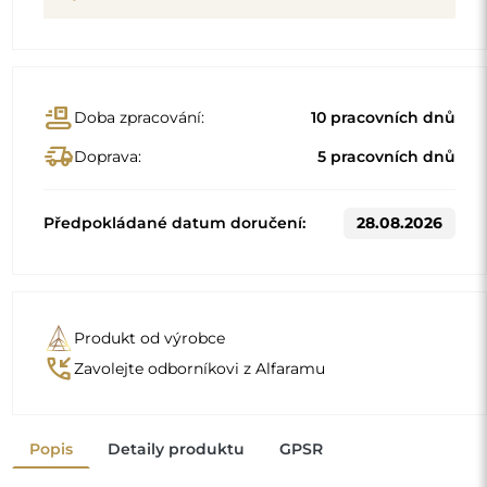
Popis
Detaily produktu
GPSR
Standardní rozměry
50x100
60x120
Jiné rozměry se vyrábějí podle individuálních požadavků
zákazníka. Pokud je k objednanému produktu zvoleno
další příslušenství, stává se neprefabrikovaným produktem
vyrobeným podle individuální specifikace spotřebitele.
Tyto produkty nelze vrátit ani vyměnit.
Zrcadla v rámu jsou nejen praktická, ale dodávají také