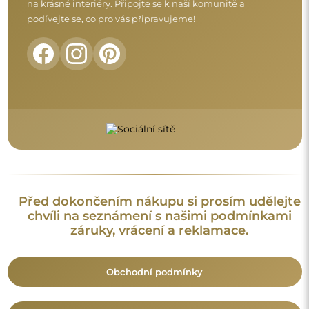
Vrácení a reklamace
FAQ
Doplňující informace:
Vzory zrcadel, fotografie i popisy jsou chráněny autorským
právem. Všechna práva vyhrazena © Alfaram sp. z o.o. Je
zakázáno kopírovat, prodávat nebo šířit vzory, fotografie a
popisy zrcadel bez předchozího souhlasu © Alfaram sp. z o.o.
Jakékoli neoprávněné použití obsahu podléhajícího
duševnímu vlastnictví (za účelem zisku zejména) představuje
trestný čin.
Dekorativní prvky viditelné na fotografiích slouží výhradně k
aranžování a nejsou součástí zrcadla.