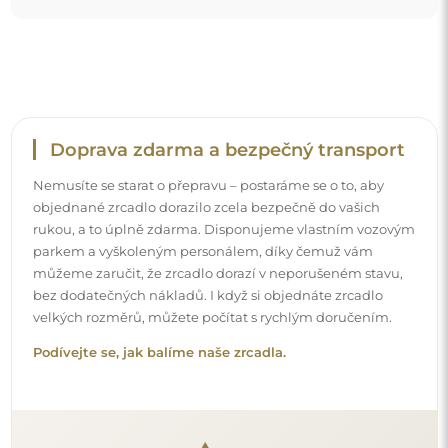
Snadná montáž
Zajišťujeme výrobu a dodání zrcadel, zatímco montáž je
na vaší straně. Vzhledem ke specifičnosti každého prostoru
nenabízíme standardní montážní příslušenství. To vám
dává volnost vybrat si hmoždinky nebo háčky, které
nejlépe vyhovují vašim stěnám a potřebám.
Podívejte se, jak si zrcadlo namontovat svépomocí.