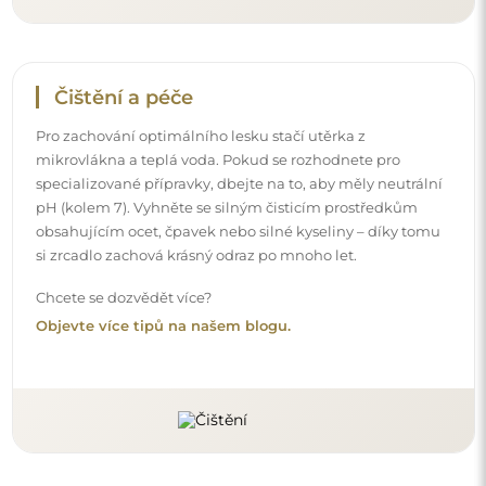
Doručení až domů
Nabízíme službu doručení až domů, díky které
převezmete zásilku přímo u svých dveří. Za příplatek 40€
nabízíme také
službu vnesení dovnitř
, která umožňuje
doručit zásilku přímo do vašeho domu (pro rozměry do
80×120 cm nebo průměr 100 cm). U větších produktů
může být potřeba menší pomoc, např. otevření dveří.
Pokud tuto službu nezvolíte a nezaplatíte při objednávce,
kurýr zásilku do vnitřku vašeho domu nevnese.