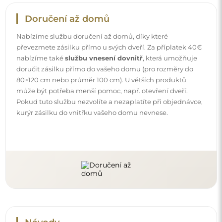
Návody
Aby byla montáž a používání našeho zrcadla snadné a
bezstarostné, připravili jsme pro vás podrobné návody.
Najdete v nich všechny kroky nezbytné ke správné
montáži zrcadla, a také rady týkající se jeho péče, čištění a
údržby, abyste se mohli dlouho těšit z jeho bezvadného
vzhledu.
Prohlédněte si návody k montáži a použití.
Sledujte nás a buďte v obraze