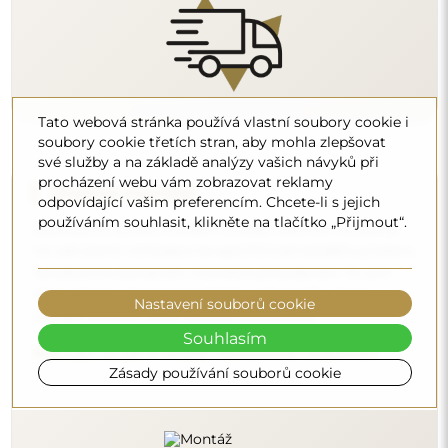
Tato webová stránka používá vlastní soubory cookie i
Čištění a péče
soubory cookie třetích stran, aby mohla zlepšovat
své služby a na základě analýzy vašich návyků při
Pro zachování optimálního lesku stačí utěrka z
procházení webu vám zobrazovat reklamy
mikrovlákna a teplá voda. Pokud se rozhodnete pro
odpovídající vašim preferencím. Chcete-li s jejich
specializované přípravky, dbejte na to, aby měly neutrální
používáním souhlasit, klikněte na tlačítko „Přijmout“.
pH (kolem 7). Vyhněte se silným čisticím prostředkům
obsahujícím ocet, čpavek nebo silné kyseliny – díky tomu
si zrcadlo zachová krásný odraz po mnoho let.
Nastavení souborů cookie
Chcete se dozvědět více?
Souhlasím
Objevte více tipů na našem blogu.
Zásady používání souborů cookie