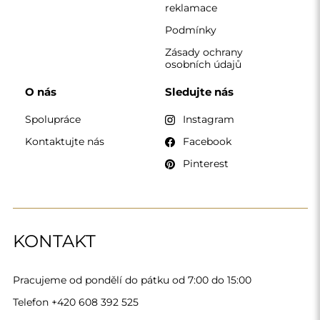
Telefon
+420 608 392 525
zrcadla@alfaram.cz
Alfaram sp. z o.o. © 2026
Provedení:
AbcWeb.pl