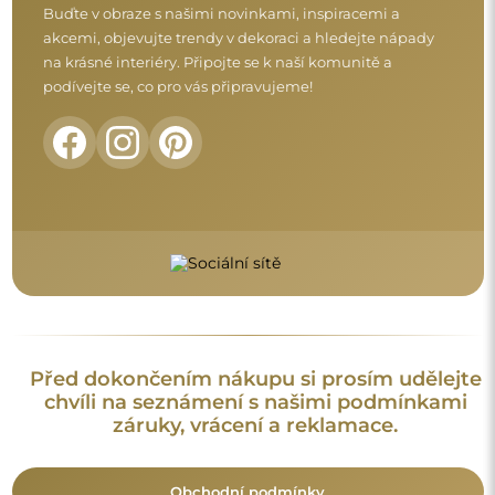
Obchodní podmínky
Vrácení a reklamace
FAQ
Doplňující informace:
Vzory zrcadel, fotografie i popisy jsou chráněny autorským
právem. Všechna práva vyhrazena © Alfaram sp. z o.o. Je
zakázáno kopírovat, prodávat nebo šířit vzory, fotografie a
popisy zrcadel bez předchozího souhlasu © Alfaram sp. z o.o.
Jakékoli neoprávněné použití obsahu podléhajícího
duševnímu vlastnictví (za účelem zisku zejména) představuje
trestný čin.
Dekorativní prvky viditelné na fotografiích slouží výhradně k