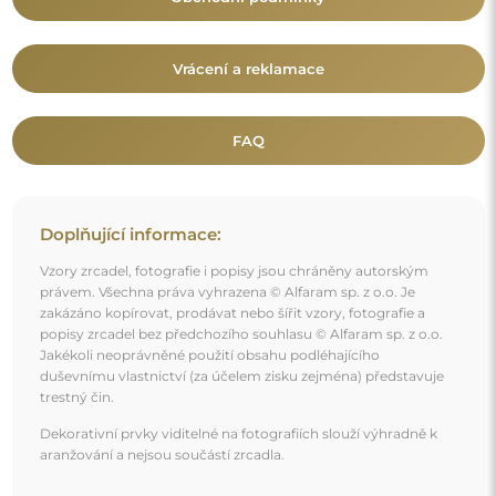
aranžování a nejsou součástí zrcadla.
Mohlo by vás také zajímat
Kulaté zrcadlo ve zlatém MDF rámu SLIM s volným
prostorem - OLENA