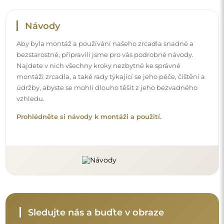
Sledujte nás a buďte v obraze
Buďte v obraze s našimi novinkami, inspiracemi a
akcemi, objevujte trendy v dekoraci a hledejte nápady
na krásné interiéry. Připojte se k naší komunitě a
podívejte se, co pro vás připravujeme!
Před dokončením nákupu si prosím udělejte
chvíli na seznámení s našimi podmínkami
záruky, vrácení a reklamace.