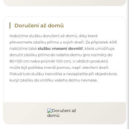
Návody
Aby byla montáž a používání našeho zrcadla snadné a
bezstarostné, připravili jsme pro vás podrobné návody.
Najdete v nich všechny kroky nezbytné ke správné
montáži zrcadla, a také rady týkající se jeho péče, čištění a
údržby, abyste se mohli dlouho těšit z jeho bezvadného
vzhledu.
Prohlédněte si návody k montáži a použití.