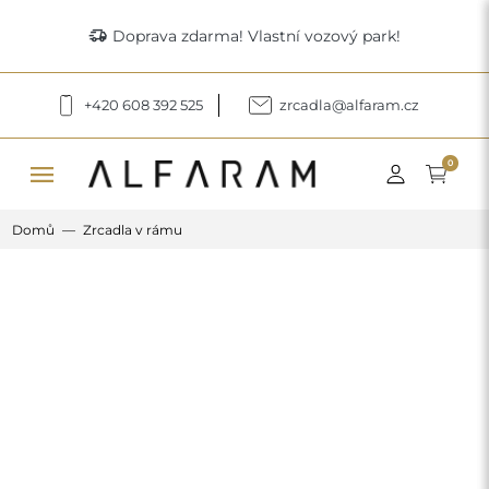
delivery_truck_speed
Doprava zdarma! Vlastní vozový park!
+420 608 392 525
zrcadla@alfaram.cz
menu
0
Domů
Zrcadla v rámu
Previous
Next