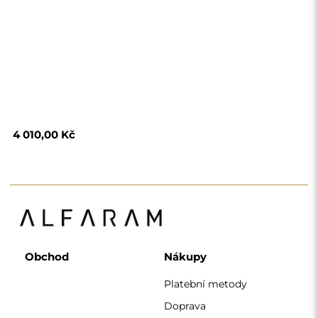
Doprava
Často kladené otázky
Vrácení zboží a
reklamace
Podmínky
Zásady ochrany
osobních údajů
O nás
Sledujte nás
Spolupráce
Instagram
Kontaktujte nás
Facebook
Pinterest
KONTAKT