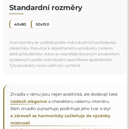
místnosti
. Ať už v elegantním obývacím pokoji, útulné ložnici
"
nebo moderní koupelně — tato zrcadla si najdou své
místo a zkrášlí prostor.
Zrcadlo na individuální objednávku
Pokud jste nenašli požadovaný rozměr zrcadla nebo
potřebujete jiné rozdělení, kontaktujte nás telefonicky
nebo e-mailem. Největší zrcadla, která dokážeme
vyrobit, jsou
200×300 cm
a kulatá zrcadla o průměru
200 cm
. Zrcadla vyrábíme na individuální objednávku.
Doporučujeme zaslat poptávku spolu s projektem na
e-mailovou adresu:
zrcadla@alfaram.cz
.