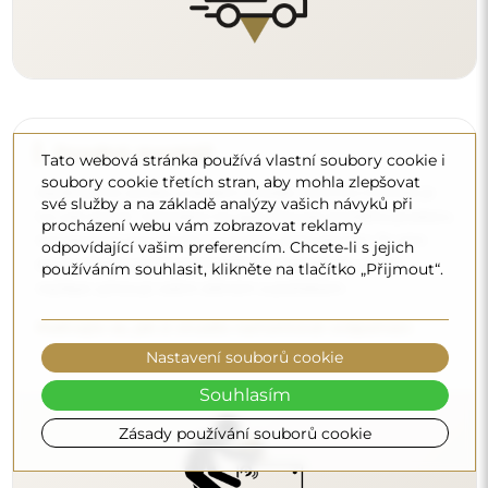
Tato webová stránka používá vlastní soubory cookie i
soubory cookie třetích stran, aby mohla zlepšovat
Čištění a péče
své služby a na základě analýzy vašich návyků při
procházení webu vám zobrazovat reklamy
Pro zachování optimálního lesku stačí utěrka z
odpovídající vašim preferencím. Chcete-li s jejich
mikrovlákna a teplá voda. Pokud se rozhodnete pro
používáním souhlasit, klikněte na tlačítko „Přijmout“.
specializované přípravky, dbejte na to, aby měly neutrální
pH (kolem 7). Vyhněte se silným čisticím prostředkům
obsahujícím ocet, čpavek nebo silné kyseliny – díky tomu
Nastavení souborů cookie
si zrcadlo zachová krásný odraz po mnoho let.
Souhlasím
Chcete se dozvědět více?
Objevte více tipů na našem blogu.
Zásady používání souborů cookie