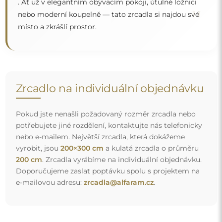
Doprava zdarma a bezpečný transport
Nemusíte se starat o přepravu – postaráme se o to, aby
objednané zrcadlo dorazilo zcela bezpečně do vašich
rukou, a to úplně zdarma. Disponujeme vlastním vozovým
parkem a vyškoleným personálem, díky čemuž vám
můžeme zaručit, že zrcadlo dorazí v neporušeném stavu,
bez dodatečných nákladů. I když si objednáte zrcadlo
velkých rozměrů, můžete počítat s rychlým doručením.
Podívejte se, jak balíme naše zrcadla.