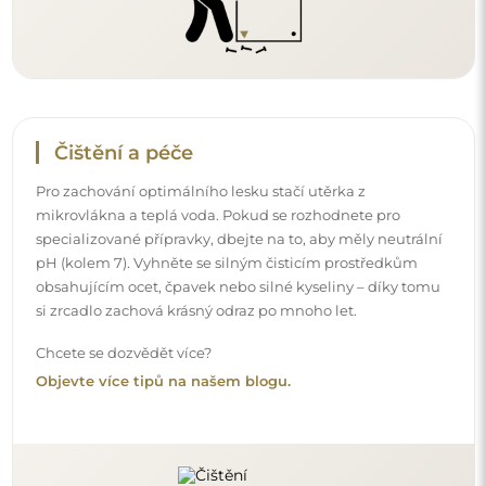
Doručení až domů
Nabízíme službu doručení až domů, díky které
převezmete zásilku přímo u svých dveří. Za příplatek 40€
nabízíme také
službu vnesení dovnitř
, která umožňuje
doručit zásilku přímo do vašeho domu (pro rozměry do
80×120 cm nebo průměr 100 cm). U větších produktů
může být potřeba menší pomoc, např. otevření dveří.
Pokud tuto službu nezvolíte a nezaplatíte při objednávce,
kurýr zásilku do vnitřku vašeho domu nevnese.