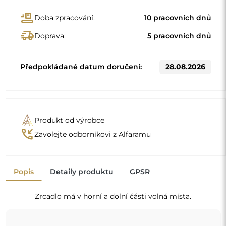
Standardní rozměry
40x80
50x150
Jiné rozměry se vyrábějí podle individuálních požadavků
zákazníka. Pokud je k objednanému produktu zvoleno
další příslušenství, stává se neprefabrikovaným produktem
vyrobeným podle individuální specifikace spotřebitele.
Tyto produkty nelze vrátit ani vyměnit.
Zrcadla v rámu jsou nejen praktická, ale dodávají také
nádech elegance
a charakteru vašemu interiéru.
Rám zrcadlo zvýrazňuje, podtrhuje jeho tvar a styl
a zároveň se harmonicky začleňuje do výzdoby