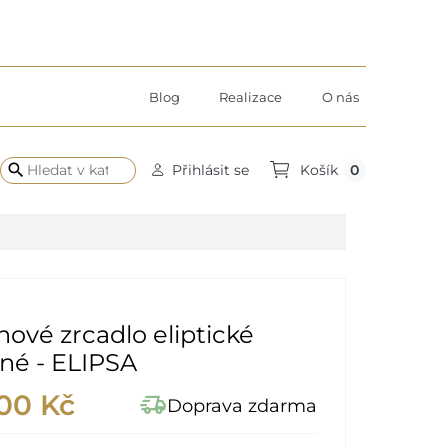
Blog
Realizace
O nás
search
0
Přihlásit se
Košík
ové zrcadlo eliptické
né - ELIPSA
00 Kč
delivery_truck_speed
Doprava zdarma