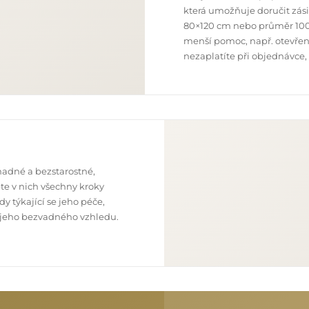
která umožňuje doručit zás
80×120 cm nebo průměr 100
menší pomoc, např. otevření
nezaplatíte při objednávce,
nadné a bezstarostné,
te v nich všechny kroky
y týkající se jeho péče,
 z jeho bezvadného vzhledu.