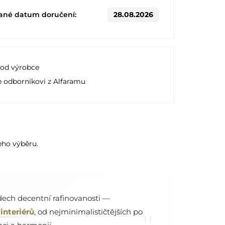
ané datum doručení:
28.08.2026
 od výrobce
e odborníkovi z Alfaramu
eho výběru.
dech decentní rafinovanosti —
interiérů
, od nejminimalističtějších po