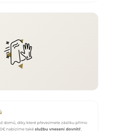
ů
ž domů, díky které převezmete zásilku přímo
 40€ nabízíme také
službu vnesení dovnitř
,