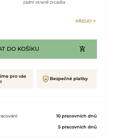
zadní straně zrcadla
add
PŘIDAT
add_shopping_cart
AT DO KOŠÍKU
íme pro vás
shield_lock
Bezpečné platby
o
acování:
10 pracovních dnů
:
5 pracovních dnů