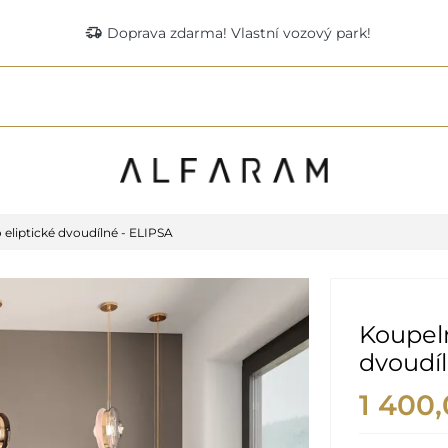
delivery_truck_speed
Doprava zdarma! Vlastní vozový park!
eliptické dvoudílné - ELIPSA
Koupeln
dvoudíl
1 400,