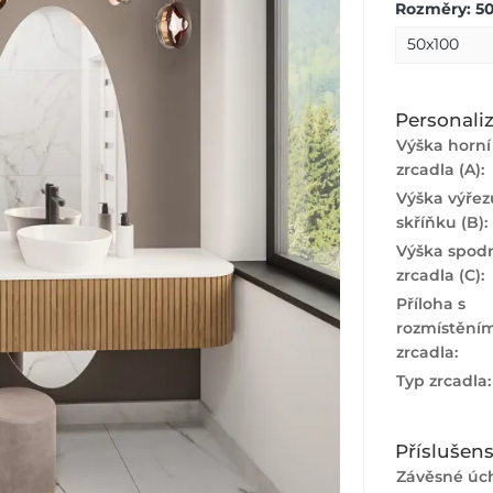
Rozměry: 5
Personali
Výška horní 
zrcadla (A):
Výška výřez
skříňku (B):
Výška spodn
zrcadla (C):
Příloha s
rozmístění
zrcadla:
Typ zrcadla
Příslušens
Závěsné úch