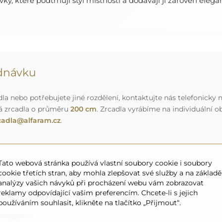
rvky, které podtrhují styl místnosti a dodávají jí zároveň elega
ednávku
a nebo potřebujete jiné rozdělení, kontaktujte nás telefonicky n
á zrcadla o průměru
200 cm
. Zrcadla vyrábíme na individuální
cadla@alfaram.cz
.
Tato webová stránka používá vlastní soubory cookie i soubory
cookie třetích stran, aby mohla zlepšovat své služby a na základě
analýzy vašich návyků při procházení webu vám zobrazovat
reklamy odpovídající vašim preferencím. Chcete-li s jejich
používáním souhlasit, klikněte na tlačítko „Přijmout“.
ansport