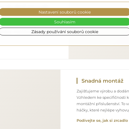
 to, aby objednané zrcadlo
Nastavení souborů cookie
o úplně zdarma. Disponujeme
onálem, díky čemuž vám
Souhlasím
ném stavu, bez dodatečných
Zásady používání souborů cookie
ozměrů, můžete počítat s
Snadná montáž
Zajišťujeme výrobu a dodání
Vzhledem ke specifičnosti 
montážní příslušenství. To 
háčky, které nejlépe vyhov
Podívejte se, jak si zrcad