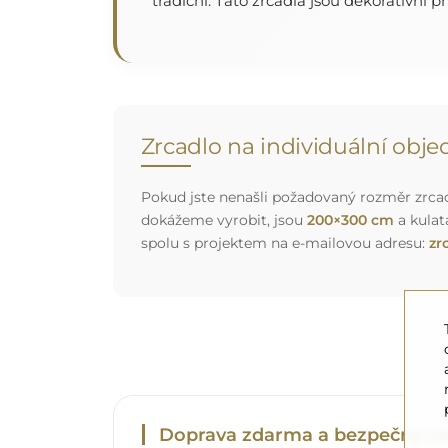
tradiční. Tato zrcadla jsou dekorativní p
Zrcadlo na individuální obj
Pokud jste nenašli požadovaný rozměr zrcadl
dokážeme vyrobit, jsou
200×300 cm
a kulat
spolu s projektem na e-mailovou adresu:
zr
Doprava zdarma a bezpečný tr