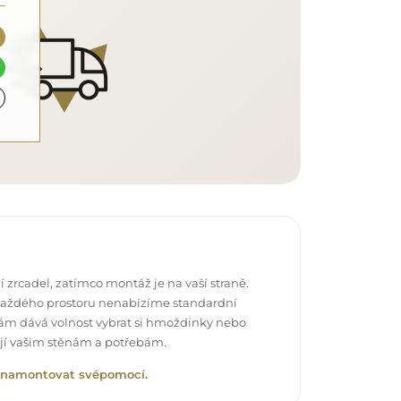
 zrcadel, zatímco montáž je na vaší straně.
každého prostoru nenabízíme standardní
vám dává volnost vybrat si hmoždinky nebo
ují vašim stěnám a potřebám.
lo namontovat svépomocí.