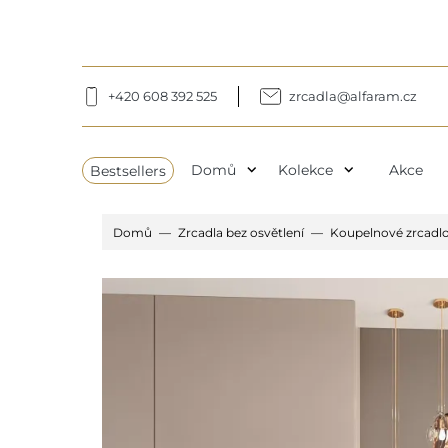
+420 608 392 525
zrcadla@alfaram.cz
expand_more
expand_more
Bestsellers
Domů
Kolekce
Akce
Domů
Zrcadla bez osvětlení
Koupelnové zrcadlo 