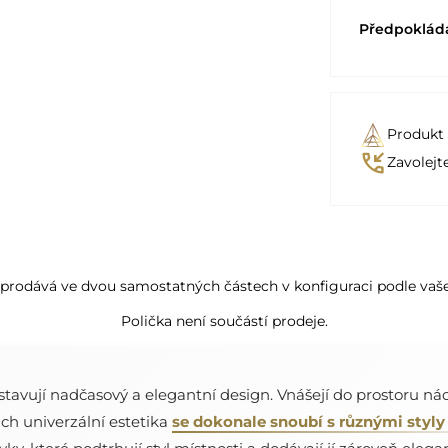
Předpoklád
Produkt
phone_callback
Zavolejt
 prodává ve dvou samostatných částech v konfiguraci podle vaš
Polička není součástí prodeje.
tavují nadčasový a elegantní design. Vnášejí do prostoru ná
ich univerzální estetika
se dokonale snoubí s různými styly 