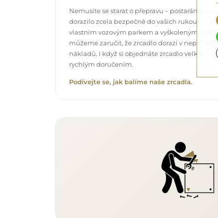
Nemusíte se starat o přepravu – postaráme se o
dorazilo zcela bezpečně do vašich rukou, a t
vlastním vozovým parkem a vyškoleným pers
můžeme zaručit, že zrcadlo dorazí v neporuše
nákladů. I když si objednáte zrcadlo velkých r
rychlým doručením.
Podívejte se, jak balíme naše zrcadla.