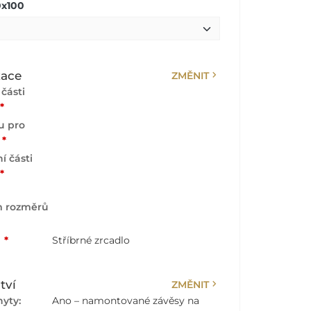
0x100
chevron_right
zace
ZMĚNIT
části
*
u pro
*
í části
*
m rozměrů
:
*
Stříbrné zrcadlo
chevron_right
tví
ZMĚNIT
yty:
Ano – namontované závěsy na