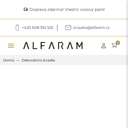
delivery_truck_speed
Doprava zdarma! Vlastní vozový park!
+420 608 392 525
zrcadla@alfaram.cz
menu
0
Domů
Dekorativní zrcadla
Previous
Next