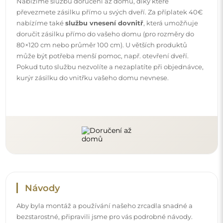
Aby byla montáž a používání našeho zrcadla snadné a
bezstarostné, připravili jsme pro vás podrobné návody.
Najdete v nich všechny kroky nezbytné ke správné
montáži zrcadla, a také rady týkající se jeho péče, čištění a
údržby, abyste se mohli dlouho těšit z jeho bezvadného
vzhledu.
Prohlédněte si návody k montáži a použití.
Sledujte nás a buďte v obraze
Buďte v obraze s našimi novinkami, inspiracemi a
akcemi, objevujte trendy v dekoraci a hledejte nápady
na krásné interiéry. Připojte se k naší komunitě a