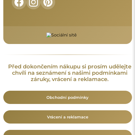
FAQ
Doplňující informace:
Vzory zrcadel, fotografie i popisy jsou chráněny autorským
právem. Všechna práva vyhrazena © Alfaram sp. z o.o. Je
zakázáno kopírovat, prodávat nebo šířit vzory, fotografie a
popisy zrcadel bez předchozího souhlasu © Alfaram sp. z o.o.
Jakékoli neoprávněné použití obsahu podléhajícího
duševnímu vlastnictví (za účelem zisku zejména) představuje
trestný čin.
Dekorativní prvky viditelné na fotografiích slouží výhradně k
aranžování a nejsou součástí zrcadla.
Mohlo by vás také zajímat