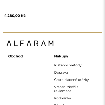
Podmínky
Zásady ochrany
osobních údajů
O nás
Sledujte nás
Spolupráce
Instagram
Kontaktujte nás
Facebook
Pinterest
KONTAKT
Pracujeme od pondělí do pátku od 7:00 do 15:00
Telefon
+420 608 392 525
zrcadla@alfaram.cz