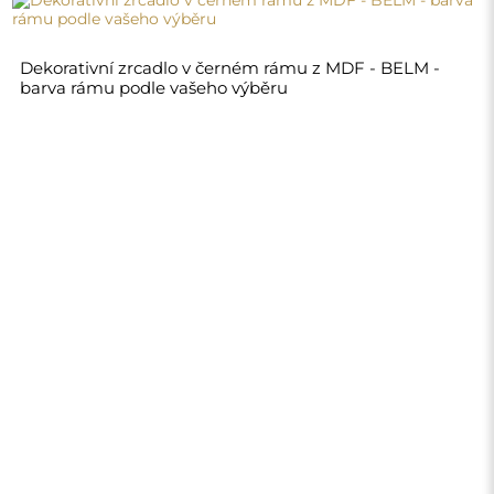
4 280,00 Kč
Obchod
Nákupy
Platební metody
Doprava
Často kladené otázky
Vrácení zboží a
reklamace