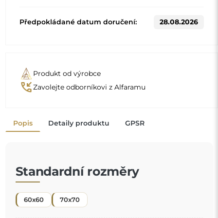
60x60
70x70
Jiné rozměry se vyrábějí podle individuálních požadavků
zákazníka. Pokud je k objednanému produktu zvoleno
další příslušenství, stává se neprefabrikovaným produktem
vyrobeným podle individuální specifikace spotřebitele.
Tyto produkty nelze vrátit ani vyměnit.
Zrcadla v rámu jsou nejen praktická, ale dodávají také
nádech elegance
a charakteru vašemu interiéru.
Rám zrcadlo zvýrazňuje, podtrhuje jeho tvar a styl
a zároveň se harmonicky začleňuje do výzdoby
místnosti
. Ať už v elegantním obývacím pokoji, útulné ložnici
"
nebo moderní koupelně — tato zrcadla si najdou své
místo a zkrášlí prostor.