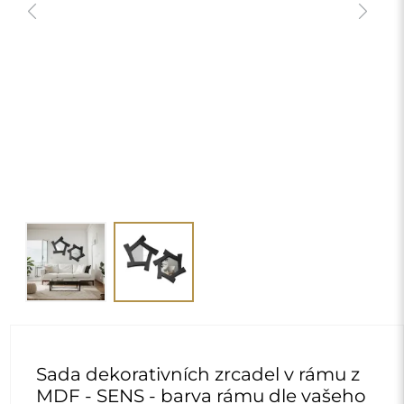
Sada dekorativních zrcadel v rámu z
MDF - SENS - barva rámu dle vašeho
výběru
4 330,00 Kč
delivery_truck_speed
Doprava zdarma
Rozměry: 60x60
chevron_right
Personalizace
ZMĚNIT
Vyberte barvu MDF rámu:
*
MDF – černá barva
Typ zrcadla:
*
Stříbrné zrcadlo