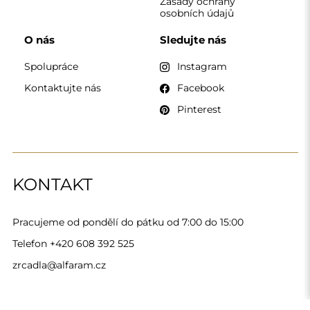
Alfaram sp. z o.o. © 2026
Provedení:
AbcWeb.pl