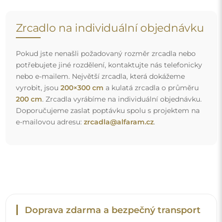
Doprava zdarma a bezpečný transport
Nemusíte se starat o přepravu – postaráme se o to, aby
objednané zrcadlo dorazilo zcela bezpečně do vašich
rukou, a to úplně zdarma. Disponujeme vlastním vozovým
parkem a vyškoleným personálem, díky čemuž vám
můžeme zaručit, že zrcadlo dorazí v neporušeném stavu,
bez dodatečných nákladů. I když si objednáte zrcadlo
velkých rozměrů, můžete počítat s rychlým doručením.
Podívejte se, jak balíme naše zrcadla.