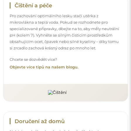
Doručení až domů
Nabízíme službu doručení až domů, díky které
převezmete zásilku přímo u svých dveří. Za příplatek 40€
nabízíme také
službu vnesení dovnitř
, která umožňuje
doručit zásilku přímo do vašeho domu (pro rozměry do
80×120 cm nebo průměr 100 cm). U větších produktů
může být potřeba menší pomoc, např. otevření dveří.
Pokud tuto službu nezvolíte a nezaplatíte při objednávce,
kurýr zásilku do vnitřku vašeho domu nevnese.
Návody