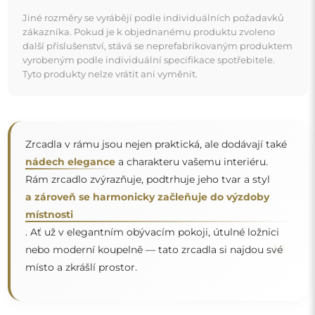
Zrcadlo na individuální objednávku
Pokud jste nenašli požadovaný rozměr zrcadla nebo
potřebujete jiné rozdělení, kontaktujte nás telefonicky
nebo e-mailem. Největší zrcadla, která dokážeme
vyrobit, jsou
200×300 cm
a kulatá zrcadla o průměru
200 cm
. Zrcadla vyrábíme na individuální objednávku.
Doporučujeme zaslat poptávku spolu s projektem na
e-mailovou adresu:
zrcadla@alfaram.cz
.