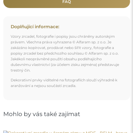
Dekorativní zrcadlo v černém rámu z MDF - BELM -
barva rámu podle vašeho výběru