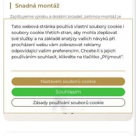
Čištění a péče
Tato webová stránka používá vlastní soubory cookie i
Pro zachování optimálního lesku stačí utěrka z
soubory cookie třetích stran, aby mohla zlepšovat
mikrovlákna a teplá voda. Pokud se rozhodnete pro
své služby a na základě analýzy vašich návyků při
specializované přípravky, dbejte na to, aby měly neutrální
procházení webu vám zobrazovat reklamy
pH (kolem 7). Vyhněte se silným čisticím prostředkům
odpovídající vašim preferencím. Chcete-li s jejich
používáním souhlasit, klikněte na tlačítko „Přijmout“.
obsahujícím ocet, čpavek nebo silné kyseliny – díky tomu
si zrcadlo zachová krásný odraz po mnoho let.
Chcete se dozvědět více?
Nastavení souborů cookie
Objevte více tipů na našem blogu.
Souhlasím
Zásady používání souborů cookie