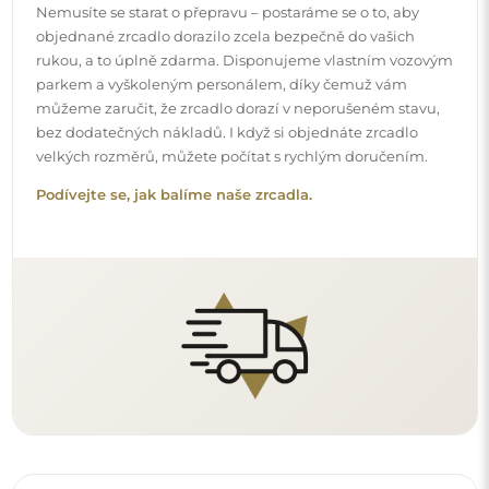
Snadná montáž
Zajišťujeme výrobu a dodání zrcadel, zatímco montáž je
na vaší straně. Vzhledem ke specifičnosti každého prostoru
nenabízíme standardní montážní příslušenství. To vám
dává volnost vybrat si hmoždinky nebo háčky, které
nejlépe vyhovují vašim stěnám a potřebám.
Podívejte se, jak si zrcadlo namontovat svépomocí.