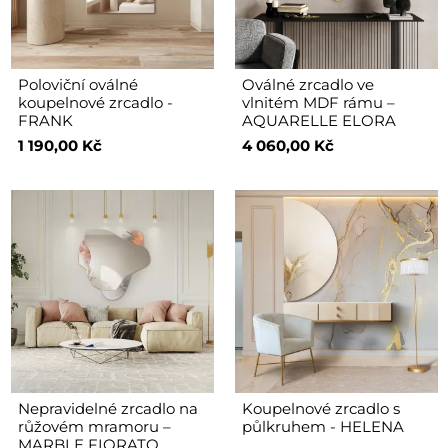
Poloviční oválné
Oválné zrcadlo ve
koupelnové zrcadlo -
vlnitém MDF rámu –
FRANK
AQUARELLE ELORA
1 190,00 Kč
4 060,00 Kč
Nepravidelné zrcadlo na
Koupelnové zrcadlo s
růžovém mramoru –
půlkruhem - HELENA
MARBLE FIORATO