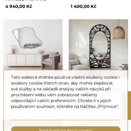
4 940,00 Kč
1 400,00 Kč
Tato webová stránka používá vlastní soubory cookie i
Zrcadlo s organickým
soubory cookie třetích stran, aby mohla zlepšovat
Polovalné zrcadlo s
tvarem v kašmírovém
prolamovaným dekorem
své služby a na základě analýzy vašich návyků při
rámu z MDF – MARIS
MDF – VERONELLE
procházení webu vám zobrazovat reklamy
R
DUNE V RÁMU
ROSAVA 95x200
odpovídající vašim preferencím. Chcete-li s jejich
1 920,00 Kč
21 650,00 Kč
používáním souhlasit, klikněte na tlačítko „Přijmout“.
F
I
L
T
E
Nastavení souborů cookie