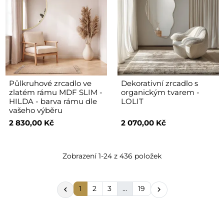
Půlkruhové zrcadlo ve
Dekorativní zrcadlo s
zlatém rámu MDF SLIM -
organickým tvarem -
HILDA - barva rámu dle
LOLIT
vašeho výběru
2 830,00 Kč
2 070,00 Kč
Zobrazení 1-24 z 436 položek
1
2
3
…
19

