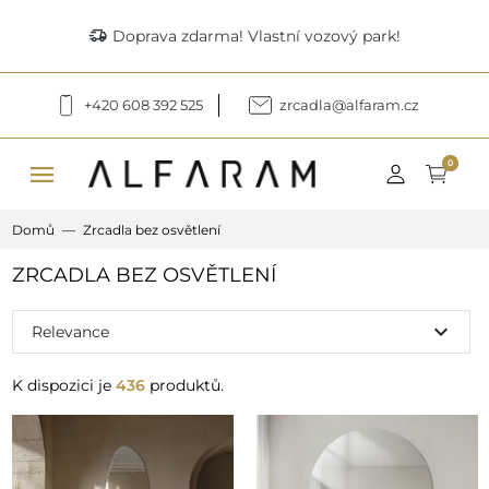
delivery_truck_speed
Doprava zdarma! Vlastní vozový park!
+420 608 392 525
zrcadla@alfaram.cz
menu
0
Domů
Zrcadla bez osvětlení
ZRCADLA BEZ OSVĚTLENÍ
expand_more
Relevance
K dispozici je
436
produktů.