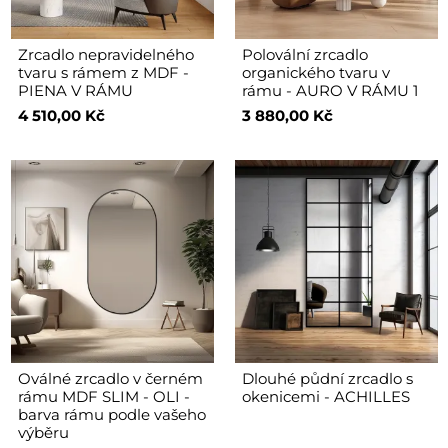
Zrcadlo nepravidelného
Polovální zrcadlo
tvaru s rámem z MDF -
organického tvaru v
PIENA V RÁMU
rámu - AURO V RÁMU 1
4 510,00 Kč
3 880,00 Kč
Oválné zrcadlo v černém
Dlouhé půdní zrcadlo s
rámu MDF SLIM - OLI -
okenicemi - ACHILLES
barva rámu podle vašeho
výběru