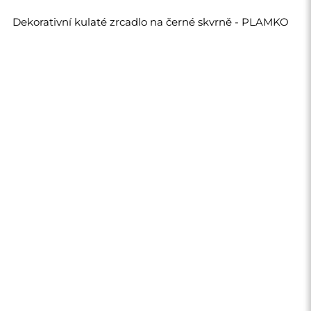
2 550,00 Kč
Obchod
Nákupy
Platební metody
Doprava
Často kladené otázky
Vrácení zboží a
reklamace
Podmínky