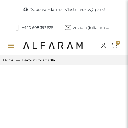
delivery_truck_speed
Doprava zdarma! Vlastní vozový park!
+420 608 392 525
zrcadla@alfaram.cz
menu
0
Domů
Dekorativní zrcadla
Previous
Next
Dekorativní kulaté zrcadlo ve dvou