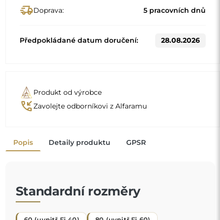
60 (uvnitř Fi 40)
80 (uvnitř Fi 60)
Jiné rozměry se vyrábějí podle individuálních požadavků
zákazníka. Pokud je k objednanému produktu zvoleno
další příslušenství, stává se neprefabrikovaným produktem
vyrobeným podle individuální specifikace spotřebitele.
Tyto produkty nelze vrátit ani vyměnit.
Dekorativní zrcadlo je
jeden z nejjednodušších a nejúčinnějších způsobů,
jak okamžitě proměnit místnost
. Nejen že zdobí, ale také zvětšuje prostor a dodává mu
"
trochu světla. Když ho přidáte do svého interiéru,
vnášíte novou energii a závan svěžesti.