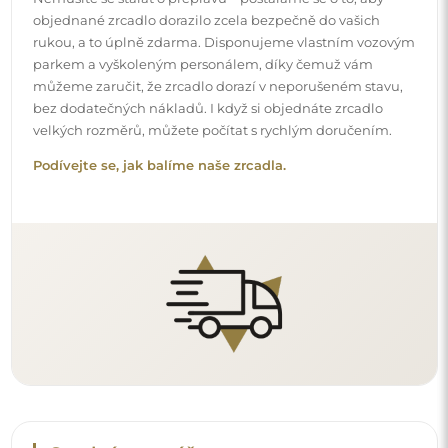
Snadná montáž
Zajišťujeme výrobu a dodání zrcadel, zatímco montáž je
na vaší straně. Vzhledem ke specifičnosti každého prostoru
nenabízíme standardní montážní příslušenství. To vám
dává volnost vybrat si hmoždinky nebo háčky, které
nejlépe vyhovují vašim stěnám a potřebám.
Podívejte se, jak si zrcadlo namontovat svépomocí.