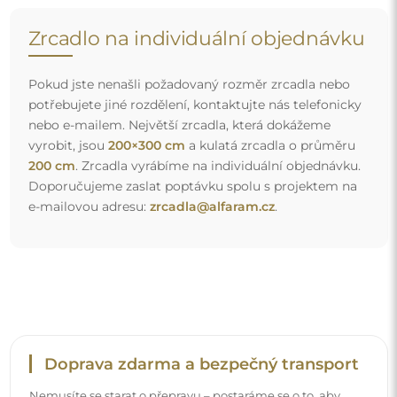
Nemusíte se starat o přepravu – postaráme se o to, aby
objednané zrcadlo dorazilo zcela bezpečně do vašich
rukou, a to úplně zdarma. Disponujeme vlastním vozovým
parkem a vyškoleným personálem, díky čemuž vám
můžeme zaručit, že zrcadlo dorazí v neporušeném stavu,
bez dodatečných nákladů. I když si objednáte zrcadlo
velkých rozměrů, můžete počítat s rychlým doručením.
Podívejte se, jak balíme naše zrcadla.