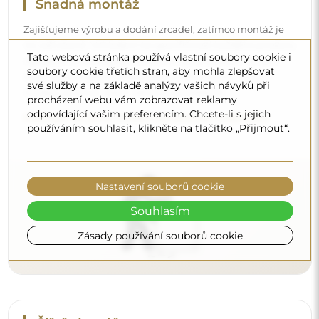
Čištění a péče
Pro zachování optimálního lesku stačí utěrka z
Tato webová stránka používá vlastní soubory cookie i
mikrovlákna a teplá voda. Pokud se rozhodnete pro
soubory cookie třetích stran, aby mohla zlepšovat
specializované přípravky, dbejte na to, aby měly neutrální
své služby a na základě analýzy vašich návyků při
pH (kolem 7). Vyhněte se silným čisticím prostředkům
procházení webu vám zobrazovat reklamy
obsahujícím ocet, čpavek nebo silné kyseliny – díky tomu
odpovídající vašim preferencím. Chcete-li s jejich
používáním souhlasit, klikněte na tlačítko „Přijmout“.
si zrcadlo zachová krásný odraz po mnoho let.
Chcete se dozvědět více?
Objevte více tipů na našem blogu.
Nastavení souborů cookie
Souhlasím
Zásady používání souborů cookie
Doručení až domů