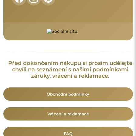
FAQ
Doplňující informace:
Vzory zrcadel, fotografie i popisy jsou chráněny autorským
právem. Všechna práva vyhrazena © Alfaram sp. z o.o. Je
zakázáno kopírovat, prodávat nebo šířit vzory, fotografie a
popisy zrcadel bez předchozího souhlasu © Alfaram sp. z o.o.
Jakékoli neoprávněné použití obsahu podléhajícího
duševnímu vlastnictví (za účelem zisku zejména) představuje
trestný čin.
Dekorativní prvky viditelné na fotografiích slouží výhradně k
aranžování a nejsou součástí zrcadla.
Mohlo by vás také zajímat