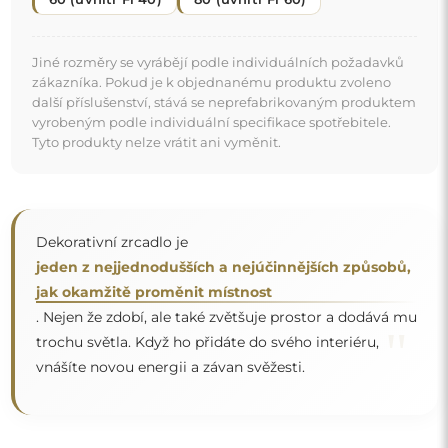
Zrcadlo na individuální objednávku
Pokud jste nenašli požadovaný rozměr zrcadla nebo
potřebujete jiné rozdělení, kontaktujte nás telefonicky
nebo e-mailem. Největší zrcadla, která dokážeme
vyrobit, jsou
200×300 cm
a kulatá zrcadla o průměru
200 cm
. Zrcadla vyrábíme na individuální objednávku.
Doporučujeme zaslat poptávku spolu s projektem na
e-mailovou adresu:
zrcadla@alfaram.cz
.
Doprava zdarma a bezpečný transport