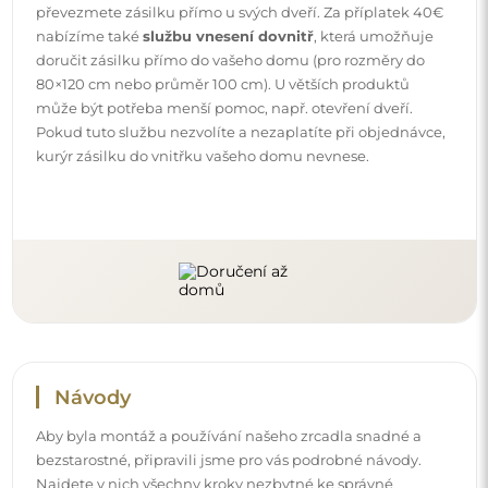
bezstarostné, připravili jsme pro vás podrobné návody.
Najdete v nich všechny kroky nezbytné ke správné
montáži zrcadla, a také rady týkající se jeho péče, čištění a
údržby, abyste se mohli dlouho těšit z jeho bezvadného
vzhledu.
Prohlédněte si návody k montáži a použití.
Sledujte nás a buďte v obraze
Buďte v obraze s našimi novinkami, inspiracemi a
akcemi, objevujte trendy v dekoraci a hledejte nápady
na krásné interiéry. Připojte se k naší komunitě a
podívejte se, co pro vás připravujeme!