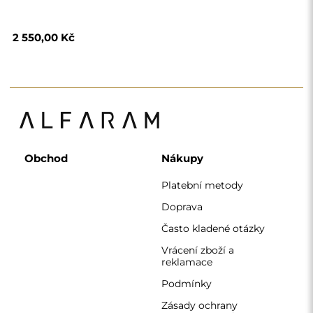
Zásady ochrany
osobních údajů
O nás
Sledujte nás
Spolupráce
Instagram
Kontaktujte nás
Facebook
Pinterest
KONTAKT
Pracujeme od pondělí do pátku od 7:00 do 15:00
Telefon
+420 608 392 525
zrcadla@alfaram.cz