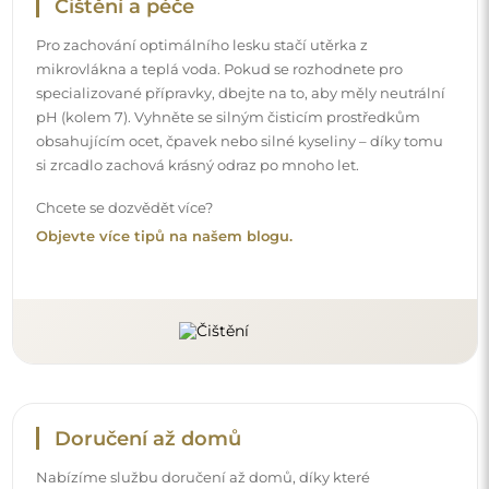
Nabízíme službu doručení až domů, díky které
převezmete zásilku přímo u svých dveří. Za příplatek 40€
nabízíme také
službu vnesení dovnitř
, která umožňuje
doručit zásilku přímo do vašeho domu (pro rozměry do
80×120 cm nebo průměr 100 cm). U větších produktů
může být potřeba menší pomoc, např. otevření dveří.
Pokud tuto službu nezvolíte a nezaplatíte při objednávce,
kurýr zásilku do vnitřku vašeho domu nevnese.
Návody
Aby byla montáž a používání našeho zrcadla snadné a