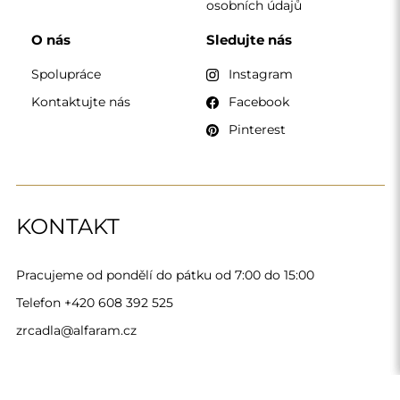
Alfaram sp. z o.o. © 2026
Provedení:
AbcWeb.pl