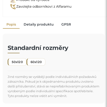
phone_callback
Zavolejte odborníkovi z Alfaramu
Popis
Detaily produktu
GPSR
Standardní rozměry
50x120
60x120
Jiné rozměry se vyrábějí podle individuálních požadavků
zákazníka. Pokud je k objednanému produktu zvoleno
další příslušenství, stává se neprefabrikovaným produktem
vyrobeným podle individuální specifikace spotřebitele.
Tyto produkty nelze vrátit ani vyměnit.