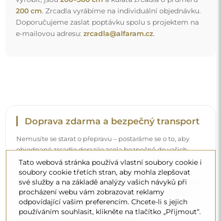
200 cm
. Zrcadla vyrábíme na individuální objednávku.
Doporučujeme zaslat poptávku spolu s projektem na
e-mailovou adresu:
zrcadla@alfaram.cz
.
Doprava zdarma a bezpečný transport
Nemusíte se starat o přepravu – postaráme se o to, aby
objednané zrcadlo dorazilo zcela bezpečně do vašich
rukou, a to úplně zdarma. Disponujeme vlastním vozovým
Tato webová stránka používá vlastní soubory cookie i
parkem a vyškoleným personálem, díky čemuž vám
soubory cookie třetích stran, aby mohla zlepšovat
své služby a na základě analýzy vašich návyků při
můžeme zaručit, že zrcadlo dorazí v neporušeném stavu,
procházení webu vám zobrazovat reklamy
bez dodatečných nákladů. I když si objednáte zrcadlo
odpovídající vašim preferencím. Chcete-li s jejich
velkých rozměrů, můžete počítat s rychlým doručením.
používáním souhlasit, klikněte na tlačítko „Přijmout“.