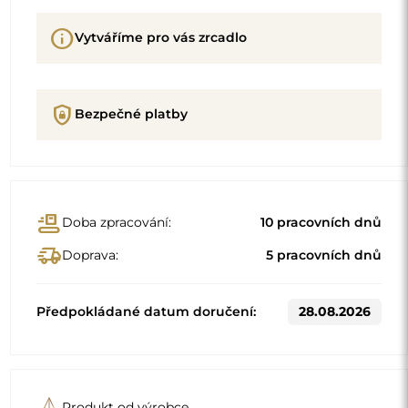
info
Vytváříme pro vás zrcadlo
shield_lock
Bezpečné platby
conveyor_belt
Doba zpracování:
10 pracovních dnů
delivery_truck_speed
Doprava:
5 pracovních dnů
Předpokládané datum doručení:
28.08.2026
Produkt od výrobce