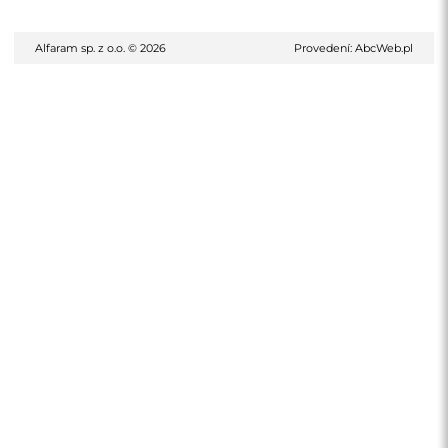
Alfaram sp. z o.o. © 2026
Provedení:
AbcWeb.pl