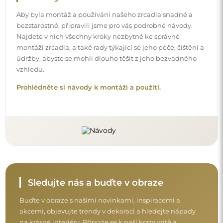
Aby byla montáž a používání našeho zrcadla snadné a
bezstarostné, připravili jsme pro vás podrobné návody.
Najdete v nich všechny kroky nezbytné ke správné
montáži zrcadla, a také rady týkající se jeho péče, čištění a
údržby, abyste se mohli dlouho těšit z jeho bezvadného
vzhledu.
Prohlédněte si návody k montáži a použití.
Sledujte nás a buďte v obraze
Buďte v obraze s našimi novinkami, inspiracemi a
akcemi, objevujte trendy v dekoraci a hledejte nápady
na krásné interiéry. Připojte se k naší komunitě a