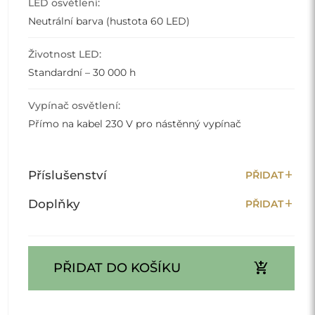
LED osvětlení:
Neutrální barva (hustota 60 LED)
Životnost LED:
Standardní – 30 000 h
Vypínač osvětlení:
Přímo na kabel 230 V pro nástěnný vypínač
add
Příslušenství
PŘIDAT
add
Doplňky
PŘIDAT
add_shopping_cart
PŘIDAT DO KOŠÍKU