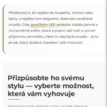
Představte si, že vejdete do koupelny, ložnice nebo
šatny a najdete tam elegantní, dokonale osvětlené
zrcadlo. Díky
použitým LED páskům
získáte jemné a
rovnoměrné světlo, které zvýrazní vaši tvář a vytvoří
“
příjemnou atmosféru. Není to obyčejné zrcadlo – je to
prvek, který dodává charakter celé místnosti.
Přizpůsobte ho svému
stylu — vyberte možnost,
která vám vyhovuje
Nabízíme různé velikosti a typy zrcadel, které se