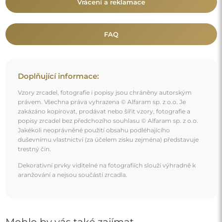
Vrácení a reklamace
FAQ
Doplňující informace:
Vzory zrcadel, fotografie i popisy jsou chráněny autorským
právem. Všechna práva vyhrazena © Alfaram sp. z o.o. Je
zakázáno kopírovat, prodávat nebo šířit vzory, fotografie a
popisy zrcadel bez předchozího souhlasu © Alfaram sp. z o.o.
Jakékoli neoprávněné použití obsahu podléhajícího
duševnímu vlastnictví (za účelem zisku zejména) představuje
trestný čin.
Dekorativní prvky viditelné na fotografiích slouží výhradně k
aranžování a nejsou součástí zrcadla.
Mohlo by vás také zajímat