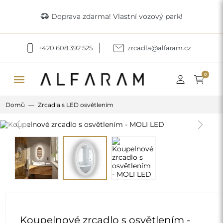
delivery_truck_speed
Doprava zdarma! Vlastní vozový park!
+420 608 392 525
zrcadla@alfaram.cz
menu
0
Domů
Zrcadla s LED osvětlením
Previous
Next
Koupelnové zrcadlo s osvětlením -