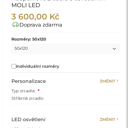
MOLI LED
3 600,00 Kč
delivery_truck_speed
Doprava zdarma
Rozměry: 50x120
Individuální rozměry
chevron_right
Personalizace
ZMĚNIT
Typ zrcadla:
*
Stříbrné zrcadlo
chevron_right
LED osvětlení
ZMĚNIT