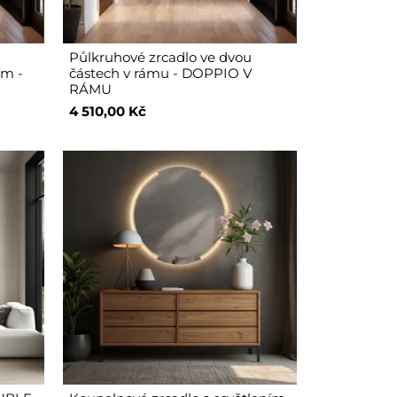
Půlkruhové zrcadlo ve dvou
ím -
částech v rámu - DOPPIO V
RÁMU
4 510,00 Kč