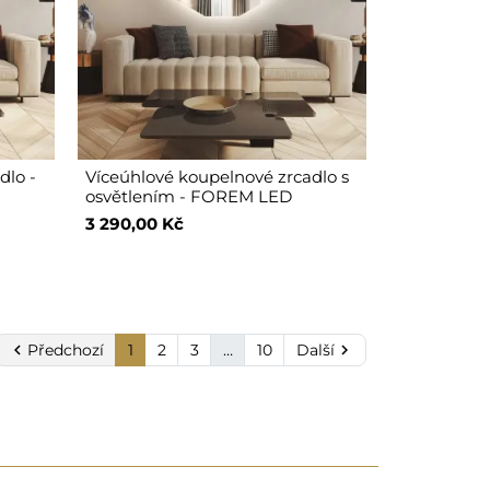
dlo -
Víceúhlové koupelnové zrcadlo s
osvětlením - FOREM LED
3 290,00 Kč

Předchozí
1
2
3
…
10
Další
