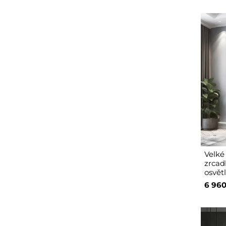
Velké
zrcad
osvět
6 960