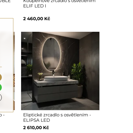
OUBLE
Koupelnové zrcadlo s osvětlením
ELIF LED I
2 460,00 Kč
o -
Eliptické zrcadlo s osvětlením -
ELIPSA LED
2 610,00 Kč