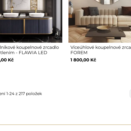
níkové koupelnové zrcadlo
Víceúhlové koupelnové zrca
ětlením - FLAWIA LED
FOREM
,00 Kč
1 800,00 Kč
ní 1-24 z 217 položek