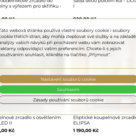
 obdélníkové zrcadlo do
Sada dvou polovin kol - D
lny s výřezem pro skříňku -
I
,00 Kč
920,00 Kč
Tato webová stránka používá vlastní soubory cookie i soubory
cookie třetích stran, aby mohla zlepšovat své služby a na základě
analýzy vašich návyků při procházení webu vám zobrazovat
reklamy odpovídající vašim preferencím. Chcete-li s jejich
používáním souhlasit, klikněte na tlačítko „Přijmout“.
Nastavení souborů cookie
Souhlasím
Zásady používání souborů cookie
lnové zrcadlo s osvětlením
Eliptické koupelnové zrcadl
LED II
ELIPSA
,00 Kč
1 190,00 Kč