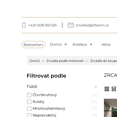
+420 608 392 525
zrcadla@alfaram.cz
expand_more
expand_more
Bestsellers
Domů
Kolekce
Akce
Domů
Zrcadla podle místnosti
Zrcadla do koup
ZRCA
Filtrovat podle
TVAR
grid_view
view_agenda
Čtvrtkruhový
9
Kulatý
45
Mnohoúhelníkový
15
Nepravidelný
17