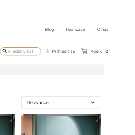
Blog
Realizace
O nás
search
0
Přihlásit se
Košík
expand_more
Relevance