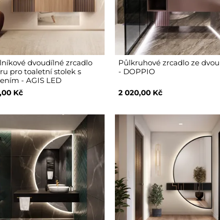
níkové dvoudílné zrcadlo
Půlkruhové zrcadlo ze dvou 
u pro toaletní stolek s
- DOPPIO
lením - AGIS LED
,00 Kč
2 020,00 Kč