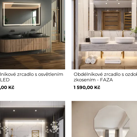
níkové zrcadlo s osvětlením
Obdélníkové zrcadlo s oz
 LED
zkosením - FAZA
,00 Kč
1 590,00 Kč