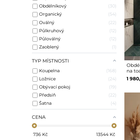
Obdélníkový
30
Organický
54
Oválný
22
Půlkruhový
12
Půloválný
12
Zaoblený
1
TYP MÍSTNOSTI
Obdél
Koupelna
168
na toa
1 980
Ložnice
24
Obývací pokoj
19
Předsíň
22
Šatna
4
CENA
736
Kč
13544
Kč