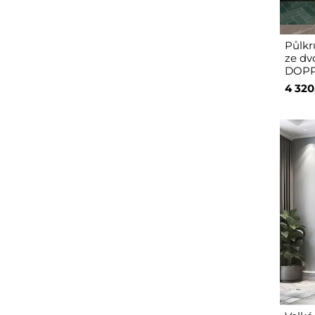
Půlkr
ze dvo
DOPP
4 320