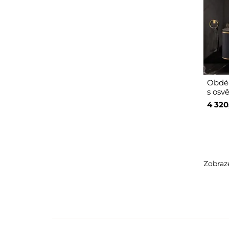
Obdél
s osv
4 320
Zobraze