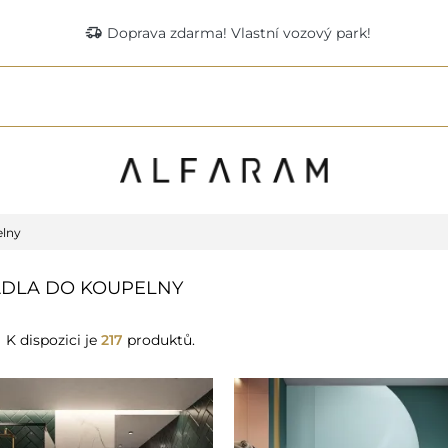
delivery_truck_speed
Doprava zdarma! Vlastní vozový park!
elny
DLA DO KOUPELNY
K dispozici je
217
produktů.