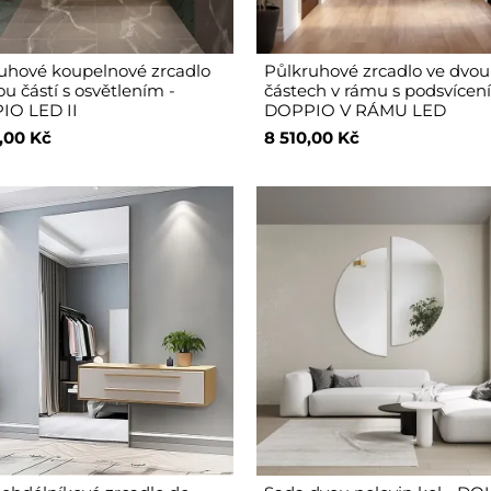
uhové koupelnové zrcadlo
Půlkruhové zrcadlo ve dvou
u částí s osvětlením -
částech v rámu s podsvícen
IO LED II
DOPPIO V RÁMU LED
,00 Kč
8 510,00 Kč