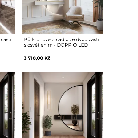
částí
Půlkruhové zrcadlo ze dvou částí
s osvětlením - DOPPIO LED
3 710,00 Kč