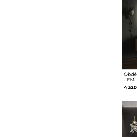
Obdél
- EMI
4 320