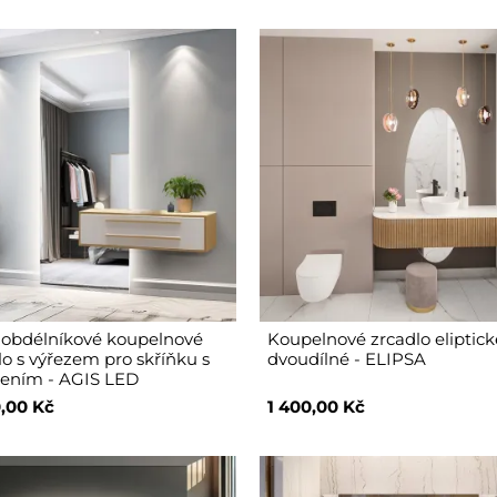
 obdélníkové koupelnové
Koupelnové zrcadlo eliptick
lo s výřezem pro skříňku s
dvoudílné - ELIPSA
lením - AGIS LED
,00 Kč
1 400,00 Kč