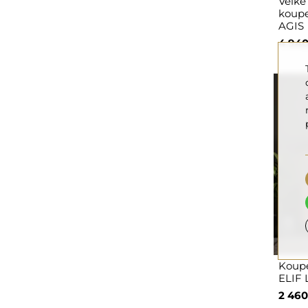
Velké
koupe
AGIS
4 940
Koupe
ELIF 
2 460