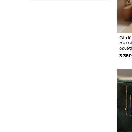
Obdél
na mír
osvět
3 380