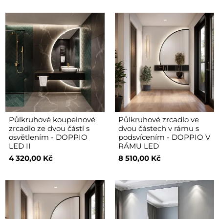
Půlkruhové koupelnové
Půlkruhové zrcadlo ve
zrcadlo ze dvou částí s
dvou částech v rámu s
osvětlením - DOPPIO
podsvícením - DOPPIO V
LED II
RÁMU LED
4 320,00 Kč
8 510,00 Kč