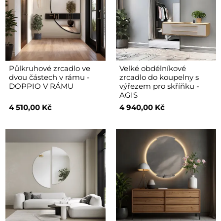
Půlkruhové zrcadlo ve
Velké obdélníkové
dvou částech v rámu -
zrcadlo do koupelny s
DOPPIO V RÁMU
výřezem pro skříňku -
AGIS
4 510,00 Kč
4 940,00 Kč