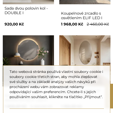
Sada dvou polovin kol -
DOUBLE I
Koupelnové zrcadlo s
osvětlením ELIF LED I
920,00 Kč
1 968,00 Kč
2 460,00 Kč
Tato webová stránka používá vlastní soubory cookie i
soubory cookie třetích stran, aby mohla zlepšovat
své služby a na základě analýzy vašich návyků při
procházení webu vám zobrazovat reklamy
R
Eliptické koupelnové
odpovídající vašim preferencím. Chcete-li s jejich
zrcadlo - ELIPSA
Koupelnové zrcadlo s
používáním souhlasit, klikněte na tlačítko „Přijmout“.
osvětlením ELIF LED II
F
I
L
T
E
1 968,00 Kč
2 460,00 Kč
1 190,00 Kč