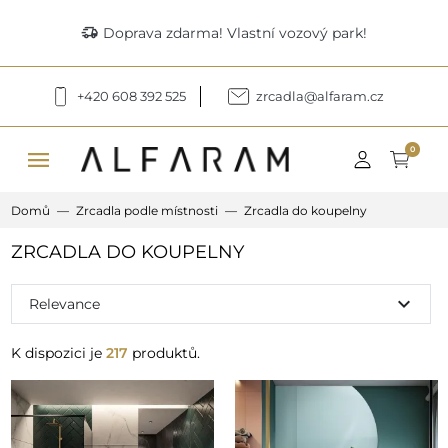
delivery_truck_speed
Doprava zdarma! Vlastní vozový park!
+420 608 392 525
zrcadla@alfaram.cz
menu
0
Domů
Zrcadla podle místnosti
Zrcadla do koupelny
ZRCADLA DO KOUPELNY
expand_more
Relevance
K dispozici je
217
produktů.