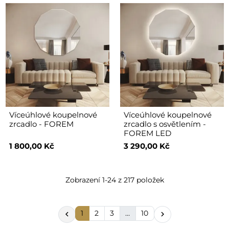
Víceúhlové koupelnové
Víceúhlové koupelnové
zrcadlo - FOREM
zrcadlo s osvětlením -
FOREM LED
1 800,00 Kč
3 290,00 Kč
Zobrazení 1-24 z 217 položek
1
2
3
…
10

