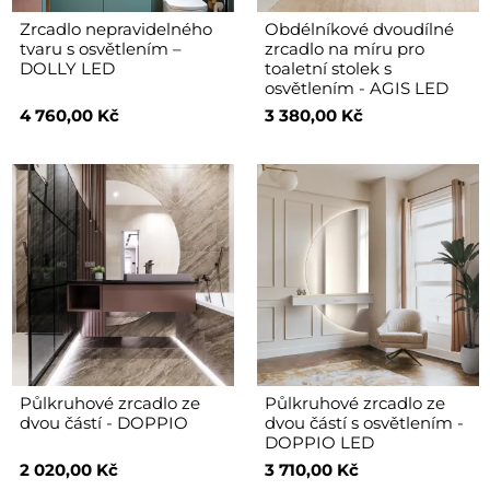
Zrcadlo nepravidelného
Obdélníkové dvoudílné
tvaru s osvětlením –
zrcadlo na míru pro
DOLLY LED
toaletní stolek s
osvětlením - AGIS LED
4 760,00 Kč
3 380,00 Kč
Půlkruhové zrcadlo ze
Půlkruhové zrcadlo ze
dvou částí - DOPPIO
dvou částí s osvětlením -
DOPPIO LED
2 020,00 Kč
3 710,00 Kč