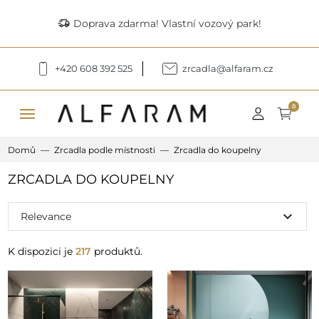
delivery_truck_speed
Doprava zdarma! Vlastní vozový park!
+420 608 392 525
zrcadla@alfaram.cz
menu
0
Domů
Zrcadla podle místnosti
Zrcadla do koupelny
ZRCADLA DO KOUPELNY
expand_more
Relevance
K dispozici je
217
produktů.