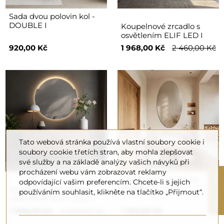
Sada dvou polovin kol -
DOUBLE I
Koupelnové zrcadlo s
osvětlením ELIF LED I
920,00 Kč
1 968,00 Kč
2 460,00 Kč
Tato webová stránka používá vlastní soubory cookie i
soubory cookie třetích stran, aby mohla zlepšovat
své služby a na základě analýzy vašich návyků při
procházení webu vám zobrazovat reklamy
R
Eliptické koupelnové
odpovídající vašim preferencím. Chcete-li s jejich
zrcadlo - ELIPSA
Koupelnové zrcadlo s
používáním souhlasit, klikněte na tlačítko „Přijmout“.
osvětlením ELIF LED II
F
I
L
T
E
1 968,00 Kč
2 460,00 Kč
1 190,00 Kč