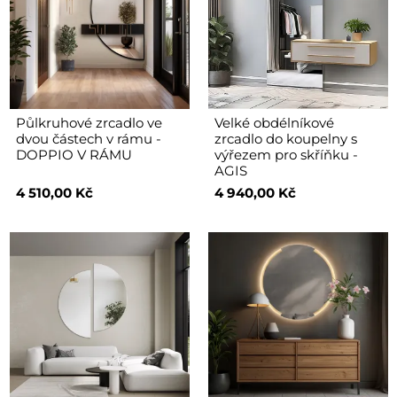
Půlkruhové zrcadlo ve
Velké obdélníkové
dvou částech v rámu -
zrcadlo do koupelny s
DOPPIO V RÁMU
výřezem pro skříňku -
AGIS
4 510,00 Kč
4 940,00 Kč