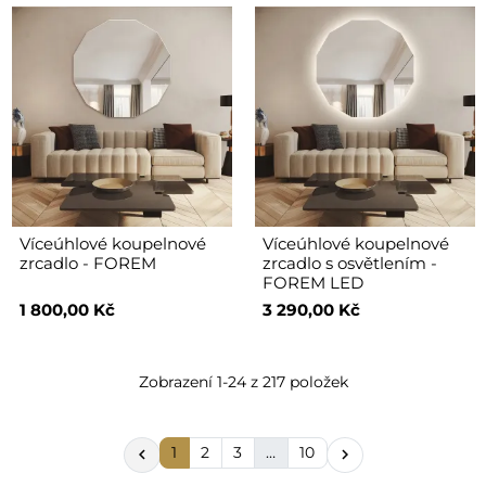
Víceúhlové koupelnové
Víceúhlové koupelnové
zrcadlo - FOREM
zrcadlo s osvětlením -
FOREM LED
1 800,00 Kč
3 290,00 Kč
Zobrazení 1-24 z 217 položek
1
2
3
…
10

