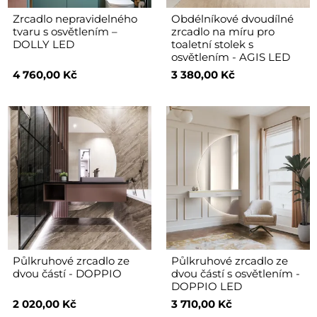
Zrcadlo nepravidelného
Obdélníkové dvoudílné
tvaru s osvětlením –
zrcadlo na míru pro
DOLLY LED
toaletní stolek s
osvětlením - AGIS LED
4 760,00 Kč
3 380,00 Kč
Půlkruhové zrcadlo ze
Půlkruhové zrcadlo ze
dvou částí - DOPPIO
dvou částí s osvětlením -
DOPPIO LED
2 020,00 Kč
3 710,00 Kč