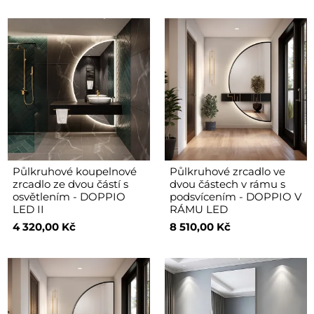
Půlkruhové koupelnové
Půlkruhové zrcadlo ve
zrcadlo ze dvou částí s
dvou částech v rámu s
osvětlením - DOPPIO
podsvícením - DOPPIO V
LED II
RÁMU LED
4 320,00 Kč
8 510,00 Kč