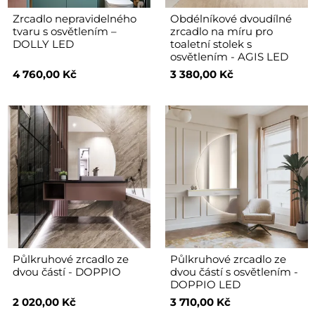
Zrcadlo nepravidelného
Obdélníkové dvoudílné
tvaru s osvětlením –
zrcadlo na míru pro
DOLLY LED
toaletní stolek s
osvětlením - AGIS LED
4 760,00 Kč
3 380,00 Kč
Půlkruhové zrcadlo ze
Půlkruhové zrcadlo ze
dvou částí - DOPPIO
dvou částí s osvětlením -
DOPPIO LED
2 020,00 Kč
3 710,00 Kč