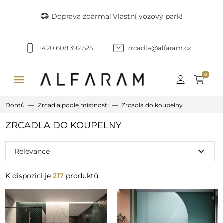
delivery_truck_speed
Doprava zdarma! Vlastní vozový park!
+420 608 392 525
zrcadla@alfaram.cz
menu
0
Domů
Zrcadla podle místnosti
Zrcadla do koupelny
ZRCADLA DO KOUPELNY
expand_more
Relevance
K dispozici je
217
produktů.