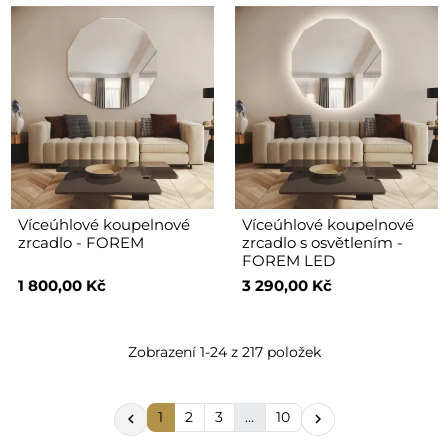
Víceúhlové koupelnové
Víceúhlové koupelnové
zrcadlo - FOREM
zrcadlo s osvětlením -
FOREM LED
1 800,00 Kč
3 290,00 Kč
Zobrazení 1-24 z 217 položek
1
2
3
…
10

