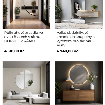
Půlkruhové zrcadlo ve
Velké obdélníkové
dvou částech v rámu -
zrcadlo do koupelny s
DOPPIO V RÁMU
výřezem pro skříňku -
AGIS
4 510,00 Kč
4 940,00 Kč