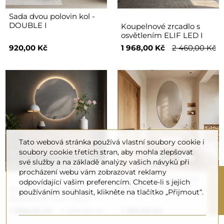
Sada dvou polovin kol -
DOUBLE I
Koupelnové zrcadlo s
osvětlením ELIF LED I
920,00 Kč
1 968,00 Kč
2 460,00 Kč
Tato webová stránka používá vlastní soubory cookie i
soubory cookie třetích stran, aby mohla zlepšovat
své služby a na základě analýzy vašich návyků při
procházení webu vám zobrazovat reklamy
R
Eliptické koupelnové
odpovídající vašim preferencím. Chcete-li s jejich
zrcadlo - ELIPSA
Koupelnové zrcadlo s
používáním souhlasit, klikněte na tlačítko „Přijmout“.
osvětlením ELIF LED II
F
I
L
T
E
1 968,00 Kč
2 460,00 Kč
1 190,00 Kč