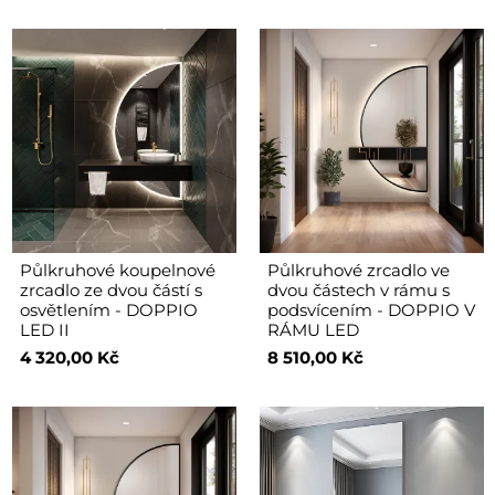
Půlkruhové koupelnové
Půlkruhové zrcadlo ve
zrcadlo ze dvou částí s
dvou částech v rámu s
osvětlením - DOPPIO
podsvícením - DOPPIO V
LED II
RÁMU LED
4 320,00 Kč
8 510,00 Kč