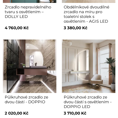
Zrcadlo nepravidelného
Obdélníkové dvoudílné
tvaru s osvětlením –
zrcadlo na míru pro
DOLLY LED
toaletní stolek s
osvětlením - AGIS LED
4 760,00 Kč
3 380,00 Kč
Půlkruhové zrcadlo ze
Půlkruhové zrcadlo ze
dvou částí - DOPPIO
dvou částí s osvětlením -
DOPPIO LED
2 020,00 Kč
3 710,00 Kč