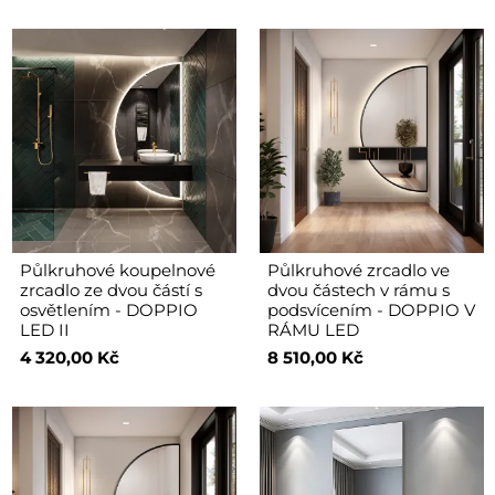
Půlkruhové koupelnové
Půlkruhové zrcadlo ve
zrcadlo ze dvou částí s
dvou částech v rámu s
osvětlením - DOPPIO
podsvícením - DOPPIO V
LED II
RÁMU LED
4 320,00 Kč
8 510,00 Kč