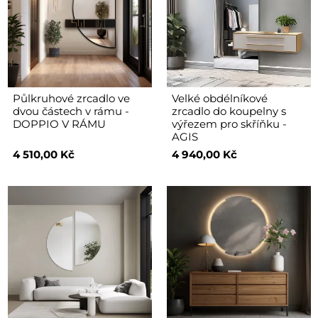
Půlkruhové zrcadlo ve
Velké obdélníkové
dvou částech v rámu -
zrcadlo do koupelny s
DOPPIO V RÁMU
výřezem pro skříňku -
AGIS
4 510,00 Kč
4 940,00 Kč