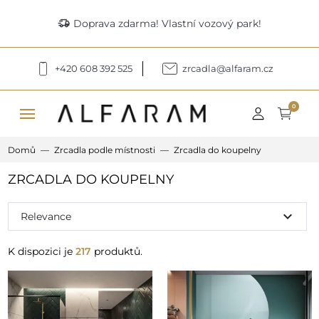
delivery_truck_speed
Doprava zdarma! Vlastní vozový park!
+420 608 392 525
zrcadla@alfaram.cz
menu
0
Domů
Zrcadla podle místnosti
Zrcadla do koupelny
ZRCADLA DO KOUPELNY
expand_more
Relevance
K dispozici je
217
produktů.