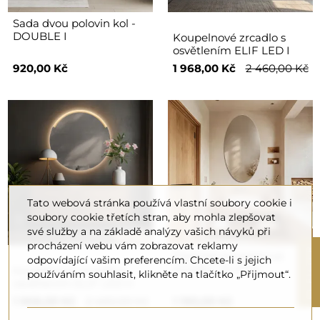
Sada dvou polovin kol -
DOUBLE I
Koupelnové zrcadlo s
osvětlením ELIF LED I
920,00 Kč
1 968,00 Kč
2 460,00 Kč
Tato webová stránka používá vlastní soubory cookie i
soubory cookie třetích stran, aby mohla zlepšovat
své služby a na základě analýzy vašich návyků při
procházení webu vám zobrazovat reklamy
R
Eliptické koupelnové
odpovídající vašim preferencím. Chcete-li s jejich
zrcadlo - ELIPSA
Koupelnové zrcadlo s
používáním souhlasit, klikněte na tlačítko „Přijmout“.
osvětlením ELIF LED II
F
I
L
T
E
1 968,00 Kč
2 460,00 Kč
1 190,00 Kč