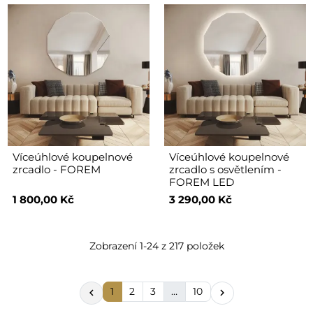
Víceúhlové koupelnové
Víceúhlové koupelnové
zrcadlo - FOREM
zrcadlo s osvětlením -
FOREM LED
1 800,00 Kč
3 290,00 Kč
Zobrazení 1-24 z 217 položek
1
2
3
…
10

