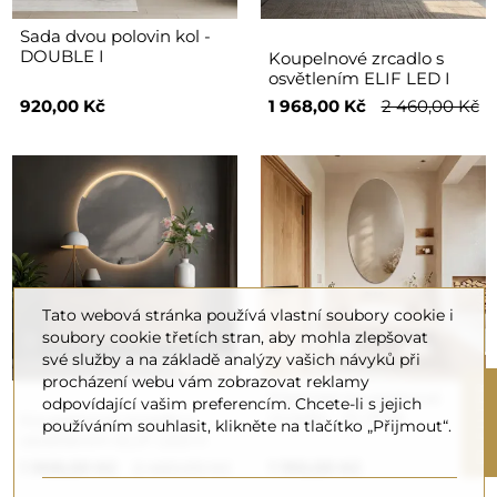
Sada dvou polovin kol -
DOUBLE I
Koupelnové zrcadlo s
osvětlením ELIF LED I
920,00 Kč
1 968,00 Kč
2 460,00 Kč
Tato webová stránka používá vlastní soubory cookie i
soubory cookie třetích stran, aby mohla zlepšovat
své služby a na základě analýzy vašich návyků při
procházení webu vám zobrazovat reklamy
R
Eliptické koupelnové
odpovídající vašim preferencím. Chcete-li s jejich
zrcadlo - ELIPSA
Koupelnové zrcadlo s
používáním souhlasit, klikněte na tlačítko „Přijmout“.
osvětlením ELIF LED II
F
I
L
T
E
1 968,00 Kč
2 460,00 Kč
1 190,00 Kč