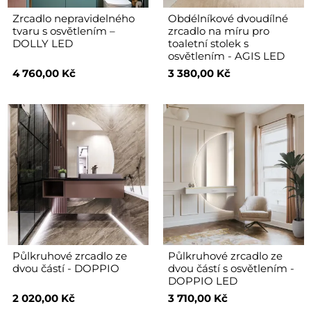
Zrcadlo nepravidelného
Obdélníkové dvoudílné
tvaru s osvětlením –
zrcadlo na míru pro
DOLLY LED
toaletní stolek s
osvětlením - AGIS LED
4 760,00 Kč
3 380,00 Kč
Půlkruhové zrcadlo ze
Půlkruhové zrcadlo ze
dvou částí - DOPPIO
dvou částí s osvětlením -
DOPPIO LED
2 020,00 Kč
3 710,00 Kč