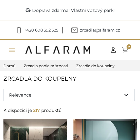
delivery_truck_speed
Doprava zdarma! Vlastní vozový park!
+420 608 392 525
zrcadla@alfaram.cz
menu
0
Domů
Zrcadla podle místnosti
Zrcadla do koupelny
ZRCADLA DO KOUPELNY
expand_more
Relevance
K dispozici je
217
produktů.