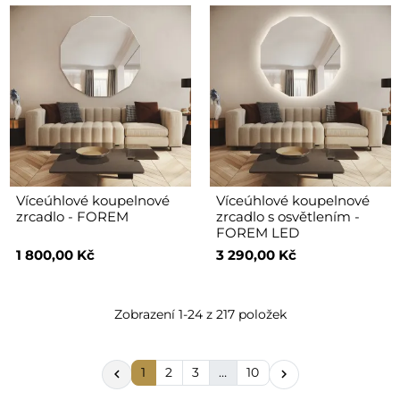
Víceúhlové koupelnové
Víceúhlové koupelnové
zrcadlo - FOREM
zrcadlo s osvětlením -
FOREM LED
1 800,00 Kč
3 290,00 Kč
Zobrazení 1-24 z 217 položek
1
2
3
…
10

