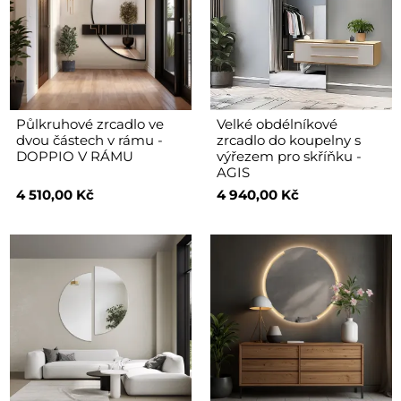
Půlkruhové zrcadlo ve
Velké obdélníkové
dvou částech v rámu -
zrcadlo do koupelny s
DOPPIO V RÁMU
výřezem pro skříňku -
AGIS
4 510,00 Kč
4 940,00 Kč