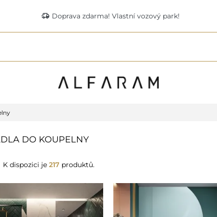
delivery_truck_speed
Doprava zdarma! Vlastní vozový park!
elny
DLA DO KOUPELNY
K dispozici je
217
produktů.