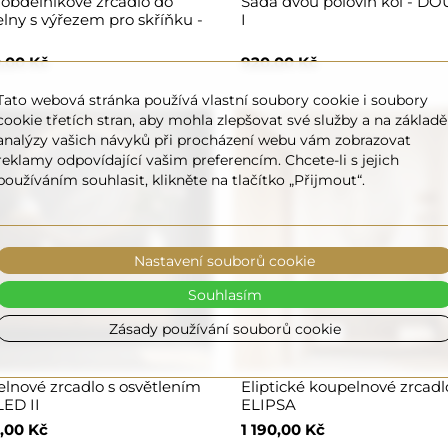
 obdélníkové zrcadlo do
Sada dvou polovin kol - D
lny s výřezem pro skříňku -
I
,00 Kč
920,00 Kč
Tato webová stránka používá vlastní soubory cookie i soubory
cookie třetích stran, aby mohla zlepšovat své služby a na základě
analýzy vašich návyků při procházení webu vám zobrazovat
reklamy odpovídající vašim preferencím. Chcete-li s jejich
používáním souhlasit, klikněte na tlačítko „Přijmout“.
Nastavení souborů cookie
Souhlasím
Zásady používání souborů cookie
lnové zrcadlo s osvětlením
Eliptické koupelnové zrcadl
LED II
ELIPSA
,00 Kč
1 190,00 Kč