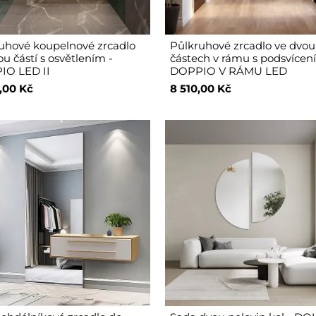
uhové koupelnové zrcadlo
Půlkruhové zrcadlo ve dvou
u částí s osvětlením -
částech v rámu s podsvícen
IO LED II
DOPPIO V RÁMU LED
,00 Kč
8 510,00 Kč