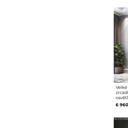
Velké
zrcad
osvět
6 960