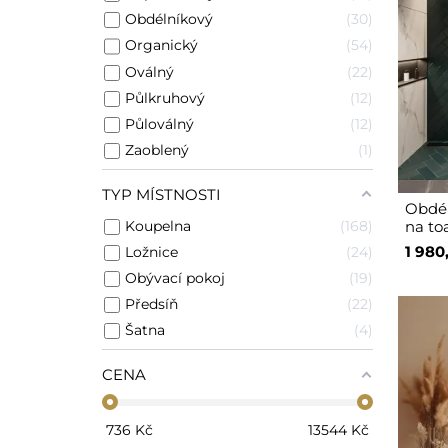
Obdélníkový
30
Organický
54
Oválný
22
Půlkruhový
12
Půloválný
12
Zaoblený
1
TYP MÍSTNOSTI
Obdél
Koupelna
168
na toa
1 980
Ložnice
24
Obývací pokoj
19
Předsíň
22
Šatna
4
CENA
736
Kč
13544
Kč