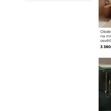
Obdél
na mír
osvět
3 380