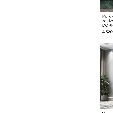
Půlkr
ze dvo
DOPP
4 320