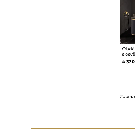
Obdél
s osv
4 320
Zobraze