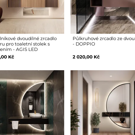
níkové dvoudílné zrcadlo
Půlkruhové zrcadlo ze dvou 
u pro toaletní stolek s
- DOPPIO
lením - AGIS LED
,00 Kč
2 020,00 Kč