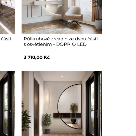
částí
Půlkruhové zrcadlo ze dvou částí
s osvětlením - DOPPIO LED
3 710,00 Kč