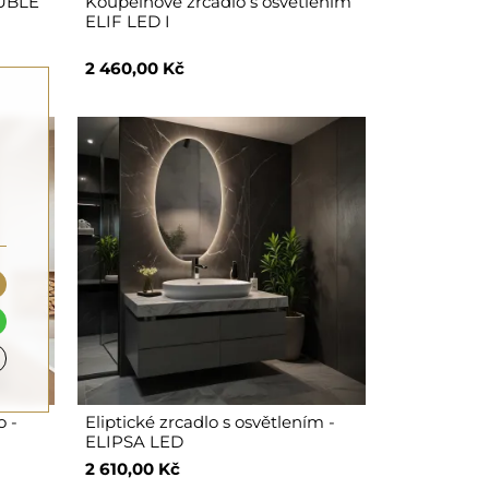
OUBLE
Koupelnové zrcadlo s osvětlením
ELIF LED I
2 460,00 Kč
o -
Eliptické zrcadlo s osvětlením -
ELIPSA LED
2 610,00 Kč