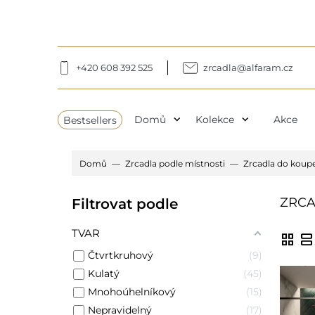
+420 608 392 525
zrcadla@alfaram.cz
expand_more
expand_more
Bestsellers
Domů
Kolekce
Akce
Domů
Zrcadla podle místnosti
Zrcadla do koup
ZRCA
Filtrovat podle
TVAR
grid_view
view_agenda
Čtvrtkruhový
9
Kulatý
45
Mnohoúhelníkový
15
Nepravidelný
17