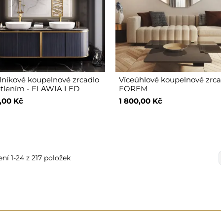
níkové koupelnové zrcadlo
Víceúhlové koupelnové zrca
ětlením - FLAWIA LED
FOREM
,00 Kč
1 800,00 Kč
ní 1-24 z 217 položek