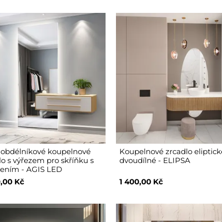
 obdélníkové koupelnové
Koupelnové zrcadlo eliptick
lo s výřezem pro skříňku s
dvoudílné - ELIPSA
lením - AGIS LED
,00 Kč
1 400,00 Kč