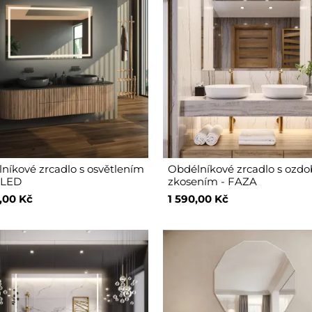
níkové zrcadlo s osvětlením
Obdélníkové zrcadlo s oz
 LED
zkosením - FAZA
,00 Kč
1 590,00 Kč