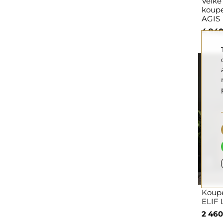
Velké
koupe
AGIS
4 940
Koupe
ELIF 
2 460