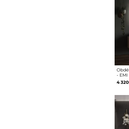
Obdél
- EMI
4 320