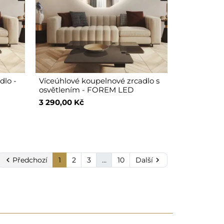
dlo -
Víceúhlové koupelnové zrcadlo s
osvětlením - FOREM LED
3 290,00 Kč

Předchozí
1
2
3
…
10
Další
