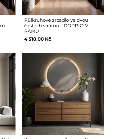
Půlkruhové zrcadlo ve dvou
ím -
částech v rámu - DOPPIO V
RÁMU
4 510,00 Kč