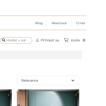
Blog
Realizace
O nás
search
0
Přihlásit se
Košík
expand_more
Relevance