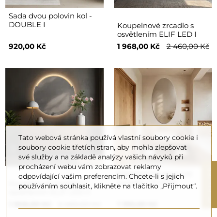
Sada dvou polovin kol -
DOUBLE I
Koupelnové zrcadlo s
osvětlením ELIF LED I
920,00 Kč
1 968,00 Kč
2 460,00 Kč
Tato webová stránka používá vlastní soubory cookie i
soubory cookie třetích stran, aby mohla zlepšovat
své služby a na základě analýzy vašich návyků při
procházení webu vám zobrazovat reklamy
R
Eliptické koupelnové
odpovídající vašim preferencím. Chcete-li s jejich
zrcadlo - ELIPSA
Koupelnové zrcadlo s
používáním souhlasit, klikněte na tlačítko „Přijmout“.
osvětlením ELIF LED II
F
I
L
T
E
1 968,00 Kč
2 460,00 Kč
1 190,00 Kč