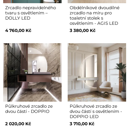
Zrcadlo nepravidelného
Obdélníkové dvoudílné
tvaru s osvětlením –
zrcadlo na míru pro
DOLLY LED
toaletní stolek s
osvětlením - AGIS LED
4 760,00 Kč
3 380,00 Kč
Půlkruhové zrcadlo ze
Půlkruhové zrcadlo ze
dvou částí - DOPPIO
dvou částí s osvětlením -
DOPPIO LED
2 020,00 Kč
3 710,00 Kč