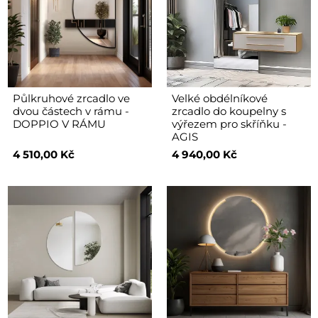
Půlkruhové zrcadlo ve
Velké obdélníkové
dvou částech v rámu -
zrcadlo do koupelny s
DOPPIO V RÁMU
výřezem pro skříňku -
AGIS
4 510,00 Kč
4 940,00 Kč