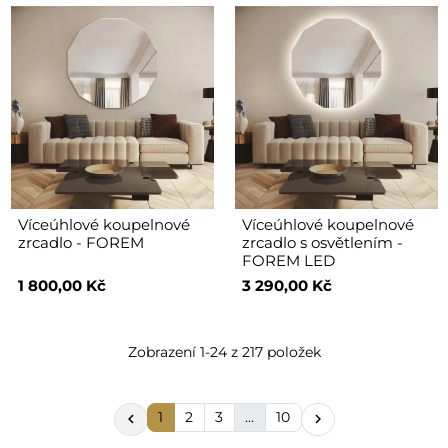
Víceúhlové koupelnové
Víceúhlové koupelnové
zrcadlo - FOREM
zrcadlo s osvětlením -
FOREM LED
1 800,00 Kč
3 290,00 Kč
Zobrazení 1-24 z 217 položek
1
2
3
…
10

