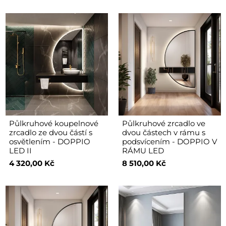
Půlkruhové koupelnové
Půlkruhové zrcadlo ve
zrcadlo ze dvou částí s
dvou částech v rámu s
osvětlením - DOPPIO
podsvícením - DOPPIO V
LED II
RÁMU LED
4 320,00 Kč
8 510,00 Kč