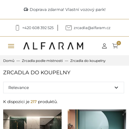
delivery_truck_speed
Doprava zdarma! Vlastní vozový park!
+420 608 392 525
zrcadla@alfaram.cz
menu
0
Domů
Zrcadla podle místnosti
Zrcadla do koupelny
ZRCADLA DO KOUPELNY
expand_more
Relevance
K dispozici je
217
produktů.