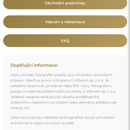
Obchodní podmínky
Vrácení a reklamace
FAQ
Doplňující informace:
Vzory zrcadel, fotografie i popisy jsou chráněny autorským
právem. Všechna práva vyhrazena © Alfaram sp. z o.o. Je
zakázáno kopírovat, prodávat nebo šířit vzory, fotografie a
popisy zrcadel bez předchozího souhlasu © Alfaram sp. z o.o.
Jakékoli neoprávněné použití obsahu podléhajícího
duševnímu vlastnictví (za účelem zisku zejména) představuje
trestný čin.
Dekorativní prvky viditelné na fotografiích slouží výhradně k
aranžování a nejsou součástí zrcadla.