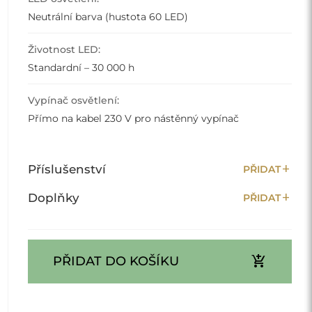
Neutrální barva (hustota 60 LED)
Životnost LED:
Standardní – 30 000 h
Vypínač osvětlení:
Přímo na kabel 230 V pro nástěnný vypínač
add
Příslušenství
PŘIDAT
add
Doplňky
PŘIDAT
add_shopping_cart
PŘIDAT DO KOŠÍKU