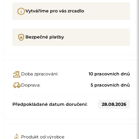
info
Vytváříme pro vás zrcadlo
shield_lock
Bezpečné platby
conveyor_belt
Doba zpracování:
10 pracovních dnů
delivery_truck_speed
Doprava:
5 pracovních dnů
Předpokládané datum doručení:
28.08.2026
Produkt od výrobce