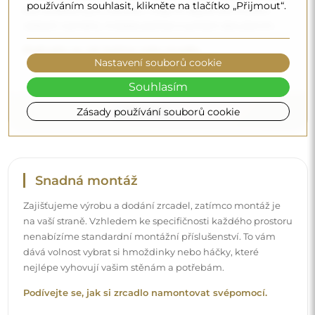
používáním souhlasit, klikněte na tlačítko „Přijmout“.
bez dodatečných nákladů. I když si objednáte zrcadlo
velkých rozměrů, můžete počítat s rychlým doručením.
Podívejte se, jak balíme naše zrcadla.
Nastavení souborů cookie
Souhlasím
Zásady používání souborů cookie
Snadná montáž
Zajišťujeme výrobu a dodání zrcadel, zatímco montáž je
na vaší straně. Vzhledem ke specifičnosti každého prostoru
nenabízíme standardní montážní příslušenství. To vám
dává volnost vybrat si hmoždinky nebo háčky, které
nejlépe vyhovují vašim stěnám a potřebám.
Podívejte se, jak si zrcadlo namontovat svépomocí.