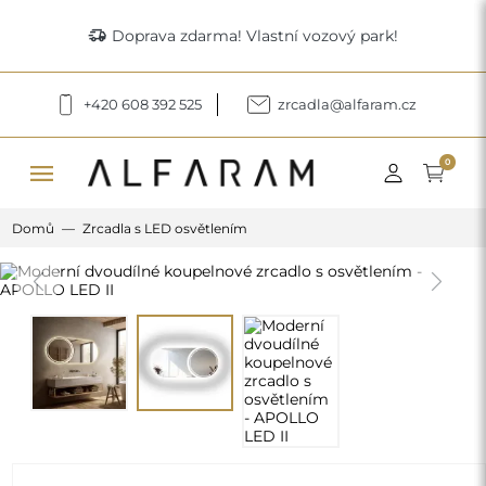
delivery_truck_speed
Doprava zdarma! Vlastní vozový park!
+420 608 392 525
zrcadla@alfaram.cz
menu
0
Domů
Zrcadla s LED osvětlením
Previous
Next