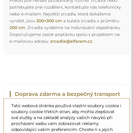
Pokud jste nenašli požadovaný rozměr zrcadla nebo
potřebujete jiné rozdělení, kontaktujte nás telefonicky
nebo e-mailem. Největší zrcadla, která dokážeme
vyrobit, jsou
200×300 cm
a kulatá zrcadla o průměru
200 cm
. Zrcadla vyrábíme na individuální objednávku.
Doporučujeme zaslat poptávku spolu s projektem na
e-mailovou adresu:
zrcadla@alfaram.cz
.
Doprava zdarma a bezpečný transport
Nemusíte se starat o přepravu – postaráme se o to, aby
Tato webová stránka používá vlastní soubory cookie i
objednané zrcadlo dorazilo zcela bezpečně do vašich
soubory cookie třetích stran, aby mohla zlepšovat
své služby a na základě analýzy vašich návyků při
rukou, a to úplně zdarma. Disponujeme vlastním vozovým
procházení webu vám zobrazovat reklamy
parkem a vyškoleným personálem, díky čemuž vám
odpovídající vašim preferencím. Chcete-li s jejich
můžeme zaručit, že zrcadlo dorazí v neporušeném stavu,