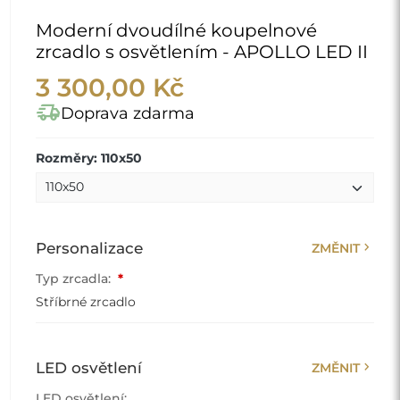
Moderní dvoudílné koupelnové
zrcadlo s osvětlením - APOLLO LED II
3 300,00 Kč
delivery_truck_speed
Doprava zdarma
Rozměry: 110x50
chevron_right
Personalizace
ZMĚNIT
Typ zrcadla:
*
Stříbrné zrcadlo
chevron_right
LED osvětlení
ZMĚNIT
LED osvětlení: