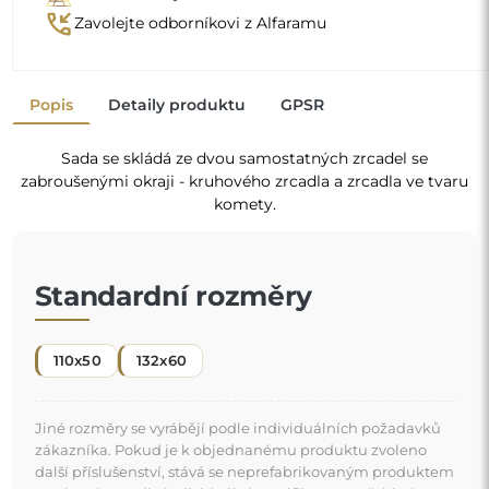
phone_callback
Zavolejte odborníkovi z Alfaramu
Popis
Detaily produktu
GPSR
Sada se skládá ze dvou samostatných zrcadel se
zabroušenými okraji - kruhového zrcadla a zrcadla ve tvaru
komety.
Standardní rozměry
110x50
132x60
Jiné rozměry se vyrábějí podle individuálních požadavků
zákazníka. Pokud je k objednanému produktu zvoleno
další příslušenství, stává se neprefabrikovaným produktem