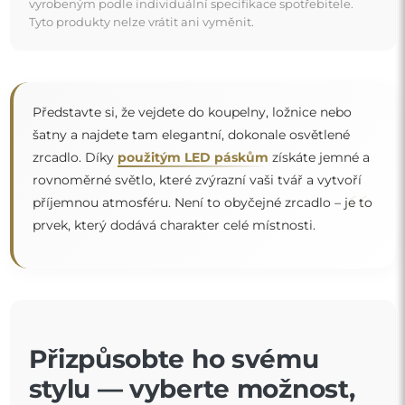
vyrobeným podle individuální specifikace spotřebitele.
Tyto produkty nelze vrátit ani vyměnit.
Představte si, že vejdete do koupelny, ložnice nebo
šatny a najdete tam elegantní, dokonale osvětlené
zrcadlo. Díky
použitým LED páskům
získáte jemné a
rovnoměrné světlo, které zvýrazní vaši tvář a vytvoří
“
příjemnou atmosféru. Není to obyčejné zrcadlo – je to
prvek, který dodává charakter celé místnosti.
Přizpůsobte ho svému
stylu — vyberte možnost,