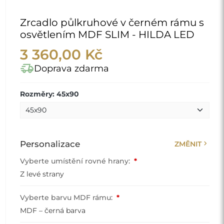
Zrcadlo půlkruhové v černém rámu s
osvětlením MDF SLIM - HILDA LED
3 360,00 Kč
delivery_truck_speed
Doprava zdarma
Rozměry: 45x90
chevron_right
Personalizace
ZMĚNIT
Vyberte umístění rovné hrany:
*
Z levé strany
Vyberte barvu MDF rámu:
*
MDF – černá barva