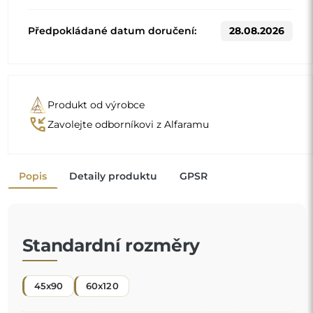
Předpokládané datum doručení:
28.08.2026
Produkt od výrobce
phone_callback
Zavolejte odborníkovi z Alfaramu
Popis
Detaily produktu
GPSR
Standardní rozměry
45x90
60x120