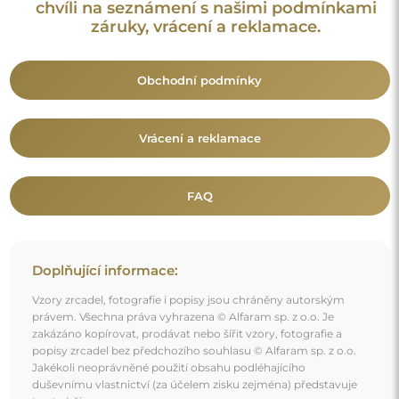
chvíli na seznámení s našimi podmínkami
záruky, vrácení a reklamace.
Obchodní podmínky
Vrácení a reklamace
FAQ
Doplňující informace:
Vzory zrcadel, fotografie i popisy jsou chráněny autorským
právem. Všechna práva vyhrazena © Alfaram sp. z o.o. Je
zakázáno kopírovat, prodávat nebo šířit vzory, fotografie a
popisy zrcadel bez předchozího souhlasu © Alfaram sp. z o.o.
Jakékoli neoprávněné použití obsahu podléhajícího
duševnímu vlastnictví (za účelem zisku zejména) představuje