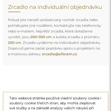
Zrcadlo na individuální objednávku
Pokud jste nenašli požadovaný rozměr zrcadla nebo
potřebujete jiné rozdělení, kontaktujte nás telefonicky
nebo e-mailem. Největší zrcadla, která dokážeme
vyrobit, jsou
200×300 cm
a kulatá zrcadla o průměru
200 cm
. Zrcadla vyrábíme na individuální objednávku.
Doporučujeme zaslat poptávku spolu s projektem na
e-mailovou adresu:
zrcadla@alfaram.cz
.
Doprava zdarma a bezpečný transport
Tato webová stránka používá vlastní soubory cookie i
soubory cookie třetích stran, aby mohla zlepšovat
Nemusíte se starat o přepravu – postaráme se o to, aby
své služby a na základě analýzy vašich návyků při