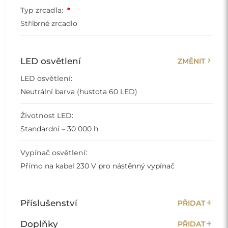
Typ zrcadla:
*
Stříbrné zrcadlo
chevron_right
LED osvětlení
ZMĚNIT
LED osvětlení:
Neutrální barva (hustota 60 LED)
Životnost LED:
Standardní – 30 000 h
Vypínač osvětlení:
Přímo na kabel 230 V pro nástěnný vypínač
add
Příslušenství
PŘIDAT
add
Doplňky
PŘIDAT