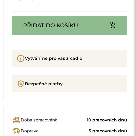
add_shopping_cart
PŘIDAT DO KOŠÍKU
info
Vytváříme pro vás zrcadlo
shield_lock
Bezpečné platby
conveyor_belt
Doba zpracování:
10 pracovních dnů
delivery_truck_speed
Doprava:
5 pracovních dnů