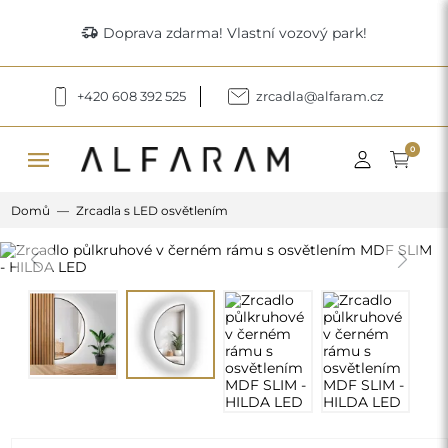
delivery_truck_speed
Doprava zdarma! Vlastní vozový park!
+420 608 392 525
zrcadla@alfaram.cz
menu
0
Domů
Zrcadla s LED osvětlením
Previous
Next