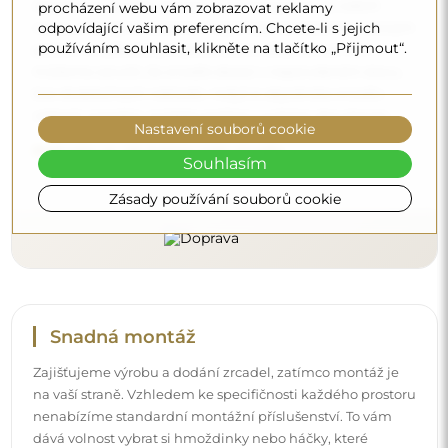
objednané zrcadlo dorazilo zcela bezpečně do vašich
procházení webu vám zobrazovat reklamy
odpovídající vašim preferencím. Chcete-li s jejich
rukou, a to úplně zdarma. Disponujeme vlastním vozovým
používáním souhlasit, klikněte na tlačítko „Přijmout“.
parkem a vyškoleným personálem, díky čemuž vám
můžeme zaručit, že zrcadlo dorazí v neporušeném stavu,
bez dodatečných nákladů. I když si objednáte zrcadlo
velkých rozměrů, můžete počítat s rychlým doručením.
Nastavení souborů cookie
Podívejte se, jak balíme naše zrcadla.
Souhlasím
Zásady používání souborů cookie
Snadná montáž
Zajišťujeme výrobu a dodání zrcadel, zatímco montáž je
na vaší straně. Vzhledem ke specifičnosti každého prostoru
nenabízíme standardní montážní příslušenství. To vám
dává volnost vybrat si hmoždinky nebo háčky, které