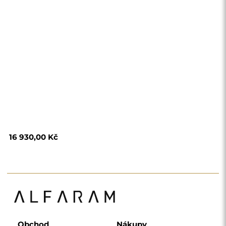
Obchod
Nákupy
Platební metody
Doprava
Často kladené otázky
Vrácení zboží a
reklamace
Podmínky
Zásady ochrany
osobních údajů
O nás
Sledujte nás
Spolupráce
Instagram
Kontaktujte nás
Facebook
Pinterest