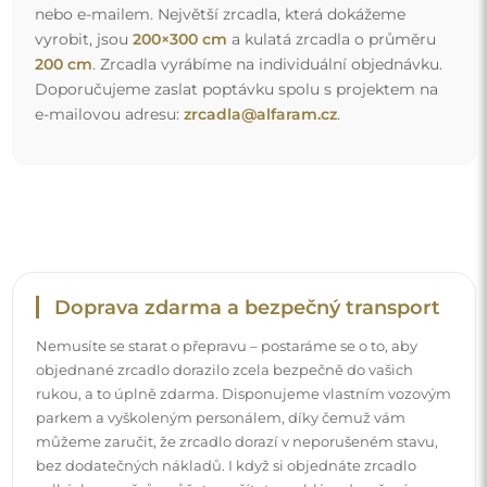
můžeme zaručit, že zrcadlo dorazí v neporušeném stavu,
bez dodatečných nákladů. I když si objednáte zrcadlo
velkých rozměrů, můžete počítat s rychlým doručením.
Podívejte se, jak balíme naše zrcadla.
Snadná montáž
Zajišťujeme výrobu a dodání zrcadel, zatímco montáž je
na vaší straně. Vzhledem ke specifičnosti každého prostoru