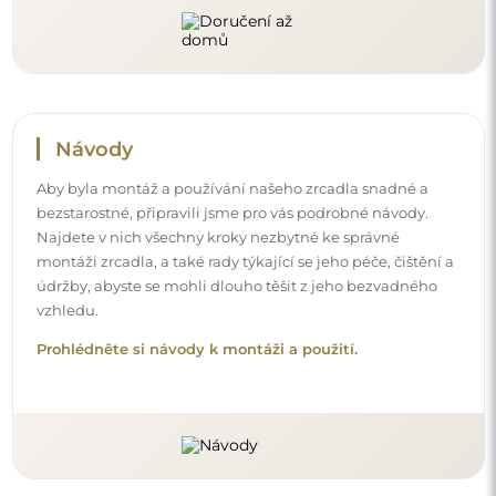
Sledujte nás a buďte v obraze
Buďte v obraze s našimi novinkami, inspiracemi a
akcemi, objevujte trendy v dekoraci a hledejte nápady
na krásné interiéry. Připojte se k naší komunitě a
podívejte se, co pro vás připravujeme!