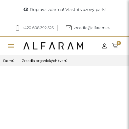
delivery_truck_speed
Doprava zdarma! Vlastní vozový park!
+420 608 392 525
zrcadla@alfaram.cz
menu
0
Domů
Zrcadla organických tvarů
Previous
Next