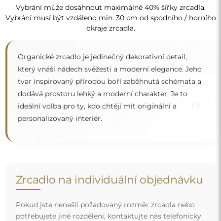
Pokud jste nenašli požadovaný rozměr zrcadla nebo
potřebujete jiné rozdělení, kontaktujte nás telefonicky
nebo e-mailem. Největší zrcadla, která dokážeme
vyrobit, jsou
200×300 cm
a kulatá zrcadla o průměru
200 cm
. Zrcadla vyrábíme na individuální objednávku.
Doporučujeme zaslat poptávku spolu s projektem na
e-mailovou adresu:
zrcadla@alfaram.cz
.
Doprava zdarma a bezpečný transport
Nemusíte se starat o přepravu – postaráme se o to, aby
objednané zrcadlo dorazilo zcela bezpečně do vašich
rukou, a to úplně zdarma. Disponujeme vlastním vozovým
parkem a vyškoleným personálem, díky čemuž vám