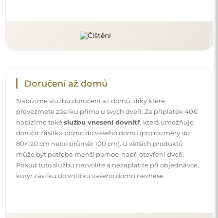
Návody
Aby byla montáž a používání našeho zrcadla snadné a
bezstarostné, připravili jsme pro vás podrobné návody.
Najdete v nich všechny kroky nezbytné ke správné
montáži zrcadla, a také rady týkající se jeho péče, čištění a
údržby, abyste se mohli dlouho těšit z jeho bezvadného
vzhledu.
Prohlédněte si návody k montáži a použití.