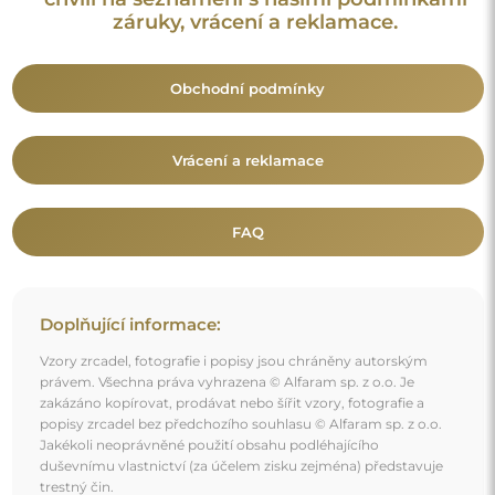
duševnímu vlastnictví (za účelem zisku zejména) představuje
trestný čin.
Dekorativní prvky viditelné na fotografiích slouží výhradně k
aranžování a nejsou součástí zrcadla.
Mohlo by vás také zajímat
Kulaté led zrcadlo na míru s výřezem do skříňky v mdf
rámu - ORFEUSZ LED