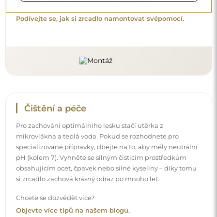
Chcete se dozvědět více?
Objevte více tipů na našem blogu.
Doručení až domů
Nabízíme službu doručení až domů, díky které
převezmete zásilku přímo u svých dveří. Za příplatek 40€
nabízíme také
službu vnesení dovnitř
, která umožňuje
doručit zásilku přímo do vašeho domu (pro rozměry do
80×120 cm nebo průměr 100 cm). U větších produktů
může být potřeba menší pomoc, např. otevření dveří.
Pokud tuto službu nezvolíte a nezaplatíte při objednávce,
kurýr zásilku do vnitřku vašeho domu nevnese.