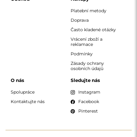
KONTAKT
Pracujeme od pondělí do pátku od 7:00 do 15:00
Telefon
+420 608 392 525
zrcadla@alfaram.cz
Alfaram sp. z o.o. © 2026
Provedení:
AbcWeb.pl