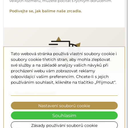
nenabízíme standardní montážní příslušenství. To vám
dává volnost vybrat si hmoždinky nebo háčky, které
nejlépe vyhovují vašim stěnám a potřebám.
Podívejte se, jak si zrcadlo namontovat svépomocí.
Tato webová stránka používá vlastní soubory cookie i
soubory cookie třetích stran, aby mohla zlepšovat
své služby a na základě analýzy vašich návyků při
procházení webu vám zobrazovat reklamy
Čištění a péče
odpovídající vašim preferencím. Chcete-li s jejich
používáním souhlasit, klikněte na tlačítko „Přijmout“.
Pro zachování optimálního lesku stačí utěrka z
mikrovlákna a teplá voda. Pokud se rozhodnete pro
specializované přípravky, dbejte na to, aby měly neutrální
Nastavení souborů cookie
pH (kolem 7). Vyhněte se silným čisticím prostředkům
obsahujícím ocet, čpavek nebo silné kyseliny – díky tomu
Souhlasím
si zrcadlo zachová krásný odraz po mnoho let.
Zásady používání souborů cookie