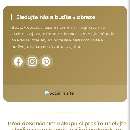
Před dokončením nákupu si prosím udělejte
chvíli na seznámení s našimi podmínkami
záruky, vrácení a reklamace.
Obchodní podmínky
Vrácení a reklamace
FAQ
Doplňující informace:
Vzory zrcadel, fotografie i popisy jsou chráněny autorským
právem. Všechna práva vyhrazena © Alfaram sp. z o.o. Je
zakázáno kopírovat, prodávat nebo šířit vzory, fotografie a
popisy zrcadel bez předchozího souhlasu © Alfaram sp. z o.o.
Jakékoli neoprávněné použití obsahu podléhajícího