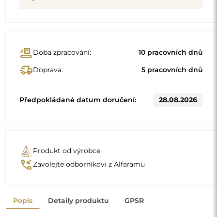
Popis
Detaily produktu
GPSR
Vybrání může dosáhnout maximálně 40% šířky zrcadla.
Vybrání musí být vzdáleno min. 30 cm od spodního / horního
okraje zrcadla.
Organické zrcadlo je jedinečný dekorativní detail,
který vnáší nádech svěžesti a moderní elegance. Jeho
tvar inspirovaný přírodou boří zaběhnutá schémata a
dodává prostoru lehký a moderní charakter. Je to
"
ideální volba pro ty, kdo chtějí mít originální a
personalizovaný interiér.
Zrcadlo na individuální objednávku