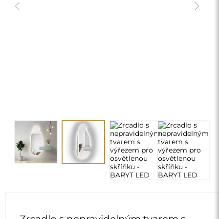
Zrcadlo s nepravidelným tvarem s
výřezem pro osvětlenou skříňku -
BARYT LED
8 790,00 Kč
delivery_truck_speed
Doprava zdarma
Rozměry: 60x154
chevron_right
Personalizace
ZMĚNIT
Zadejte umístění výřezu:
*
Na levé straně zrcadla
Rozměr A:
*