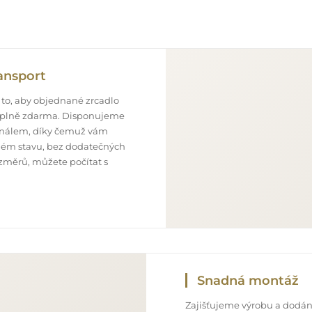
ansport
 to, aby objednané zrcadlo
o úplně zdarma. Disponujeme
onálem, díky čemuž vám
ném stavu, bez dodatečných
ozměrů, můžete počítat s
Snadná montáž
Zajišťujeme výrobu a dodání