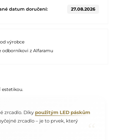
ané datum doručení:
27.08.2026
 od výrobce
e odborníkovi z Alfaramu
 estetikou.
é zrcadlo. Díky
použitým LED páskům
yčejné zrcadlo – je to prvek, který
“