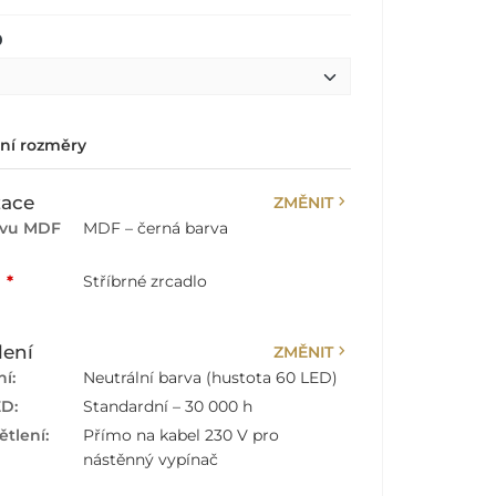
0
lní rozměry
chevron_right
zace
ZMĚNIT
rvu MDF
MDF – černá barva
:
*
Stříbrné zrcadlo
chevron_right
lení
ZMĚNIT
í:
Neutrální barva (hustota 60 LED)
ED:
Standardní – 30 000 h
tlení:
Přímo na kabel 230 V pro
nástěnný vypínač