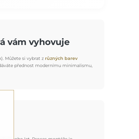
rá vám vyhovuje
k). Můžete si vybrat z
různých barev
ť už dáváte přednost modernímu minimalismu,
st na mnoho let. Proces montáže je