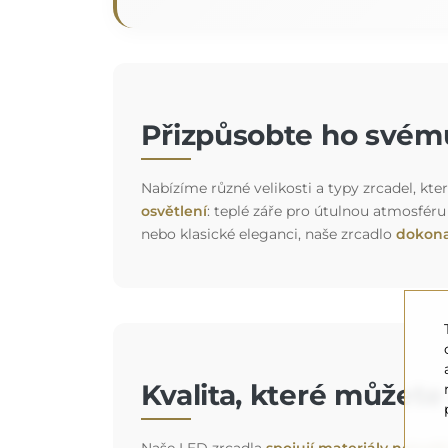
Přizpůsobte ho svému
Nabízíme různé velikosti a typy zrcadel, kter
osvětlení
: teplé záře pro útulnou atmosféru
nebo klasické eleganci, naše zrcadlo
dokona
Kvalita, které můžet
Naše LED zrcadla
spojují materiály nejvyšš