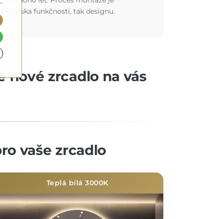
 z hlediska funkčnosti, tak designu.
še nové zrcadlo na vás
ro vaše zrcadlo
Teplá bílá 3000K