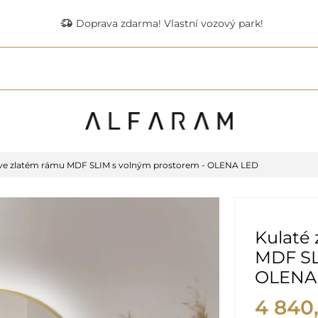
delivery_truck_speed
Doprava zdarma! Vlastní vozový park!
o ve zlatém rámu MDF SLIM s volným prostorem - OLENA LED
Kulaté 
MDF SL
OLENA
4 840