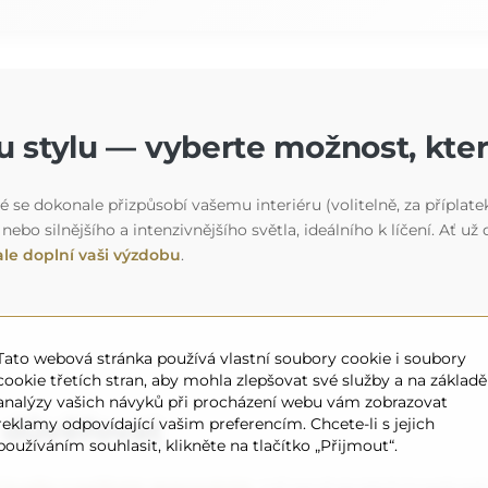
 stylu — vyberte možnost, kte
é se dokonale přizpůsobí vašemu interiéru (volitelně, za příplate
 nebo silnějšího a intenzivnějšího světla, ideálního k líčení. A
le doplní vaši výzdobu
.
Tato webová stránka používá vlastní soubory cookie i soubory
cookie třetích stran, aby mohla zlepšovat své služby a na základě
analýzy vašich návyků při procházení webu vám zobrazovat
e důvěřovat
reklamy odpovídající vašim preferencím. Chcete-li s jejich
používáním souhlasit, klikněte na tlačítko „Přijmout“.
í kvality s pečlivým zpracováním
, což zaručuje jejich trvanlivo