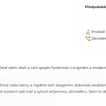
Předpoklád
Produkt
phone_callback
Zavolejt
čené všem, kteří si cení spojení funkčnosti s originální a moderní
ložnice nebo šatny a najdete tam elegantní, dokonale osvětlen
 zvýrazní vaši tvář a vytvoří příjemnou atmosféru. Není to ob