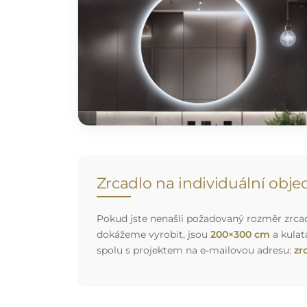
Zrcadlo na individuální obj
Pokud jste nenašli požadovaný rozměr zrcadl
dokážeme vyrobit, jsou
200×300 cm
a kulat
spolu s projektem na e-mailovou adresu:
zr