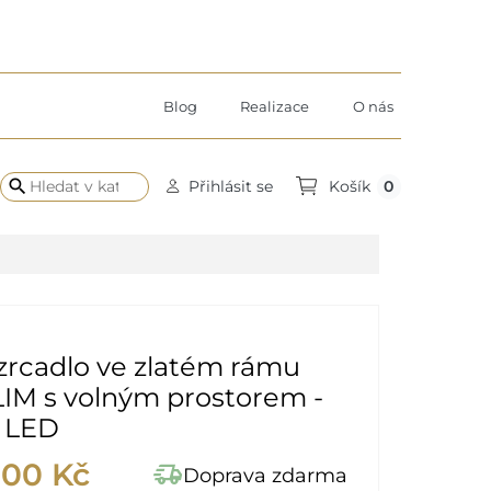
Blog
Realizace
O nás
search
0
Přihlásit se
Košík
zrcadlo ve zlatém rámu
IM s volným prostorem -
 LED
,00 Kč
delivery_truck_speed
Doprava zdarma