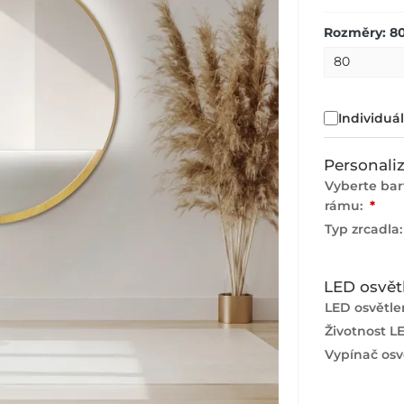
Rozměry: 8
Individuá
Personali
Vyberte ba
rámu:
*
Typ zrcadla
LED osvět
LED osvětlen
Životnost L
Vypínač osvě