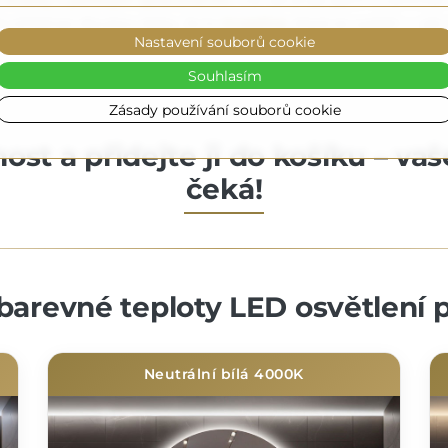
í vzhled po dlouhou dobu. Je to
investice
, která se vyplatí — jak
Nastavení souborů cookie
Souhlasím
Zásady používání souborů cookie
st a přidejte ji do košíku – va
čeká!
barevné teploty LED osvětlení p
Neutrální bílá 4000K