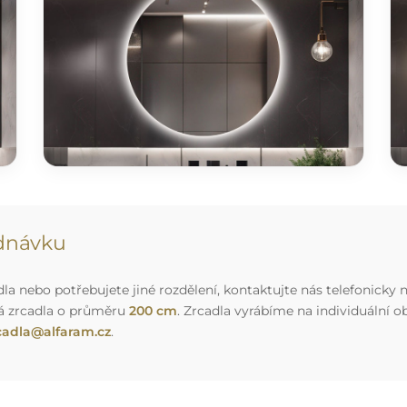
ednávku
a nebo potřebujete jiné rozdělení, kontaktujte nás telefonicky n
á zrcadla o průměru
200 cm
. Zrcadla vyrábíme na individuální
cadla@alfaram.cz
.