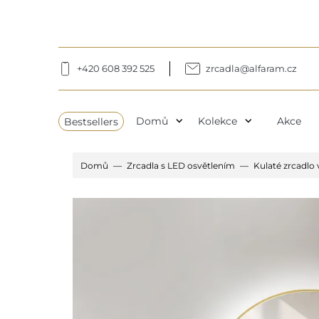
+420 608 392 525
zrcadla@alfaram.cz
expand_more
expand_more
Bestsellers
Domů
Kolekce
Akce
Domů
Zrcadla s LED osvětlením
Kulaté zrcadl