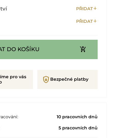
add
tví
PŘIDAT
add
PŘIDAT
add_shopping_cart
AT DO KOŠÍKU
íme pro vás
shield_lock
Bezpečné platby
o
acování:
10 pracovních dnů
:
5 pracovních dnů