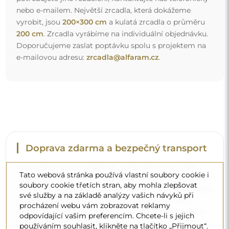
nebo e-mailem. Největší zrcadla, která dokážeme
vyrobit, jsou
200×300 cm
a kulatá zrcadla o průměru
200 cm
. Zrcadla vyrábíme na individuální objednávku.
Doporučujeme zaslat poptávku spolu s projektem na
e-mailovou adresu:
zrcadla@alfaram.cz
.
Doprava zdarma a bezpečný transport
Nemusíte se starat o přepravu – postaráme se o to, aby
Tato webová stránka používá vlastní soubory cookie i
objednané zrcadlo dorazilo zcela bezpečně do vašich
soubory cookie třetích stran, aby mohla zlepšovat
rukou, a to úplně zdarma. Disponujeme vlastním vozovým
své služby a na základě analýzy vašich návyků při
parkem a vyškoleným personálem, díky čemuž vám
procházení webu vám zobrazovat reklamy
můžeme zaručit, že zrcadlo dorazí v neporušeném stavu,
odpovídající vašim preferencím. Chcete-li s jejich
bez dodatečných nákladů. I když si objednáte zrcadlo
používáním souhlasit, klikněte na tlačítko „Přijmout“.