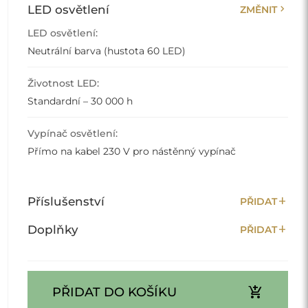
chevron_right
LED osvětlení
ZMĚNIT
LED osvětlení:
Neutrální barva (hustota 60 LED)
Životnost LED:
Standardní – 30 000 h
Vypínač osvětlení:
Přímo na kabel 230 V pro nástěnný vypínač
add
Příslušenství
PŘIDAT
add
Doplňky
PŘIDAT
add_shopping_cart
PŘIDAT DO KOŠÍKU