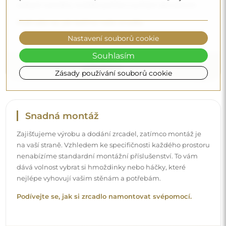
velkých rozměrů, můžete počítat s rychlým doručením.
Podívejte se, jak balíme naše zrcadla.
Nastavení souborů cookie
Souhlasím
Zásady používání souborů cookie
Snadná montáž
Zajišťujeme výrobu a dodání zrcadel, zatímco montáž je
na vaší straně. Vzhledem ke specifičnosti každého prostoru
nenabízíme standardní montážní příslušenství. To vám
dává volnost vybrat si hmoždinky nebo háčky, které
nejlépe vyhovují vašim stěnám a potřebám.
Podívejte se, jak si zrcadlo namontovat svépomocí.