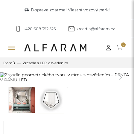
delivery_truck_speed
Doprava zdarma! Vlastní vozový park!
+420 608 392 525
zrcadla@alfaram.cz
menu
0
Domů
Zrcadla s LED osvětlením
Previous
Next