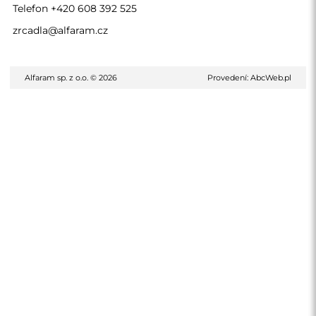
Telefon
+420 608 392 525
zrcadla@alfaram.cz
Alfaram sp. z o.o. © 2026
Provedení:
AbcWeb.pl