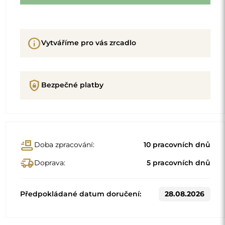
info
Vytváříme pro vás zrcadlo
shield_lock
Bezpečné platby
conveyor_belt
Doba zpracování:
10 pracovních dnů
delivery_truck_speed
Doprava:
5 pracovních dnů
Předpokládané datum doručení:
28.08.2026