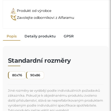
Produkt od výrobce
phone_callback
Zavolejte odborníkovi z Alfaramu
Popis
Detaily produktu
GPSR
Standardní rozměry
80x76
90x86
Jiné rozměry se vyrábějí podle individuálních požadavků
zákazníka. Pokud je k objednanému produktu zvoleno
další příslušenství, stává se neprefabrikovaným produktem
vyrobeným podle individuální specifikace spotřebitele.
Tyto produkty nelze vrátit ani vyměnit.