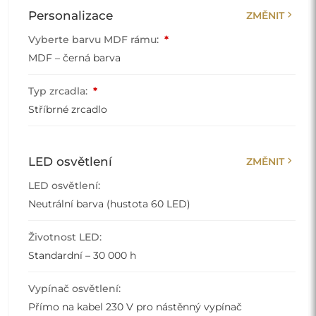
chevron_right
Personalizace
ZMĚNIT
Vyberte barvu MDF rámu:
*
MDF – černá barva
Typ zrcadla:
*
Stříbrné zrcadlo
chevron_right
LED osvětlení
ZMĚNIT
LED osvětlení:
Neutrální barva (hustota 60 LED)
Životnost LED:
Standardní – 30 000 h
Vypínač osvětlení:
Přímo na kabel 230 V pro nástěnný vypínač