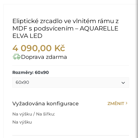
Eliptické zrcadlo ve vlnitém rámu z
MDF s podsvícením – AQUARELLE
ELVA LED
4 090,00 Kč
delivery_truck_speed
Doprava zdarma
Rozměry: 60x90
chevron_right
Vyžadována konfigurace
ZMĚNIT
Na výšku / Na šiřku:
Na výšku