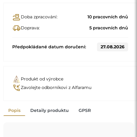
conveyor_belt
Doba zpracování:
10 pracovních dnů
delivery_truck_speed
Doprava:
5 pracovních dnů
Předpokládané datum doručení:
27.08.2026
Produkt od výrobce
phone_callback
Zavolejte odborníkovi z Alfaramu
Popis
Detaily produktu
GPSR