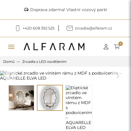
delivery_truck_speed
Doprava zdarma! Vlastní vozový park!
+420 608 392 525
zrcadla@alfaram.cz
menu
0
Domů
Zrcadla s LED osvětlením
Previous
Next