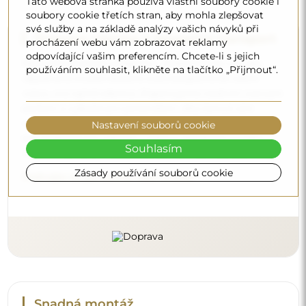
Tato webová stránka používá vlastní soubory cookie i
soubory cookie třetích stran, aby mohla zlepšovat
své služby a na základě analýzy vašich návyků při
Doprava zdarma a bezpečný transport
procházení webu vám zobrazovat reklamy
odpovídající vašim preferencím. Chcete-li s jejich
Nemusíte se starat o přepravu – postaráme se o to, aby
používáním souhlasit, klikněte na tlačítko „Přijmout“.
objednané zrcadlo dorazilo zcela bezpečně do vašich
rukou, a to úplně zdarma. Disponujeme vlastním vozovým
parkem a vyškoleným personálem, díky čemuž vám
můžeme zaručit, že zrcadlo dorazí v neporušeném stavu,
Nastavení souborů cookie
bez dodatečných nákladů. I když si objednáte zrcadlo
Souhlasím
velkých rozměrů, můžete počítat s rychlým doručením.
Zásady používání souborů cookie
Podívejte se, jak balíme naše zrcadla.
Snadná montáž