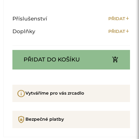
add
Příslušenství
PŘIDAT
add
Doplňky
PŘIDAT
add_shopping_cart
PŘIDAT DO KOŠÍKU
info
Vytváříme pro vás zrcadlo
shield_lock
Bezpečné platby