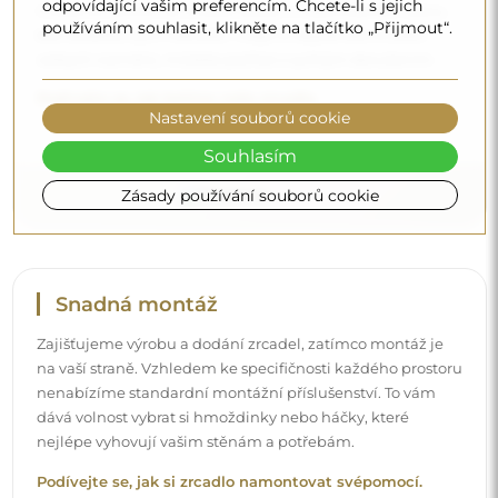
odpovídající vašim preferencím. Chcete-li s jejich
můžeme zaručit, že zrcadlo dorazí v neporušeném stavu,
používáním souhlasit, klikněte na tlačítko „Přijmout“.
bez dodatečných nákladů. I když si objednáte zrcadlo
velkých rozměrů, můžete počítat s rychlým doručením.
Podívejte se, jak balíme naše zrcadla.
Nastavení souborů cookie
Souhlasím
Zásady používání souborů cookie
Snadná montáž
Zajišťujeme výrobu a dodání zrcadel, zatímco montáž je
na vaší straně. Vzhledem ke specifičnosti každého prostoru
nenabízíme standardní montážní příslušenství. To vám
dává volnost vybrat si hmoždinky nebo háčky, které
nejlépe vyhovují vašim stěnám a potřebám.
Podívejte se, jak si zrcadlo namontovat svépomocí.