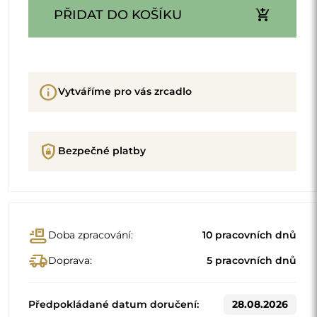
add_shopping_cart
PŘIDAT DO KOŠÍKU
info
Vytváříme pro vás zrcadlo
shield_lock
Bezpečné platby
conveyor_belt
Doba zpracování:
10 pracovních dnů
delivery_truck_speed
Doprava:
5 pracovních dnů
Předpokládané datum doručení:
28.08.2026