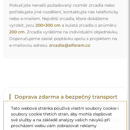
Pokud jste nenašli požadovaný rozměr zrcadla nebo
potřebujete jiné rozdělení, kontaktujte nás telefonicky
nebo e-mailem. Největší zrcadla, která dokážeme
vyrobit, jsou
200×300 cm
a kulatá zrcadla o průměru
200 cm
. Zrcadla vyrábíme na individuální objednávku.
Doporučujeme zaslat poptávku spolu s projektem na
e-mailovou adresu:
zrcadla@alfaram.cz
.
Doprava zdarma a bezpečný transport
Nemusíte se starat o přepravu – postaráme se o to, aby
Tato webová stránka používá vlastní soubory cookie i
objednané zrcadlo dorazilo zcela bezpečně do vašich
soubory cookie třetích stran, aby mohla zlepšovat
své služby a na základě analýzy vašich návyků při
rukou, a to úplně zdarma. Disponujeme vlastním vozovým
procházení webu vám zobrazovat reklamy
parkem a vyškoleným personálem, díky čemuž vám