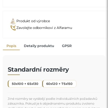
Produkt od výrobce
phone_callback
Zavolejte odborníkovi z Alfaramu
Popis
Detaily produktu
GPSR
Standardní rozměry
50x100 + 65x130
60x120 + 75x150
Jiné rozměry se vyrábějí podle individuálních požadavků
zákazníka. Pokud je k objednanému produktu zvoleno