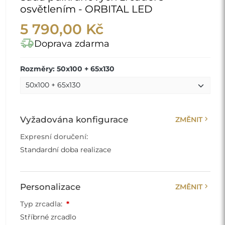
osvětlením - ORBITAL LED
5 790,00 Kč
delivery_truck_speed
Doprava zdarma
Rozměry: 50x100 + 65x130
chevron_right
Vyžadována konfigurace
ZMĚNIT
Expresní doručení:
Standardní doba realizace
chevron_right
Personalizace
ZMĚNIT
Typ zrcadla:
*
Stříbrné zrcadlo