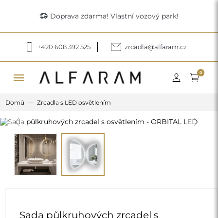
delivery_truck_speed
Doprava zdarma! Vlastní vozový park!
+420 608 392 525
zrcadla@alfaram.cz
menu
0
Domů
Zrcadla s LED osvětlením
Previous
Next
Sada půlkruhových zrcadel s