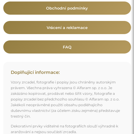
Obchodní podmínky
Vrácení a reklamace
FAQ
Doplňující informace:
Vzory zrcadel, fotografie i popisy jsou chráněny autorským
právem. Všechna práva vyhrazena © Alfaram sp. z o.o. Je
zakázáno kopírovat, prodávat nebo šířit vzory, fotografie a
popisy zrcadel bez předchozího souhlasu © Alfaram sp. z o.o.
Jakékoli neoprávněné použití obsahu podléhajícího
duševnímu vlastnictví (za účelem zisku zejména) představuje
trestný čin.
Dekorativní prvky viditelné na fotografiích slouží výhradně k
aranžování a nejsou součástí zrcadla.