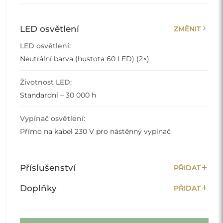
chevron_right
LED osvětlení
ZMĚNIT
LED osvětlení:
Neutrální barva (hustota 60 LED) (2×)
Životnost LED:
Standardní – 30 000 h
Vypínač osvětlení:
Přímo na kabel 230 V pro nástěnný vypínač
add
Příslušenství
PŘIDAT
add
Doplňky
PŘIDAT