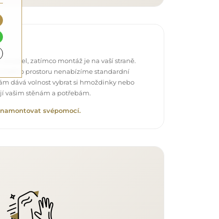
 zrcadel, zatímco montáž je na vaší straně.
každého prostoru nenabízíme standardní
vám dává volnost vybrat si hmoždinky nebo
ují vašim stěnám a potřebám.
lo namontovat svépomocí.