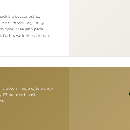
nadné a bezstarostné,
te v nich všechny kroky
y týkající se jeho péče,
 z jeho bezvadného vzhledu.
i a akcemi, objevujte trendy
. Připojte se k naší
me!