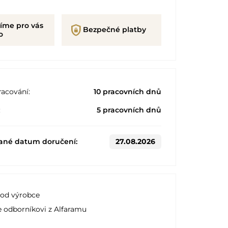
íme pro vás
shield_lock
Bezpečné platby
o
acování:
10 pracovních dnů
:
5 pracovních dnů
ané datum doručení:
27.08.2026
 od výrobce
e odborníkovi z Alfaramu