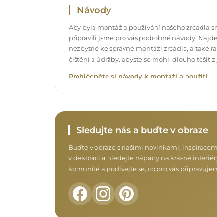
Návody
Aby byla montáž a používání našeho zrcadla s
připravili jsme pro vás podrobné návody. Najde
nezbytné ke správné montáži zrcadla, a také rad
čištění a údržby, abyste se mohli dlouho těšit
Prohlédněte si návody k montáži a použití.
Sledujte nás a buďte v obraze
Buďte v obraze s našimi novinkami, inspiracem
v dekoraci a hledejte nápady na krásné interiéry
komunitě a podívejte se, co pro vás připravuje