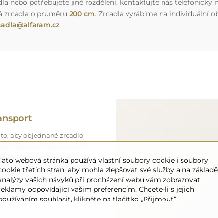
a nebo potřebujete jiné rozdělení, kontaktujte nás telefonicky n
á zrcadla o průměru
200 cm
. Zrcadla vyrábíme na individuální
cadla@alfaram.cz
.
ansport
 to, aby objednané zrcadlo
o úplně zdarma. Disponujeme
onálem, díky čemuž vám
Tato webová stránka používá vlastní soubory cookie i soubory
ném stavu, bez dodatečných
cookie třetích stran, aby mohla zlepšovat své služby a na základě
ozměrů, můžete počítat s
analýzy vašich návyků při procházení webu vám zobrazovat
reklamy odpovídající vašim preferencím. Chcete-li s jejich
používáním souhlasit, klikněte na tlačítko „Přijmout“.