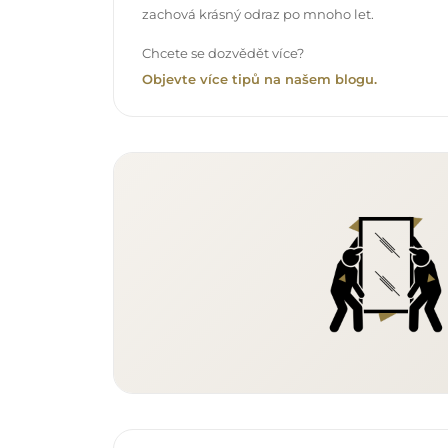
zachová krásný odraz po mnoho let.
Chcete se dozvědět více?
Objevte více tipů na našem blogu.