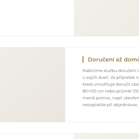
Doručení až dom
Nabízíme službu doručení a
u svých dveří. Za příplatek
která umožňuje doručit zás
80×120 cm nebo průměr 100
menší pomoc, např. otevření
nezaplatíte při objednávce,