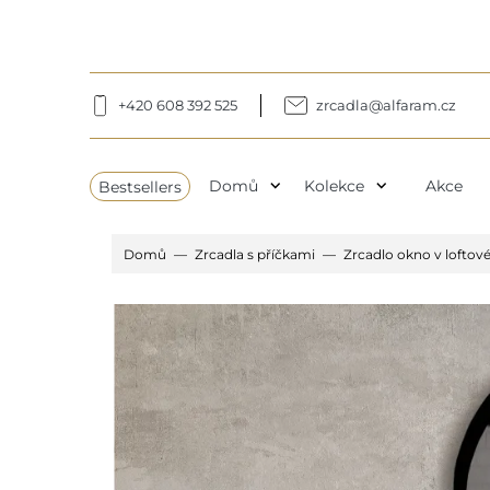
+420 608 392 525
zrcadla@alfaram.cz
expand_more
expand_more
Bestsellers
Domů
Kolekce
Akce
Domů
Zrcadla s příčkami
Zrcadlo okno v loftov