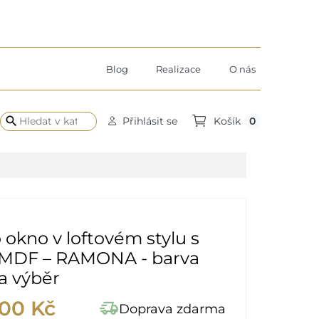
Blog
Realizace
O nás
search
0
Přihlásit se
Košík
 okno v loftovém stylu s
i MDF – RAMONA - barva
a výběr
,00 Kč
delivery_truck_speed
Doprava zdarma