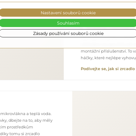
Nastavení souborů cookie
Souhlasím
Snadná montáž
Zásady používání souborů cookie
Zajišťujeme výrobu a dodání
Vzhledem ke specifičnosti 
montážní příslušenství. To 
háčky, které nejlépe vyhov
Podívejte se, jak si zrcad
 mikrovlákna a teplá voda.
ky, dbejte na to, aby měly
ticím prostředkům
 díky tomu si zrcadlo