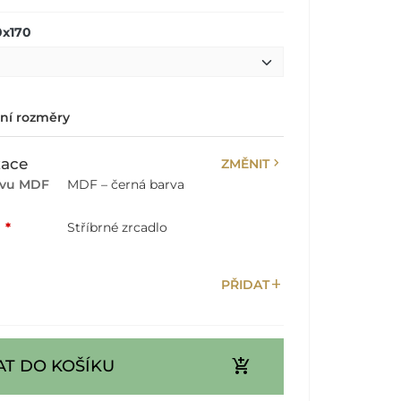
0x170
lní rozměry
chevron_right
zace
ZMĚNIT
rvu MDF
MDF – černá barva
:
*
Stříbrné zrcadlo
add
PŘIDAT
add_shopping_cart
AT DO KOŠÍKU