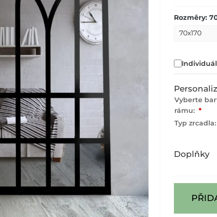
Rozměry: 7
Individuá
Personali
Vyberte ba
rámu:
*
Typ zrcadla
Doplňky
PŘID