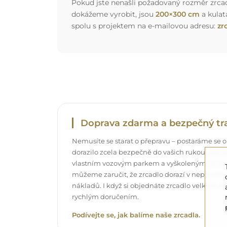
Pokud jste nenašli požadovaný rozměr zrcadl
dokážeme vyrobit, jsou
200×300 cm
a kulat
spolu s projektem na e-mailovou adresu:
zr
Doprava zdarma a bezpečný tr
Nemusíte se starat o přepravu – postaráme se o
dorazilo zcela bezpečně do vašich rukou, a t
vlastním vozovým parkem a vyškoleným pers
můžeme zaručit, že zrcadlo dorazí v neporuše
nákladů. I když si objednáte zrcadlo velkých r
rychlým doručením.
Podívejte se, jak balíme naše zrcadla.