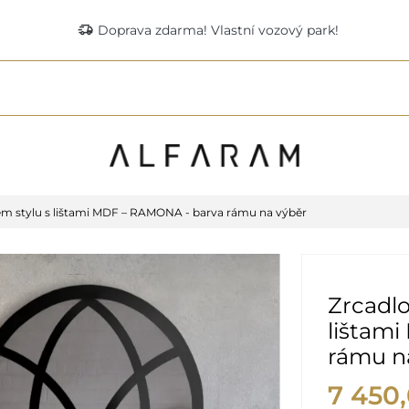
delivery_truck_speed
Doprava zdarma! Vlastní vozový park!
ém stylu s lištami MDF – RAMONA - barva rámu na výběr
Zrcadlo
lištam
rámu n
7 450