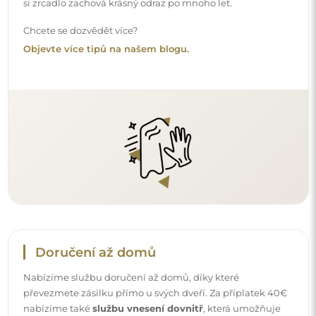
převezmete zásilku přímo u svých dveří. Za příplatek 40€
nabízíme také
službu vnesení dovnitř
, která umožňuje
doručit zásilku přímo do vašeho domu (pro rozměry do
80×120 cm nebo průměr 100 cm). U větších produktů
může být potřeba menší pomoc, např. otevření dveří.
Pokud tuto službu nezvolíte a nezaplatíte při objednávce,
kurýr zásilku do vnitřku vašeho domu nevnese.
Návody
Aby byla montáž a používání našeho zrcadla snadné a
bezstarostné, připravili jsme pro vás podrobné návody.
Najdete v nich všechny kroky nezbytné ke správné