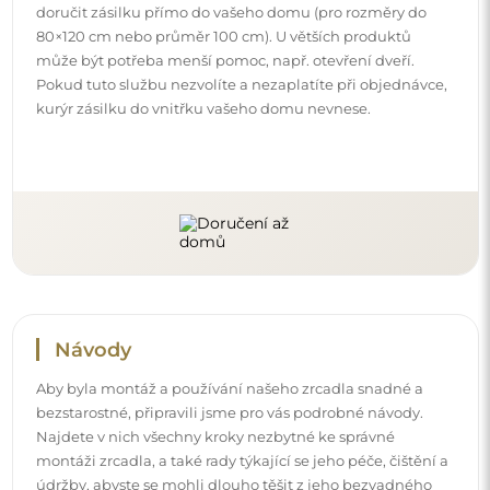
montáži zrcadla, a také rady týkající se jeho péče, čištění a
údržby, abyste se mohli dlouho těšit z jeho bezvadného
vzhledu.
Prohlédněte si návody k montáži a použití.
Sledujte nás a buďte v obraze
Buďte v obraze s našimi novinkami, inspiracemi a
akcemi, objevujte trendy v dekoraci a hledejte nápady
na krásné interiéry. Připojte se k naší komunitě a
podívejte se, co pro vás připravujeme!