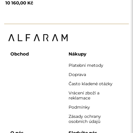
osobních údajů
O nás
Sledujte nás
Spolupráce
Instagram
Kontaktujte nás
Facebook
Pinterest
KONTAKT
Pracujeme od pondělí do pátku od 7:00 do 15:00
Telefon
+420 608 392 525
zrcadla@alfaram.cz
Alfaram sp. z o.o. © 2026
Provedení:
AbcWeb.pl