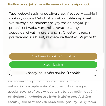
pH (kolem 7). Vyhněte se silným čisticím prostředkům
obsahujícím ocet, čpavek nebo silné kyseliny – díky tomu
si zrcadlo zachová krásný odraz po mnoho let.
Tato webová stránka používá vlastní soubory cookie i
soubory cookie třetích stran, aby mohla zlepšovat
Chcete se dozvědět více?
své služby a na základě analýzy vašich návyků při
Objevte více tipů na našem blogu.
procházení webu vám zobrazovat reklamy
odpovídající vašim preferencím. Chcete-li s jejich
používáním souhlasit, klikněte na tlačítko „Přijmout“.
Nastavení souborů cookie
Souhlasím
Zásady používání souborů cookie
Doručení až domů
Nabízíme službu doručení až domů, díky které