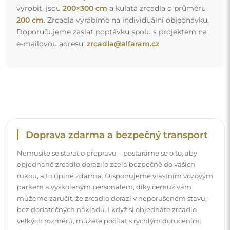
bez dodatečných nákladů. I když si objednáte zrcadlo
velkých rozměrů, můžete počítat s rychlým doručením.
Podívejte se, jak balíme naše zrcadla.
Snadná montáž
Zajišťujeme výrobu a dodání zrcadel, zatímco montáž je
na vaší straně. Vzhledem ke specifičnosti každého prostoru
nenabízíme standardní montážní příslušenství. To vám