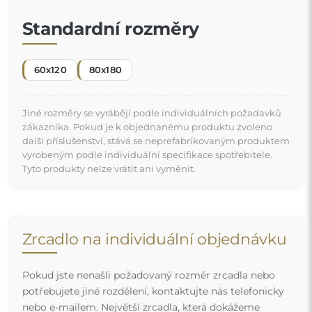
potřebujete jiné rozdělení, kontaktujte nás telefonicky
nebo e-mailem. Největší zrcadla, která dokážeme
vyrobit, jsou
200×300 cm
a kulatá zrcadla o průměru
200 cm
. Zrcadla vyrábíme na individuální objednávku.
Doporučujeme zaslat poptávku spolu s projektem na
e-mailovou adresu:
zrcadla@alfaram.cz
.
Doprava zdarma a bezpečný transport
Nemusíte se starat o přepravu – postaráme se o to, aby
objednané zrcadlo dorazilo zcela bezpečně do vašich
rukou, a to úplně zdarma. Disponujeme vlastním vozovým
parkem a vyškoleným personálem, díky čemuž vám
můžeme zaručit, že zrcadlo dorazí v neporušeném stavu,