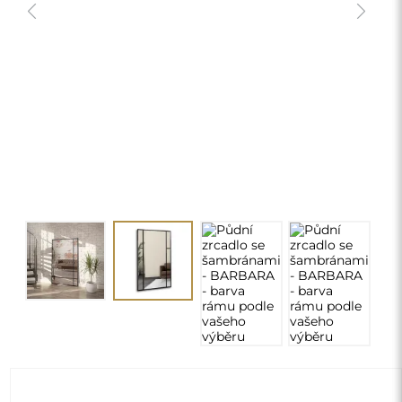
Půdní zrcadlo se šambránami -
BARBARA - barva rámu podle vašeho
výběru
3 920,00 Kč
delivery_truck_speed
Doprava zdarma
Rozměry: 60x120
Individuální rozměry
chevron_right
Personalizace
ZMĚNIT
Barva rámu a lišt:
*
Černý rám a příčky