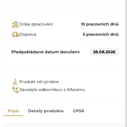
Standardní rozměry
60x120
80x180
Jiné rozměry se vyrábějí podle individuálních požadavků
zákazníka. Pokud je k objednanému produktu zvoleno
další příslušenství, stává se neprefabrikovaným produktem
vyrobeným podle individuální specifikace spotřebitele.
Tyto produkty nelze vrátit ani vyměnit.
Zrcadlo na individuální objednávku
Pokud jste nenašli požadovaný rozměr zrcadla nebo