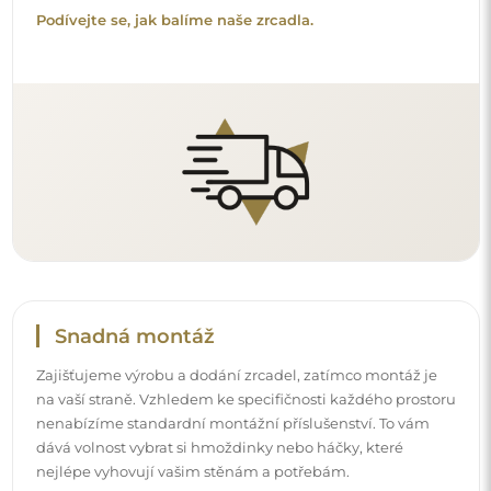
dává volnost vybrat si hmoždinky nebo háčky, které
nejlépe vyhovují vašim stěnám a potřebám.
Podívejte se, jak si zrcadlo namontovat svépomocí.
Čištění a péče
Pro zachování optimálního lesku stačí utěrka z
mikrovlákna a teplá voda. Pokud se rozhodnete pro
specializované přípravky, dbejte na to, aby měly neutrální