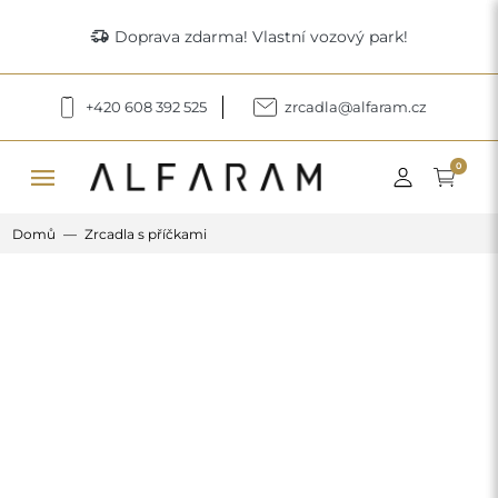
delivery_truck_speed
Doprava zdarma! Vlastní vozový park!
+420 608 392 525
zrcadla@alfaram.cz
menu
0
Domů
Zrcadla s příčkami
Previous
Next