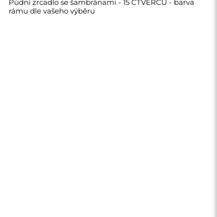
10 160,00 Kč
Obchod
Nákupy
Platební metody
Doprava
Často kladené otázky
Vrácení zboží a
reklamace
Podmínky
Zásady ochrany