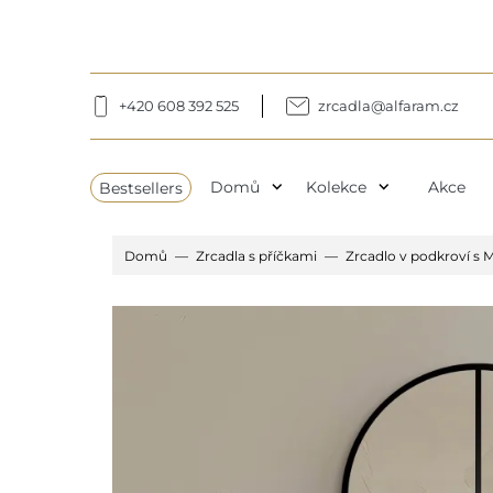
+420 608 392 525
zrcadla@alfaram.cz
expand_more
expand_more
Bestsellers
Domů
Kolekce
Akce
Domů
Zrcadla s příčkami
Zrcadlo v podkroví s 