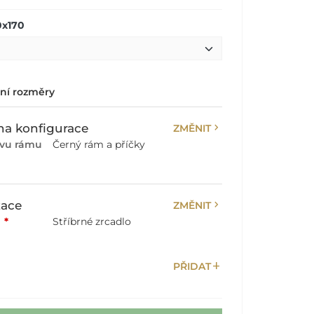
0x170
lní rozměry
chevron_right
a konfigurace
ZMĚNIT
rvu rámu
Černý rám a příčky
chevron_right
zace
ZMĚNIT
:
*
Stříbrné zrcadlo
add
PŘIDAT