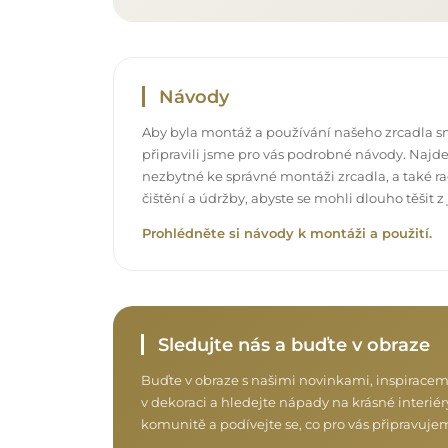
Návody
Aby byla montáž a používání našeho zrcadla s
připravili jsme pro vás podrobné návody. Najde
nezbytné ke správné montáži zrcadla, a také rad
čištění a údržby, abyste se mohli dlouho těšit
Prohlédněte si návody k montáži a použití.
Sledujte nás a buďte v obraze
Buďte v obraze s našimi novinkami, inspiracem
v dekoraci a hledejte nápady na krásné interiéry
komunitě a podívejte se, co pro vás připravuje