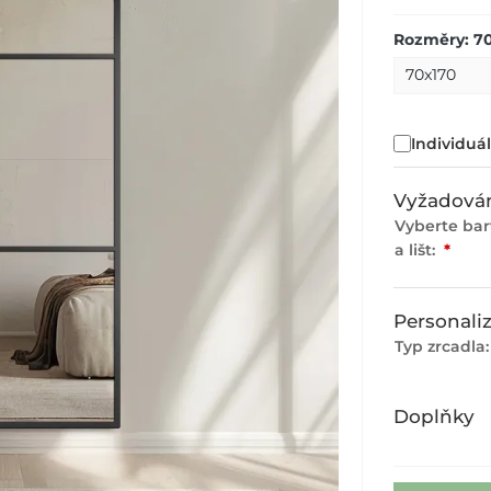
Rozměry: 7
Individuá
Vyžadován
Vyberte ba
a lišt:
*
Personali
Typ zrcadla
Doplňky