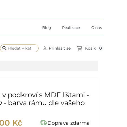
Blog
Realizace
O nás
search
0
Přihlásit se
Košík
 v podkroví s MDF lištami -
- barva rámu dle vašeho
,00 Kč
delivery_truck_speed
Doprava zdarma