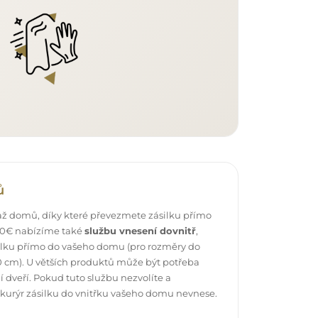
ů
ž domů, díky které převezmete zásilku přímo
 40€ nabízíme také
službu vnesení dovnitř
,
ilku přímo do vašeho domu (pro rozměry do
 cm). U větších produktů může být potřeba
 dveří. Pokud tuto službu nezvolíte a
 kurýr zásilku do vnitřku vašeho domu nevnese.