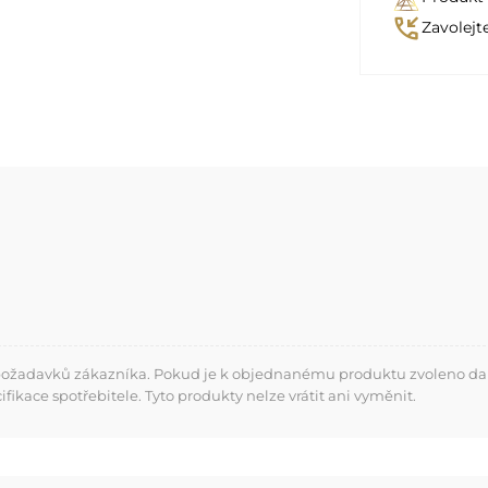
phone_callback
Zavolejt
 požadavků zákazníka. Pokud je k objednanému produktu zvoleno dalš
kace spotřebitele. Tyto produkty nelze vrátit ani vyměnit.