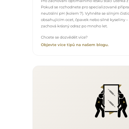
Pro zachování optimálního lesku stačí utěrka z
Pokud se rozhodnete pro specializované příprav
neutrální pH (kolem 7). Vyhněte se silným čis
obsahujícím ocet, čpavek nebo silné kyseliny –
zachová krásný odraz po mnoho let.
Chcete se dozvědět více?
Objevte více tipů na našem blogu.