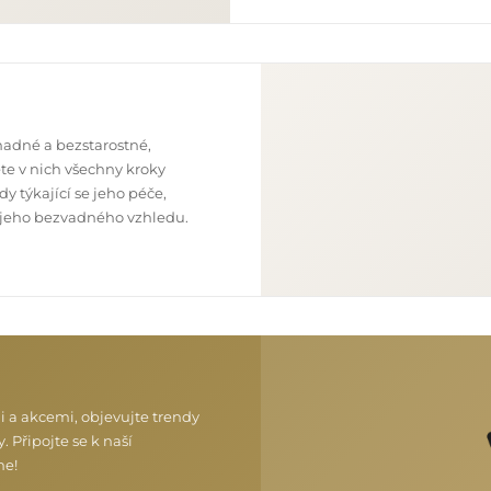
nadné a bezstarostné,
te v nich všechny kroky
y týkající se jeho péče,
 z jeho bezvadného vzhledu.
i a akcemi, objevujte trendy
. Připojte se k naší
me!