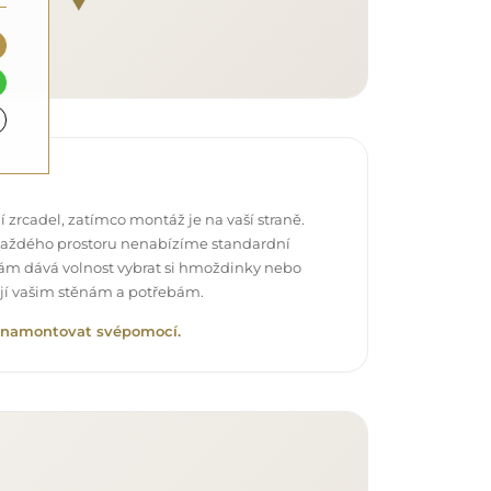
 zrcadel, zatímco montáž je na vaší straně.
každého prostoru nenabízíme standardní
vám dává volnost vybrat si hmoždinky nebo
ují vašim stěnám a potřebám.
lo namontovat svépomocí.