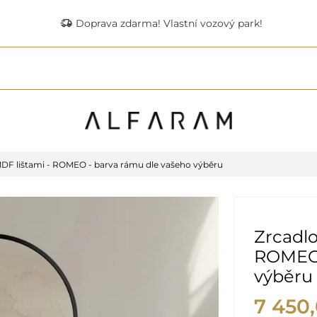
delivery_truck_speed
Doprava zdarma! Vlastní vozový park!
MDF lištami - ROMEO - barva rámu dle vašeho výběru
Zrcadlo
ROMEO 
výběru
7 450