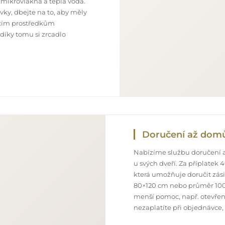
 mikrovlákna a teplá voda.
ky, dbejte na to, aby měly
ticím prostředkům
 díky tomu si zrcadlo
Doručení až dom
Nabízíme službu doručení a
u svých dveří. Za příplatek
která umožňuje doručit zás
80×120 cm nebo průměr 100
menší pomoc, např. otevření
nezaplatíte při objednávce,