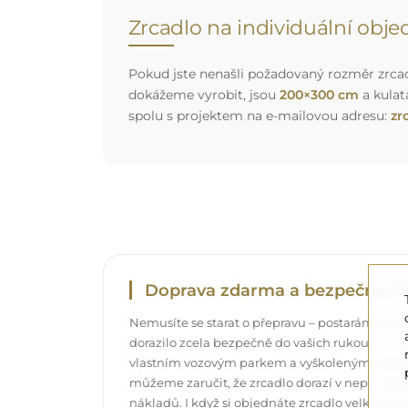
Zrcadlo na individuální obj
Pokud jste nenašli požadovaný rozměr zrcadl
dokážeme vyrobit, jsou
200×300 cm
a kulat
spolu s projektem na e-mailovou adresu:
zr
Doprava zdarma a bezpečný tr
Nemusíte se starat o přepravu – postaráme se o
dorazilo zcela bezpečně do vašich rukou, a t
vlastním vozovým parkem a vyškoleným pers
můžeme zaručit, že zrcadlo dorazí v neporuše
nákladů. I když si objednáte zrcadlo velkých r