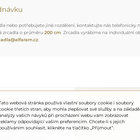
ednávku
a nebo potřebujete jiné rozdělení, kontaktujte nás telefonicky n
á zrcadla o průměru
200 cm
. Zrcadla vyrábíme na individuální
cadla@alfaram.cz
.
ansport
Tato webová stránka používá vlastní soubory cookie i soubory
cookie třetích stran, aby mohla zlepšovat své služby a na základě
 to, aby objednané zrcadlo
analýzy vašich návyků při procházení webu vám zobrazovat
o úplně zdarma. Disponujeme
reklamy odpovídající vašim preferencím. Chcete-li s jejich
onálem, díky čemuž vám
používáním souhlasit, klikněte na tlačítko „Přijmout“.
ném stavu, bez dodatečných
ozměrů, můžete počítat s