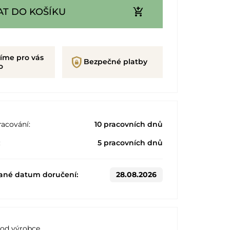
add_shopping_cart
AT DO KOŠÍKU
íme pro vás
shield_lock
Bezpečné platby
o
acování:
10 pracovních dnů
:
5 pracovních dnů
ané datum doručení:
28.08.2026
 od výrobce