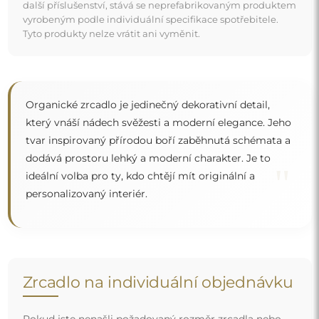
Pokud jste nenašli požadovaný rozměr zrcadla nebo
potřebujete jiné rozdělení, kontaktujte nás telefonicky
nebo e-mailem. Největší zrcadla, která dokážeme
vyrobit, jsou
200×300 cm
a kulatá zrcadla o průměru
200 cm
. Zrcadla vyrábíme na individuální objednávku.
Doporučujeme zaslat poptávku spolu s projektem na
e-mailovou adresu:
zrcadla@alfaram.cz
.
Doprava zdarma a bezpečný transport
Nemusíte se starat o přepravu – postaráme se o to, aby
objednané zrcadlo dorazilo zcela bezpečně do vašich
rukou, a to úplně zdarma. Disponujeme vlastním vozovým