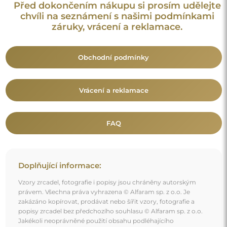
popisy zrcadel bez předchozího souhlasu © Alfaram sp. z o.o.
Jakékoli neoprávněné použití obsahu podléhajícího
duševnímu vlastnictví (za účelem zisku zejména) představuje
trestný čin.
Dekorativní prvky viditelné na fotografiích slouží výhradně k
aranžování a nejsou součástí zrcadla.
Mohlo by vás také zajímat
Koupelnové zrcadlo nepravidelného tvaru - OBSYDIAN