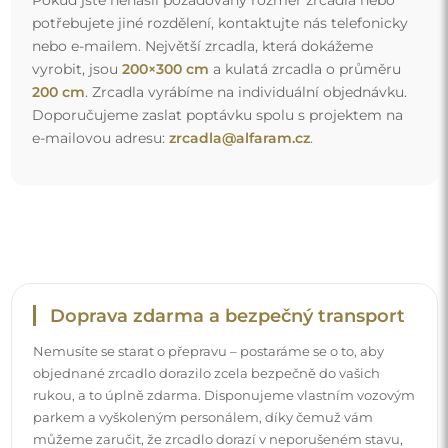
parkem a vyškoleným personálem, díky čemuž vám
můžeme zaručit, že zrcadlo dorazí v neporušeném stavu,
bez dodatečných nákladů. I když si objednáte zrcadlo
velkých rozměrů, můžete počítat s rychlým doručením.
Podívejte se, jak balíme naše zrcadla.
Snadná montáž
Zajišťujeme výrobu a dodání zrcadel, zatímco montáž je