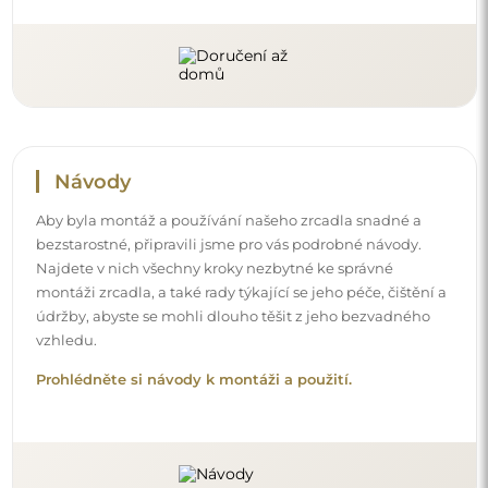
Sledujte nás a buďte v obraze
Buďte v obraze s našimi novinkami, inspiracemi a
akcemi, objevujte trendy v dekoraci a hledejte nápady
na krásné interiéry. Připojte se k naší komunitě a
podívejte se, co pro vás připravujeme!