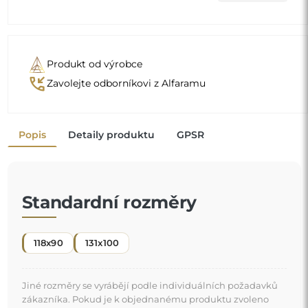
Jiné rozměry se vyrábějí podle individuálních požadavků
zákazníka. Pokud je k objednanému produktu zvoleno
další příslušenství, stává se neprefabrikovaným produktem
vyrobeným podle individuální specifikace spotřebitele.
Tyto produkty nelze vrátit ani vyměnit.
Organické zrcadlo je jedinečný dekorativní detail,
který vnáší nádech svěžesti a moderní elegance. Jeho
tvar inspirovaný přírodou boří zaběhnutá schémata a
dodává prostoru lehký a moderní charakter. Je to
"
ideální volba pro ty, kdo chtějí mít originální a
personalizovaný interiér.
Zrcadlo na individuální objednávku