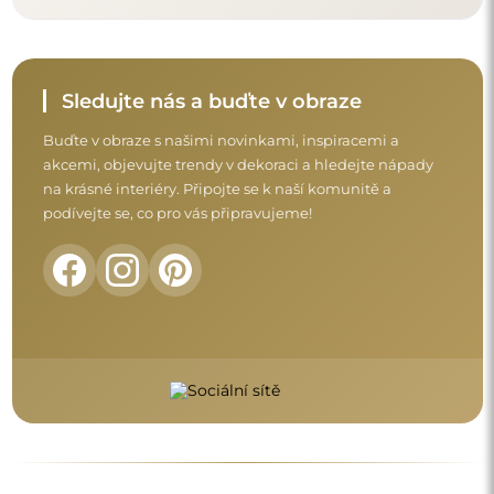
Před dokončením nákupu si prosím udělejte
chvíli na seznámení s našimi podmínkami
záruky, vrácení a reklamace.
Obchodní podmínky
Vrácení a reklamace
FAQ
Doplňující informace:
Vzory zrcadel, fotografie i popisy jsou chráněny autorským
právem. Všechna práva vyhrazena © Alfaram sp. z o.o. Je
zakázáno kopírovat, prodávat nebo šířit vzory, fotografie a