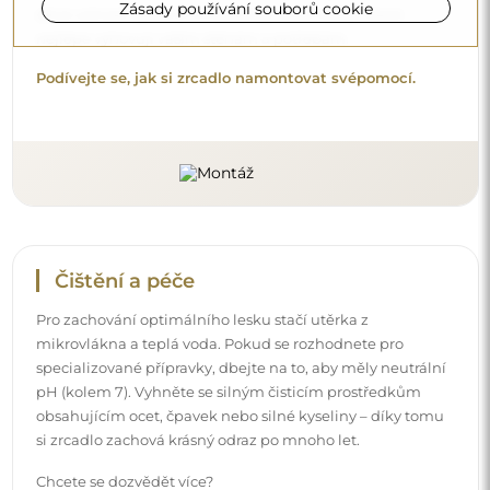
Zásady používání souborů cookie
Chcete se dozvědět více?
Objevte více tipů na našem blogu.
Doručení až domů
Nabízíme službu doručení až domů, díky které
převezmete zásilku přímo u svých dveří. Za příplatek 40€
nabízíme také
službu vnesení dovnitř
, která umožňuje
doručit zásilku přímo do vašeho domu (pro rozměry do
80×120 cm nebo průměr 100 cm). U větších produktů
může být potřeba menší pomoc, např. otevření dveří.
Pokud tuto službu nezvolíte a nezaplatíte při objednávce,
kurýr zásilku do vnitřku vašeho domu nevnese.