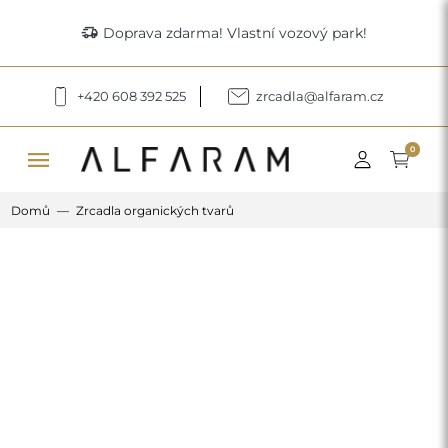
delivery_truck_speed
Doprava zdarma! Vlastní vozový park!
+420 608 392 525
zrcadla@alfaram.cz
menu
0
Domů
Zrcadla organických tvarů
Previous
Next