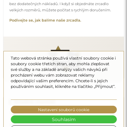
na vaší straně. Vzhledem ke specifičnosti každého prostoru
nenabízíme standardní montážní příslušenství. To vám
dává volnost vybrat si hmoždinky nebo háčky, které
nejlépe vyhovují vašim stěnám a potřebám.
Podívejte se, jak si zrcadlo namontovat svépomocí.
Tato webová stránka používá vlastní soubory cookie i
soubory cookie třetích stran, aby mohla zlepšovat
své služby a na základě analýzy vašich návyků při
procházení webu vám zobrazovat reklamy
odpovídající vašim preferencím. Chcete-li s jejich
Čištění a péče
používáním souhlasit, klikněte na tlačítko „Přijmout“.
Pro zachování optimálního lesku stačí utěrka z
mikrovlákna a teplá voda. Pokud se rozhodnete pro
specializované přípravky, dbejte na to, aby měly neutrální
Nastavení souborů cookie
pH (kolem 7). Vyhněte se silným čisticím prostředkům
Souhlasím
obsahujícím ocet, čpavek nebo silné kyseliny – díky tomu
si zrcadlo zachová krásný odraz po mnoho let.