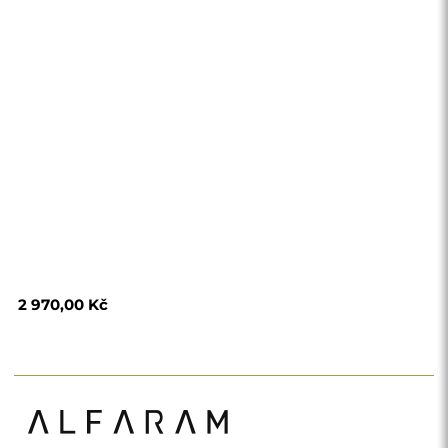
Obchod
Nákupy
Platební metody
Doprava
Často kladené otázky
Vrácení zboží a
reklamace
Podmínky
Zásady ochrany
osobních údajů
O nás
Sledujte nás
Spolupráce
Instagram
Kontaktujte nás
Facebook
Pinterest