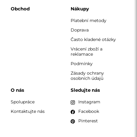
KONTAKT
Pracujeme od pondělí do pátku od 7:00 do 15:00
Telefon
+420 608 392 525
zrcadla@alfaram.cz
Alfaram sp. z o.o. © 2026
Provedení:
AbcWeb.pl