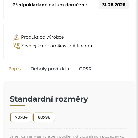
Předpokládané datum doručení:
31.08.2026
Produkt od výrobce
phone_callback
Zavolejte odborníkovi z Alfaramu
Popis
Detaily produktu
GPSR
Standardní rozměry
70x84
80x96
Jiné rozměry se vyrábějí podle individuálních požadavků