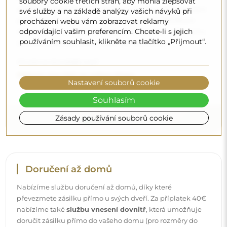
soubory cookie třetích stran, aby mohla zlepšovat
specializované přípravky, dbejte na to, aby měly neutrální
své služby a na základě analýzy vašich návyků při
pH (kolem 7). Vyhněte se silným čisticím prostředkům
procházení webu vám zobrazovat reklamy
odpovídající vašim preferencím. Chcete-li s jejich
obsahujícím ocet, čpavek nebo silné kyseliny – díky tomu
používáním souhlasit, klikněte na tlačítko „Přijmout“.
si zrcadlo zachová krásný odraz po mnoho let.
Chcete se dozvědět více?
Objevte více tipů na našem blogu.
Nastavení souborů cookie
Souhlasím
Zásady používání souborů cookie
Doručení až domů
Nabízíme službu doručení až domů, díky které
převezmete zásilku přímo u svých dveří. Za příplatek 40€
nabízíme také
službu vnesení dovnitř
, která umožňuje
doručit zásilku přímo do vašeho domu (pro rozměry do