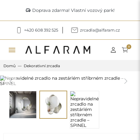
delivery_truck_speed
Doprava zdarma! Vlastní vozový park!
+420 608 392 525
zrcadla@alfaram.cz
menu
0
Domů
Dekorativní zrcadla
Previous
Next