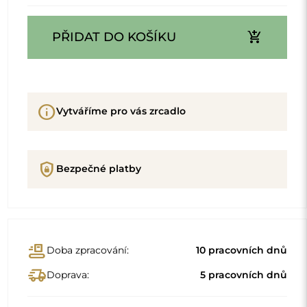
add_shopping_cart
PŘIDAT DO KOŠÍKU
info
Vytváříme pro vás zrcadlo
shield_lock
Bezpečné platby
conveyor_belt
Doba zpracování:
10 pracovních dnů
delivery_truck_speed
Doprava:
5 pracovních dnů