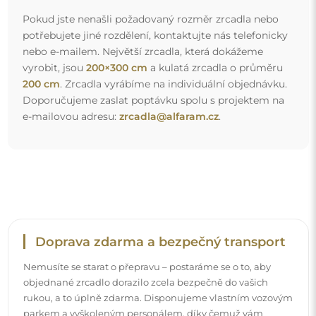
Pokud jste nenašli požadovaný rozměr zrcadla nebo
potřebujete jiné rozdělení, kontaktujte nás telefonicky
nebo e-mailem. Největší zrcadla, která dokážeme
vyrobit, jsou
200×300 cm
a kulatá zrcadla o průměru
200 cm
. Zrcadla vyrábíme na individuální objednávku.
Doporučujeme zaslat poptávku spolu s projektem na
e-mailovou adresu:
zrcadla@alfaram.cz
.
Doprava zdarma a bezpečný transport
Nemusíte se starat o přepravu – postaráme se o to, aby
objednané zrcadlo dorazilo zcela bezpečně do vašich
rukou, a to úplně zdarma. Disponujeme vlastním vozovým
parkem a vyškoleným personálem, díky čemuž vám