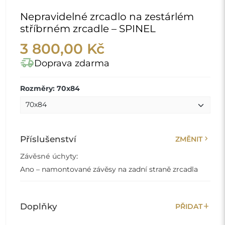
Nepravidelné zrcadlo na zestárlém
stříbrném zrcadle – SPINEL
3 800,00 Kč
delivery_truck_speed
Doprava zdarma
Rozměry: 70x84
chevron_right
Příslušenství
ZMĚNIT
Závěsné úchyty:
Ano – namontované závěsy na zadní straně zrcadla
add
Doplňky
PŘIDAT