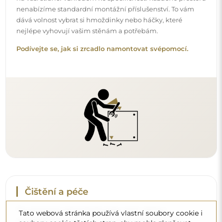
nenabízíme standardní montážní příslušenství. To vám
dává volnost vybrat si hmoždinky nebo háčky, které
nejlépe vyhovují vašim stěnám a potřebám.
Podívejte se, jak si zrcadlo namontovat svépomocí.
Čištění a péče
Pro zachování optimálního lesku stačí utěrka z
Tato webová stránka používá vlastní soubory cookie i
mikrovlákna a teplá voda. Pokud se rozhodnete pro