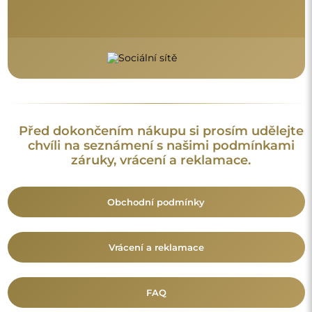
FAQ
Doplňující informace:
Vzory zrcadel, fotografie i popisy jsou chráněny autorským
právem. Všechna práva vyhrazena © Alfaram sp. z o.o. Je
zakázáno kopírovat, prodávat nebo šířit vzory, fotografie a
popisy zrcadel bez předchozího souhlasu © Alfaram sp. z o.o.
Jakékoli neoprávněné použití obsahu podléhajícího
duševnímu vlastnictví (za účelem zisku zejména) představuje
trestný čin.
Dekorativní prvky viditelné na fotografiích slouží výhradně k
aranžování a nejsou součástí zrcadla.
Mohlo by vás také zajímat