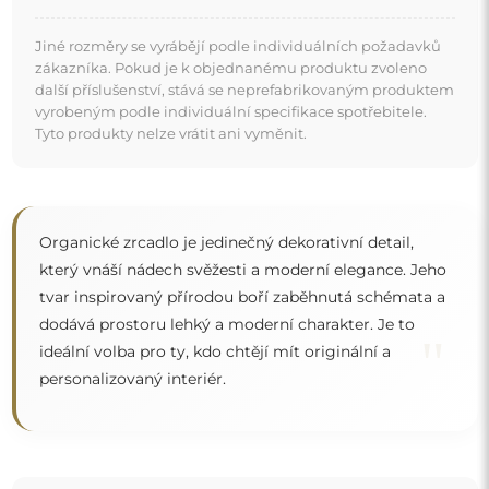
Zrcadlo na individuální objednávku
Pokud jste nenašli požadovaný rozměr zrcadla nebo
potřebujete jiné rozdělení, kontaktujte nás telefonicky
nebo e-mailem. Největší zrcadla, která dokážeme
vyrobit, jsou
200×300 cm
a kulatá zrcadla o průměru
200 cm
. Zrcadla vyrábíme na individuální objednávku.
Doporučujeme zaslat poptávku spolu s projektem na
e-mailovou adresu:
zrcadla@alfaram.cz
.
Doprava zdarma a bezpečný transport