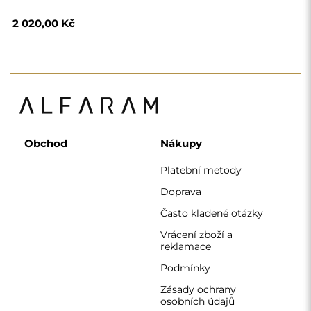
Zásady ochrany
osobních údajů
O nás
Sledujte nás
Spolupráce
Instagram
Kontaktujte nás
Facebook
Pinterest
KONTAKT
Pracujeme od pondělí do pátku od 7:00 do 15:00
Telefon
+420 608 392 525
zrcadla@alfaram.cz