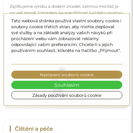
Čištění a péče
Pro zachování optimálního lesku stačí utěrka z
Tato webová stránka používá vlastní soubory cookie i
mikrovlákna a teplá voda. Pokud se rozhodnete pro
soubory cookie třetích stran, aby mohla zlepšovat
své služby a na základě analýzy vašich návyků při
specializované přípravky, dbejte na to, aby měly neutrální
procházení webu vám zobrazovat reklamy
pH (kolem 7). Vyhněte se silným čisticím prostředkům
odpovídající vašim preferencím. Chcete-li s jejich
obsahujícím ocet, čpavek nebo silné kyseliny – díky tomu
používáním souhlasit, klikněte na tlačítko „Přijmout“.
si zrcadlo zachová krásný odraz po mnoho let.
Chcete se dozvědět více?
Objevte více tipů na našem blogu.
Nastavení souborů cookie
Souhlasím
Zásady používání souborů cookie
Doručení až domů