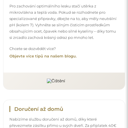
Nabízíme službu doručení až domů, díky které
převezmete zásilku přímo u svých dveří. Za příplatek 40€
nabízíme také
službu vnesení dovnitř
, která umožňuje
doručit zásilku přímo do vašeho domu (pro rozměry do
80×120 cm nebo průměr 100 cm). U větších produktů
může být potřeba menší pomoc, např. otevření dveří.
Pokud tuto službu nezvolíte a nezaplatíte při objednávce,
kurýr zásilku do vnitřku vašeho domu nevnese.
Návody
Aby byla montáž a používání našeho zrcadla snadné a
bezstarostné, připravili jsme pro vás podrobné návody.