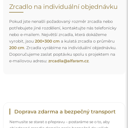
Nemusíte se starat o přepravu – postaráme se o to, aby
objednané zrcadlo dorazilo zcela bezpečně do vašich
rukou, a to úplně zdarma. Disponujeme vlastním vozovým
parkem a vyškoleným personálem, díky čemuž vám
můžeme zaručit, že zrcadlo dorazí v neporušeném stavu,
bez dodatečných nákladů. I když si objednáte zrcadlo
velkých rozměrů, můžete počítat s rychlým doručením.
Podívejte se, jak balíme naše zrcadla.