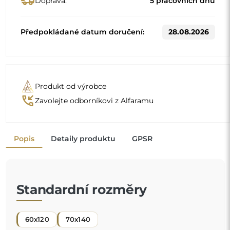
60x120
70x140
Jiné rozměry se vyrábějí podle individuálních požadavků
zákazníka. Pokud je k objednanému produktu zvoleno
další příslušenství, stává se neprefabrikovaným produktem
vyrobeným podle individuální specifikace spotřebitele.
Tyto produkty nelze vrátit ani vyměnit.
Organické zrcadlo je jedinečný dekorativní detail,
který vnáší nádech svěžesti a moderní elegance. Jeho
tvar inspirovaný přírodou boří zaběhnutá schémata a
dodává prostoru lehký a moderní charakter. Je to
"
ideální volba pro ty, kdo chtějí mít originální a
personalizovaný interiér.