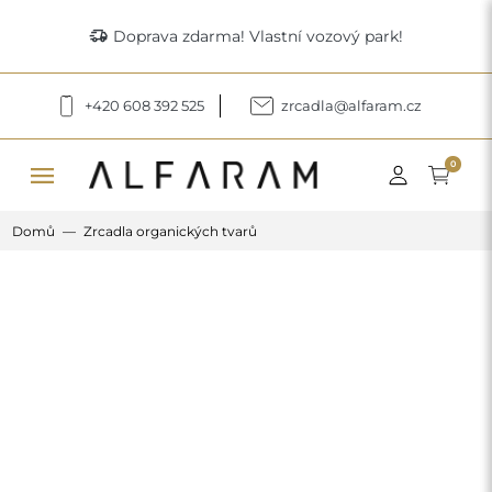
delivery_truck_speed
Doprava zdarma! Vlastní vozový park!
+420 608 392 525
zrcadla@alfaram.cz
menu
0
Domů
Zrcadla organických tvarů
Previous
Next