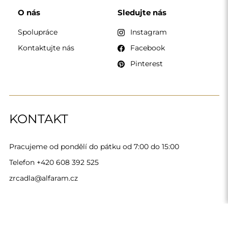
Alfaram sp. z o.o. © 2026
Provedení:
AbcWeb.pl