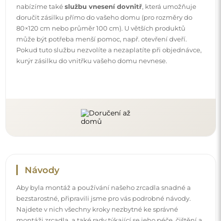
Najdete v nich všechny kroky nezbytné ke správné
montáži zrcadla, a také rady týkající se jeho péče, čištění a
údržby, abyste se mohli dlouho těšit z jeho bezvadného
vzhledu.
Prohlédněte si návody k montáži a použití.
Sledujte nás a buďte v obraze
Buďte v obraze s našimi novinkami, inspiracemi a
akcemi, objevujte trendy v dekoraci a hledejte nápady
na krásné interiéry. Připojte se k naší komunitě a
podívejte se, co pro vás připravujeme!