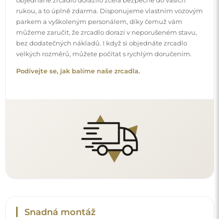
Snadná montáž
Zajišťujeme výrobu a dodání zrcadel, zatímco montáž je
na vaší straně. Vzhledem ke specifičnosti každého prostoru
nenabízíme standardní montážní příslušenství. To vám
dává volnost vybrat si hmoždinky nebo háčky, které
nejlépe vyhovují vašim stěnám a potřebám.
Podívejte se, jak si zrcadlo namontovat svépomocí.