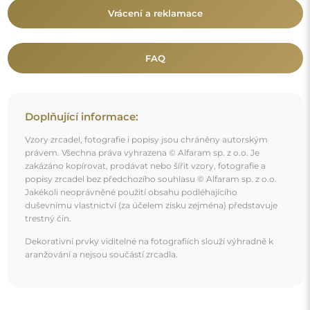
Mohlo by vás také zajímat
Dekorativní zrcadlo v ažurovém mdf rámu - IDALIA