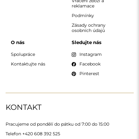
Telefon
+420 608 392 525
zrcadla@alfaram.cz
Alfaram sp. z o.o. © 2026
Provedení:
AbcWeb.pl