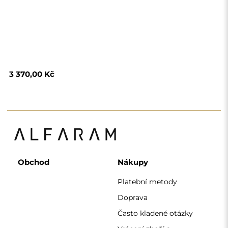
Často kladené otázky
Vrácení zboží a
reklamace
Podmínky
Zásady ochrany
osobních údajů
O nás
Sledujte nás
Spolupráce
Instagram
Kontaktujte nás
Facebook
Pinterest
KONTAKT
Pracujeme od pondělí do pátku od 7:00 do 15:00