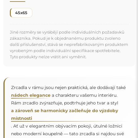
. Ať už v elegantním obývacím pokoji, útulné ložnici
"
nebo moderní koupelně — tato zrcadla si najdou své
místo a zkrášlí prostor.
Zrcadlo na individuální objednávku
Pokud jste nenašli požadovaný rozměr zrcadla nebo
potřebujete jiné rozdělení, kontaktujte nás telefonicky
nebo e-mailem. Největší zrcadla, která dokážeme
vyrobit, jsou
200×300 cm
a kulatá zrcadla o průměru
200 cm
. Zrcadla vyrábíme na individuální objednávku.
Doporučujeme zaslat poptávku spolu s projektem na
e-mailovou adresu:
zrcadla@alfaram.cz
.