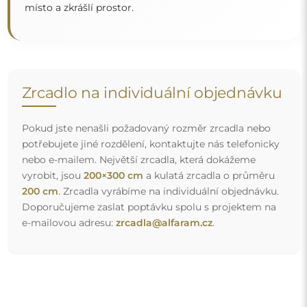
Doprava zdarma a bezpečný transport
Nemusíte se starat o přepravu – postaráme se o to, aby
objednané zrcadlo dorazilo zcela bezpečně do vašich
rukou, a to úplně zdarma. Disponujeme vlastním vozovým
parkem a vyškoleným personálem, díky čemuž vám
můžeme zaručit, že zrcadlo dorazí v neporušeném stavu,
bez dodatečných nákladů. I když si objednáte zrcadlo
velkých rozměrů, můžete počítat s rychlým doručením.
Podívejte se, jak balíme naše zrcadla.