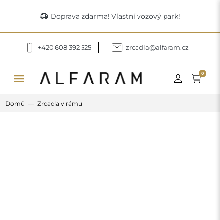
delivery_truck_speed
Doprava zdarma! Vlastní vozový park!
+420 608 392 525
zrcadla@alfaram.cz
menu
0
Domů
Zrcadla v rámu
Previous
Next