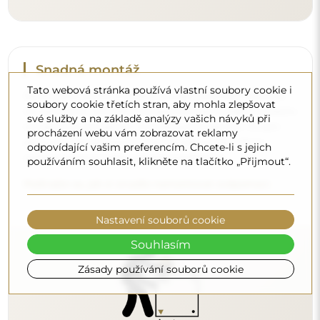
Tato webová stránka používá vlastní soubory cookie i
Čištění a péče
soubory cookie třetích stran, aby mohla zlepšovat
své služby a na základě analýzy vašich návyků při
Pro zachování optimálního lesku stačí utěrka z
procházení webu vám zobrazovat reklamy
mikrovlákna a teplá voda. Pokud se rozhodnete pro
odpovídající vašim preferencím. Chcete-li s jejich
specializované přípravky, dbejte na to, aby měly neutrální
používáním souhlasit, klikněte na tlačítko „Přijmout“.
pH (kolem 7). Vyhněte se silným čisticím prostředkům
obsahujícím ocet, čpavek nebo silné kyseliny – díky tomu
si zrcadlo zachová krásný odraz po mnoho let.
Nastavení souborů cookie
Chcete se dozvědět více?
Souhlasím
Objevte více tipů na našem blogu.
Zásady používání souborů cookie