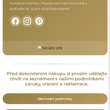
Vrácení a reklamace
FAQ
Doplňující informace:
Vzory zrcadel, fotografie i popisy jsou chráněny autorským
právem. Všechna práva vyhrazena © Alfaram sp. z o.o. Je
zakázáno kopírovat, prodávat nebo šířit vzory, fotografie a
popisy zrcadel bez předchozího souhlasu © Alfaram sp. z o.o.
Jakékoli neoprávněné použití obsahu podléhajícího
duševnímu vlastnictví (za účelem zisku zejména) představuje
trestný čin.
Dekorativní prvky viditelné na fotografiích slouží výhradně k
aranžování a nejsou součástí zrcadla.