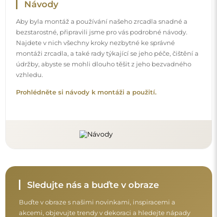
Buďte v obraze s našimi novinkami, inspiracemi a
akcemi, objevujte trendy v dekoraci a hledejte nápady
na krásné interiéry. Připojte se k naší komunitě a
podívejte se, co pro vás připravujeme!
Před dokončením nákupu si prosím udělejte
chvíli na seznámení s našimi podmínkami
záruky, vrácení a reklamace.
Obchodní podmínky