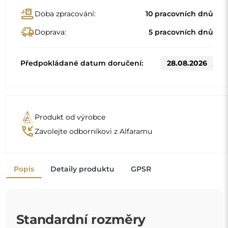
Standardní rozměry
45x65
Jiné rozměry se vyrábějí podle individuálních požadavků
zákazníka. Pokud je k objednanému produktu zvoleno
další příslušenství, stává se neprefabrikovaným produktem
vyrobeným podle individuální specifikace spotřebitele.
Tyto produkty nelze vrátit ani vyměnit.
Zrcadla v rámu jsou nejen praktická, ale dodávají také
nádech elegance
a charakteru vašemu interiéru.
Rám zrcadlo zvýrazňuje, podtrhuje jeho tvar a styl
a zároveň se harmonicky začleňuje do výzdoby
místnosti