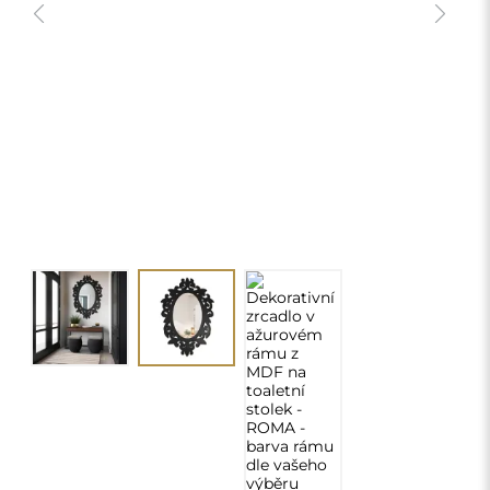
Dekorativní zrcadlo v ažurovém rámu
z MDF na toaletní stolek - ROMA -
barva rámu dle vašeho výběru
2 130,00 Kč
delivery_truck_speed
Doprava zdarma
Rozměry: 45x65
chevron_right
Personalizace
ZMĚNIT
Vyberte barvu MDF rámu:
*
MDF – černá barva