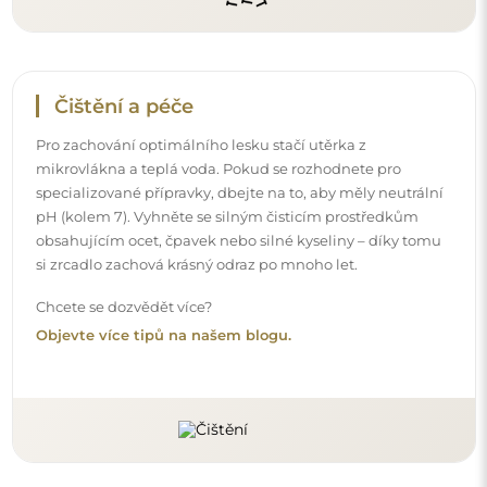
Doručení až domů
Nabízíme službu doručení až domů, díky které
převezmete zásilku přímo u svých dveří. Za příplatek 40€
nabízíme také
službu vnesení dovnitř
, která umožňuje
doručit zásilku přímo do vašeho domu (pro rozměry do
80×120 cm nebo průměr 100 cm). U větších produktů
může být potřeba menší pomoc, např. otevření dveří.
Pokud tuto službu nezvolíte a nezaplatíte při objednávce,
kurýr zásilku do vnitřku vašeho domu nevnese.