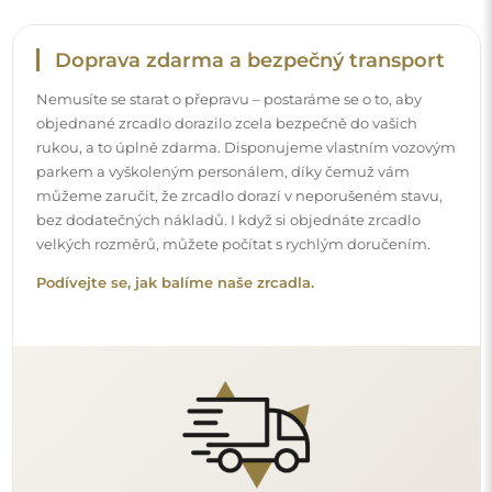
Snadná montáž
Zajišťujeme výrobu a dodání zrcadel, zatímco montáž je
na vaší straně. Vzhledem ke specifičnosti každého prostoru
nenabízíme standardní montážní příslušenství. To vám
dává volnost vybrat si hmoždinky nebo háčky, které
nejlépe vyhovují vašim stěnám a potřebám.
Podívejte se, jak si zrcadlo namontovat svépomocí.