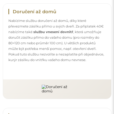
Návody
Aby byla montáž a používání našeho zrcadla snadné a
bezstarostné, připravili jsme pro vás podrobné návody.
Najdete v nich všechny kroky nezbytné ke správné
montáži zrcadla, a také rady týkající se jeho péče, čištění a
údržby, abyste se mohli dlouho těšit z jeho bezvadného
vzhledu.
Prohlédněte si návody k montáži a použití.
Sledujte nás a buďte v obraze