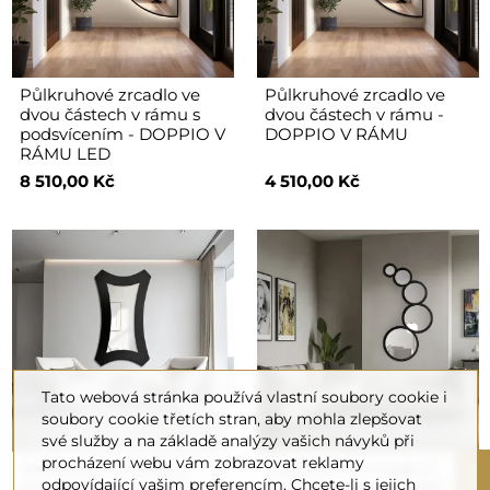
Půlkruhové zrcadlo ve
Půlkruhové zrcadlo ve
dvou částech v rámu s
dvou částech v rámu -
podsvícením - DOPPIO V
DOPPIO V RÁMU
RÁMU LED
8 510,00 Kč
4 510,00 Kč
Tato webová stránka používá vlastní soubory cookie i
soubory cookie třetích stran, aby mohla zlepšovat
své služby a na základě analýzy vašich návyků při
procházení webu vám zobrazovat reklamy
Dekorativní zrcadlo v
Dekorativní zrcadlo 5
odpovídající vašim preferencím. Chcete-li s jejich
širokém rámu z MDF -
koleček v rámu z MDF -