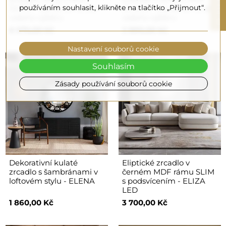
R
používáním souhlasit, klikněte na tlačítko „Přijmout“.
DORA - barva rámu dle
DYZMA - barva rámu dle
vašeho výběru
vašeho výběru
F
I
L
T
E
6 570,00 Kč
2 890,00 Kč
Nastavení souborů cookie
Souhlasím
Zásady používání souborů cookie
Dekorativní kulaté
Eliptické zrcadlo v
zrcadlo s šambránami v
černém MDF rámu SLIM
loftovém stylu - ELENA
s podsvícením - ELIZA
LED
1 860,00 Kč
3 700,00 Kč