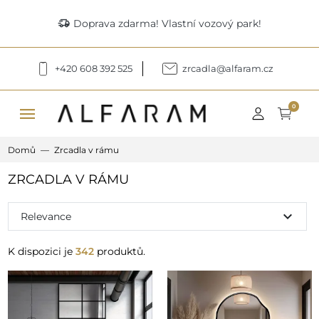
delivery_truck_speed
Doprava zdarma! Vlastní vozový park!
+420 608 392 525
zrcadla@alfaram.cz
menu
0
Domů
Zrcadla v rámu
ZRCADLA V RÁMU
expand_more
Relevance
K dispozici je
342
produktů.