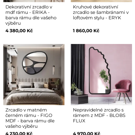
Dekorativní zrcadlo v
Kruhové dekorativní
mdf rámu - ERIKA -
zrcadlo se šambránami v
barva rámu dle vašeho
loftovém stylu - ERYK
výběru
4 380,00 Kč
1 860,00 Kč
Zrcadlo v matném
Nepravidelné zrcadlo s
černém rámu - FIGO
rámem z MDF - BLOBS
MDF - barva rámu dle
FLUX
vašeho výběru
4 230,00 Kč
4 970,00 Kč