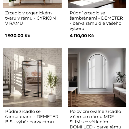
Zrcadlo v organickém
Půdní zrcadlo se
tvaru v rámu - CYRKON
šambránami - DEMETER
V RÁMU
- barva rámu dle vašeho
výběru
1 930,00 Kč
4 110,00 Kč
Půdní zrcadlo se
Poloviční oválné zrcadlo
šambránami - DEMETER
v černém rámu MDF
BIS - výběr barvy rámu
SLIM s osvětlením -
DOMI LED - barva rámu