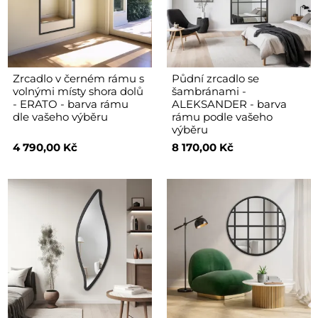
Zrcadlo v černém rámu s
Půdní zrcadlo se
volnými místy shora dolů
šambránami -
- ERATO - barva rámu
ALEKSANDER - barva
dle vašeho výběru
rámu podle vašeho
výběru
4 790,00 Kč
8 170,00 Kč