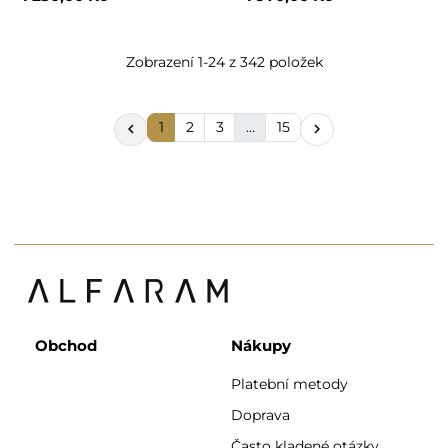
Zobrazení 1-24 z 342 položek
1
2
3
…
15


Obchod
Nákupy
Platební metody
Doprava
Často kladené otázky