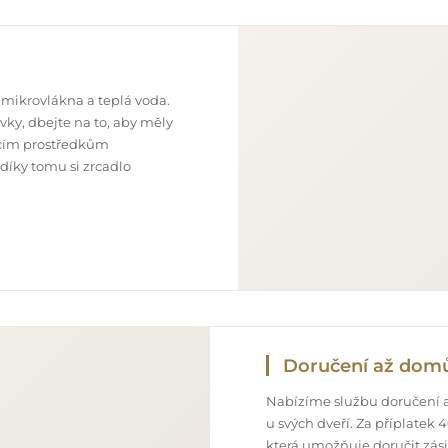
 mikrovlákna a teplá voda.
ky, dbejte na to, aby měly
ticím prostředkům
 díky tomu si zrcadlo
Doručení až dom
Nabízíme službu doručení a
u svých dveří. Za příplatek
která umožňuje doručit zás