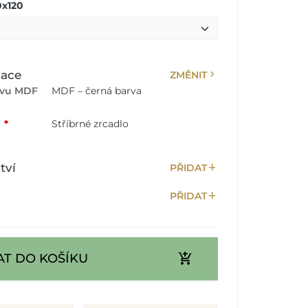
0x120
chevron_right
zace
ZMĚNIT
rvu MDF
MDF – černá barva
:
*
Stříbrné zrcadlo
add
tví
PŘIDAT
add
PŘIDAT
add_shopping_cart
AT DO KOŠÍKU