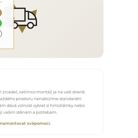
 zrcadel, zatímco montáž je na vaší straně.
každého prostoru nenabízíme standardní
vám dává volnost vybrat si hmoždinky nebo
ují vašim stěnám a potřebám.
lo namontovat svépomocí.