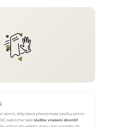
ů
ž domů, díky které převezmete zásilku přímo
 40€ nabízíme také
službu vnesení dovnitř
,
ilku přímo do vašeho domu (pro rozměry do