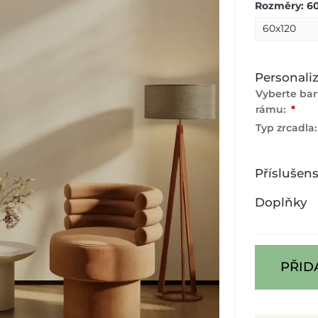
Rozměry: 6
Personali
Vyberte ba
rámu:
*
Typ zrcadla
Příslušens
Doplňky
PŘID