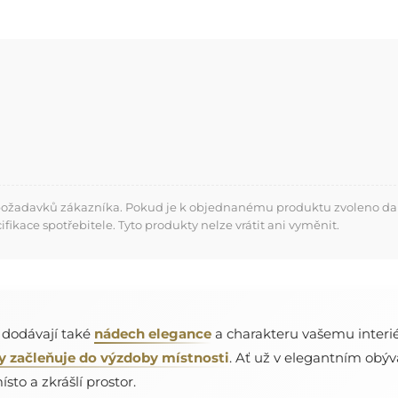
 požadavků zákazníka. Pokud je k objednanému produktu zvoleno dalš
kace spotřebitele. Tyto produkty nelze vrátit ani vyměnit.
e dodávají také
nádech elegance
a charakteru vašemu interié
y začleňuje do výzdoby místnosti
. Ať už v elegantním obýv
sto a zkrášlí prostor.