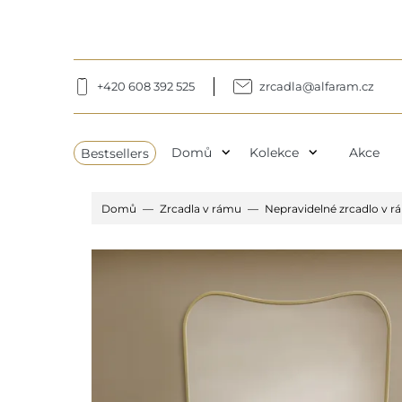
+420 608 392 525
zrcadla@alfaram.cz
expand_more
expand_more
Bestsellers
Domů
Kolekce
Akce
Domů
Zrcadla v rámu
Nepravidelné zrcadlo v 