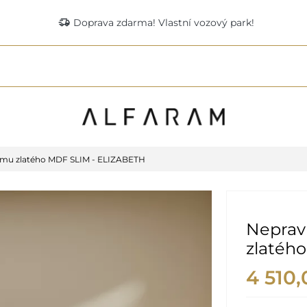
delivery_truck_speed
Doprava zdarma! Vlastní vozový park!
rámu zlatého MDF SLIM - ELIZABETH
Nepravi
zlatéh
4 510,