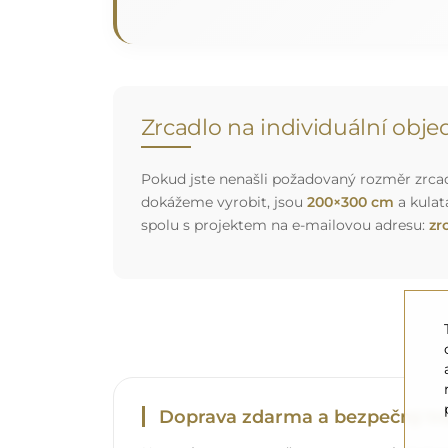
Zrcadlo na individuální obj
Pokud jste nenašli požadovaný rozměr zrcadl
dokážeme vyrobit, jsou
200×300 cm
a kulat
spolu s projektem na e-mailovou adresu:
zr
Doprava zdarma a bezpečný tr