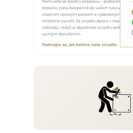
Nemusíte se starat o přepravu – postaráme se o
dorazilo zcela bezpečně do vašich rukou, a t
vlastním vozovým parkem a vyškoleným pers
můžeme zaručit, že zrcadlo dorazí v neporuše
nákladů. I když si objednáte zrcadlo velkých r
rychlým doručením.
Podívejte se, jak balíme naše zrcadla.