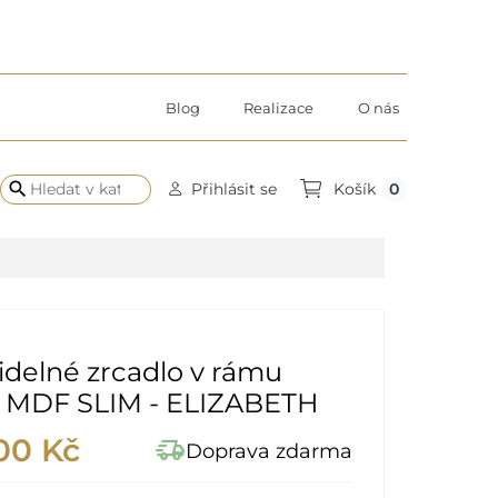
Blog
Realizace
O nás
search
0
Přihlásit se
Košík
delné zrcadlo v rámu
o MDF SLIM - ELIZABETH
00 Kč
delivery_truck_speed
Doprava zdarma