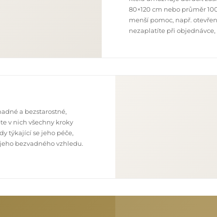
80×120 cm nebo průměr 100
menší pomoc, např. otevření
nezaplatíte při objednávce,
nadné a bezstarostné,
te v nich všechny kroky
y týkající se jeho péče,
 z jeho bezvadného vzhledu.