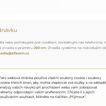
ednávku
a nebo potřebujete jiné rozdělení, kontaktujte nás telefonicky n
á zrcadla o průměru
200 cm
. Zrcadla vyrábíme na individuální
cadla@alfaram.cz
.
Tato webová stránka používá vlastní soubory cookie i soubory
cookie třetích stran, aby mohla zlepšovat své služby a na základě
analýzy vašich návyků při procházení webu vám zobrazovat
reklamy odpovídající vašim preferencím. Chcete-li s jejich
používáním souhlasit, klikněte na tlačítko „Přijmout“.
ansport