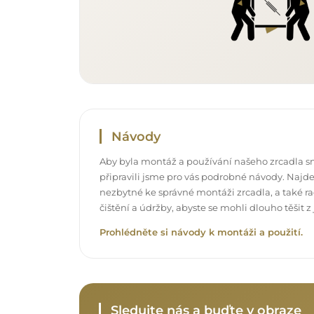
Návody
Aby byla montáž a používání našeho zrcadla s
připravili jsme pro vás podrobné návody. Najde
nezbytné ke správné montáži zrcadla, a také rad
čištění a údržby, abyste se mohli dlouho těšit
Prohlédněte si návody k montáži a použití.
Sledujte nás a buďte v obraze