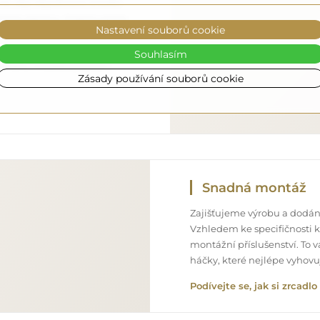
 to, aby objednané zrcadlo
o úplně zdarma. Disponujeme
Nastavení souborů cookie
onálem, díky čemuž vám
ném stavu, bez dodatečných
Souhlasím
ozměrů, můžete počítat s
Zásady používání souborů cookie
Snadná montáž
Zajišťujeme výrobu a dodání
Vzhledem ke specifičnosti 
montážní příslušenství. To 
háčky, které nejlépe vyhov
Podívejte se, jak si zrcad