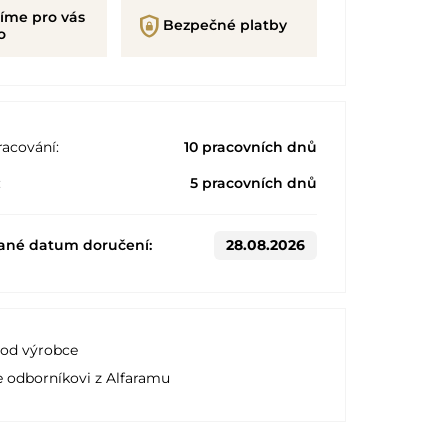
íme pro vás
shield_lock
Bezpečné platby
o
acování:
10 pracovních dnů
:
5 pracovních dnů
ané datum doručení:
28.08.2026
 od výrobce
e odborníkovi z Alfaramu